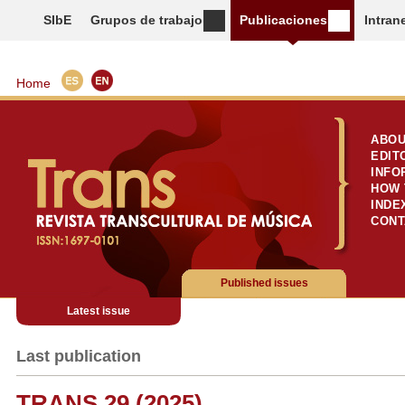
SIbE
Grupos de trabajo
Publicaciones
Intran
Home
ABOU
EDIT
INFO
HOW 
INDE
CONT
Published issues
Latest issue
Last publication
TRANS 29 (2025)