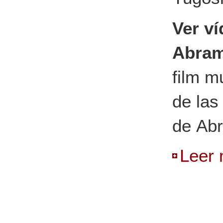
Ver v
Abramo
film m
de las
de Abr
Leer