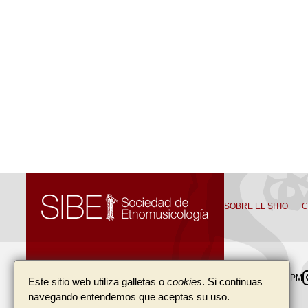
SOBRE EL SITIO
C
SIBE, Sociedad de Etnomusicología
SIBE
IASPM
Este sitio web utiliza galletas o
cookies
. Si continuas
navegando entendemos que aceptas su uso.
Apartado de correos 33035