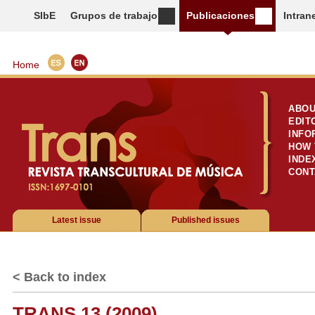
SIbE
Grupos de trabajo
Publicaciones
Intran
Home
ABOU
EDIT
INFO
HOW 
INDE
CONT
Latest issue
Published issues
< Back to index
TRANS 13 (2009)