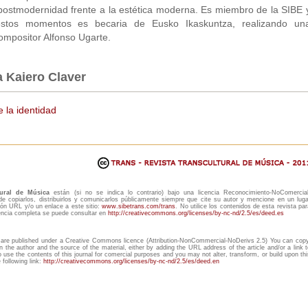
a postmodernidad frente a la estética moderna. Es miembro de la SIBE 
estos momentos es becaria de Eusko Ikaskuntza, realizando un
compositor Alfonso Ugarte.
a Kaiero Claver
e la identidad
tural de Música
están (si no se indica lo contrario) bajo una licencia Reconocimiento-NoComercial
copiarlos, distribuirlos y comunicarlos públicamente siempre que cite su autor y mencione en un luga
ón URL y/o un enlace a este sitio:
www.sibetrans.com/trans
. No utilice los contenidos de esta revista par
cencia completa se puede consultar en
http://creativecommons.org/licenses/by-nc-nd/2.5/es/deed.es
are published under a Creative Commons licence (Attribution-NonCommercial-NoDerivs 2.5) You can copy
n the author and the source of the material, either by adding the URL address of the article and/or a link t
to use the contents of this journal for comercial purposes and you may not alter, transform, or build upon thi
following link:
http://creativecommons.org/licenses/by-nc-nd/2.5/es/deed.en