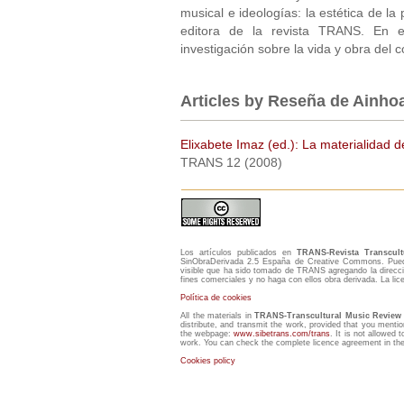
musical e ideologías: la estética de l
editora de la revista TRANS. En 
investigación sobre la vida y obra del 
Articles by Reseña de Ainho
Elixabete Imaz (ed.): La materialidad d
TRANS 12 (2008)
Los artículos publicados en
TRANS-Revista Transcul
SinObraDerivada 2.5 España de Creative Commons. Puede 
visible que ha sido tomado de TRANS agregando la direcci
fines comerciales y no haga con ellos obra derivada. La li
Política de cookies
All the materials in
TRANS-Transcultural Music Review
distribute, and transmit the work, provided that you mentio
the webpage:
www.sibetrans.com/trans
. It is not allowed 
work. You can check the complete licence agreement in the 
Cookies policy