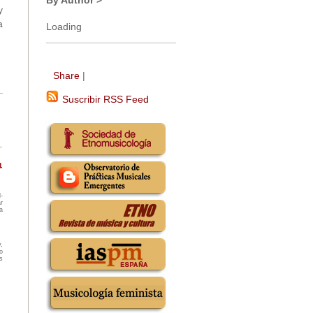
By Author >
y
a
Loading
Share
|
Suscribir RSS Feed
-
r
a
,
o
s