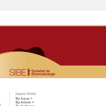
Explore TRANS:
By Issue >
By Article >
n