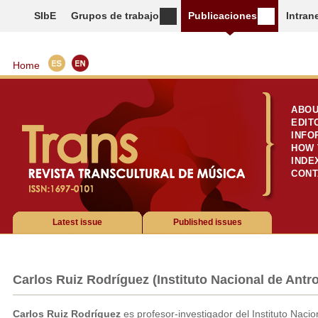
SIbE
Grupos de trabajo
Publicaciones
Intran
Home
ABOU
EDIT
INFO
HOW 
INDE
CONT
Latest issue
Published issues
Carlos Ruiz Rodríguez (Instituto Nacional de Antro
Carlos Ruiz Rodríguez
es profesor-investigador del Instituto Nacio