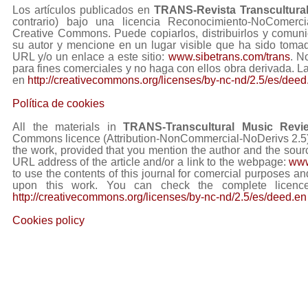
Los artículos publicados en
TRANS-Revista Transcultura
contrario) bajo una licencia Reconocimiento-NoComerc
Creative Commons. Puede copiarlos, distribuirlos y comuni
su autor y mencione en un lugar visible que ha sido tom
URL y/o un enlace a este sitio:
www.sibetrans.com/trans
. N
para fines comerciales y no haga con ellos obra derivada. L
en
http://creativecommons.org/licenses/by-nc-nd/2.5/es/deed
Política de cookies
All the materials in
TRANS-Transcultural Music Revi
Commons licence (Attribution-NonCommercial-NoDerivs 2.5) Y
the work, provided that you mention the author and the sourc
URL address of the article and/or a link to the webpage:
www
to use the contents of this journal for comercial purposes and
upon this work. You can check the complete licence
http://creativecommons.org/licenses/by-nc-nd/2.5/es/deed.en
Cookies policy