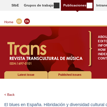
SIbE
Grupos de trabajo
Publicaciones
Intran
Home
ABOU
EDIT
INFO
HOW 
INDE
CONT
Latest issue
Published issues
< Back
El blues en España. Hibridación y diversidad cultural 