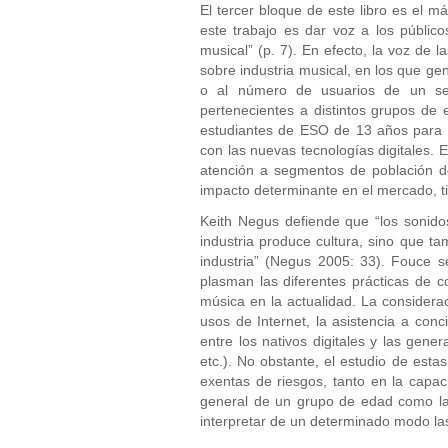
El tercer bloque de este libro es el m
este trabajo es dar voz a los público
musical” (p. 7). En efecto, la voz de
sobre industria musical, en los que g
o al número de usuarios de un serv
pertenecientes a distintos grupos de 
estudiantes de ESO de 13 años para e
con las nuevas tecnologías digitales. 
atención a segmentos de población d
impacto determinante en el mercado, 
Keith Negus defiende que “los sonido
industria produce cultura, sino que t
industria” (Negus 2005: 33). Fouce s
plasman las diferentes prácticas de 
música en la actualidad. La considerac
usos de Internet, la asistencia a co
entre los nativos digitales y las gener
etc.). No obstante, el estudio de est
exentas de riesgos, tanto en la capac
general de un grupo de edad como la i
interpretar de un determinado modo la