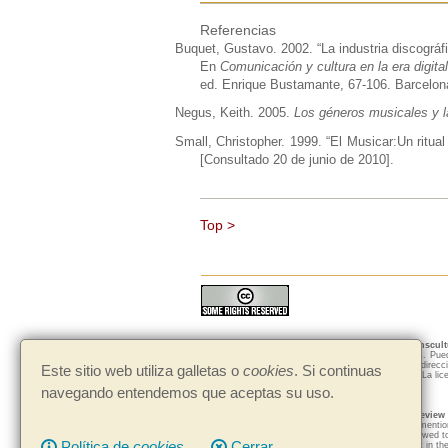
Referencias
Buquet, Gustavo. 2002. “La industria discográfi
En
Comunicación y cultura en la era digit
ed.
Enrique Bustamante, 67-106. Barcelon
Negus, Keith. 2005.
Los géneros musicales y la
Small, Christopher. 1999. “El Musicar:Un ritua
[Consultado 20 de junio de 2010].
Top >
Los artículos publicados en
TRANS-Revista Transcul
SinObraDerivada 2.5 España de Creative Commons. Puede 
visible que ha sido tomado de TRANS agregando la direcci
Este sitio web utiliza galletas o
cookies
. Si continuas
fines comerciales y no haga con ellos obra derivada. La li
navegando entendemos que aceptas su uso.
Política de cookies
All the materials in
TRANS-Transcultural Music Review
distribute, and transmit the work, provided that you mentio
the webpage:
www.sibetrans.com/trans
. It is not allowed 
Política de
cookies
Cerrar
work. You can check the complete licence agreement in the 