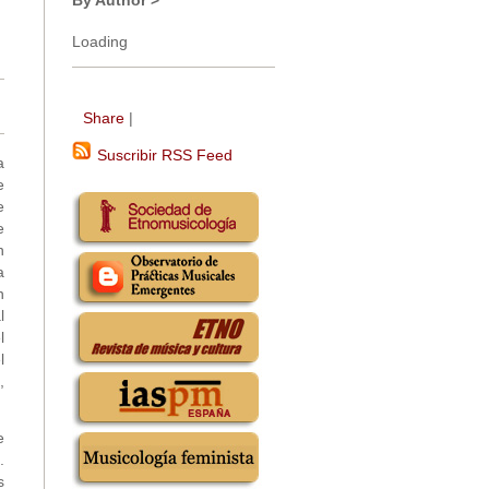
By Author >
Loading
Share
|
Suscribir RSS Feed
a
e
e
e
n
a
n
l
l
l
,
e
.
s