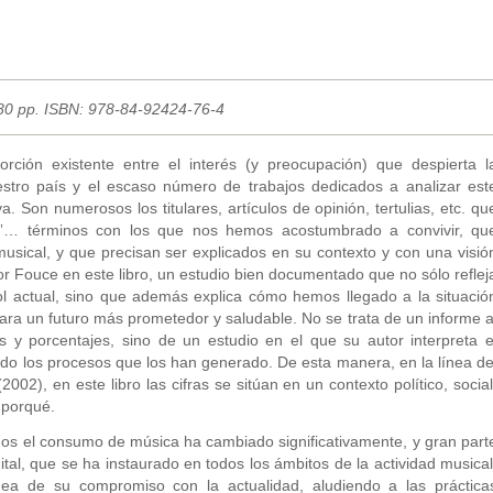
 80 pp. ISBN: 978-84-92424-76-4
orción existente entre el interés (y preocupación) que despierta l
stro país y el escaso número de trabajos dedicados a analizar est
. Son numerosos los titulares, artículos de opinión, tertulias, etc. qu
isis”… términos con los que nos hemos acostumbrado a convivir, qu
musical, y que precisan ser explicados en su contexto y con una visió
or Fouce en este libro, un estudio bien documentado que no sólo reflej
l actual, sino que además explica cómo hemos llegado a la situació
ara un futuro más prometedor y saludable. No se trata de un informe a
s y porcentajes, sino de un estudio en el que su autor interpreta e
do los procesos que los han generado. De esta manera, en la línea de
002), en este libro las cifras se sitúan en un contexto político, social
 porqué.
os el consumo de música ha cambiado significativamente, y gran part
digital, que se ha instaurado en todos los ámbitos de la actividad musical
idea de su compromiso con la actualidad, aludiendo a las práctica