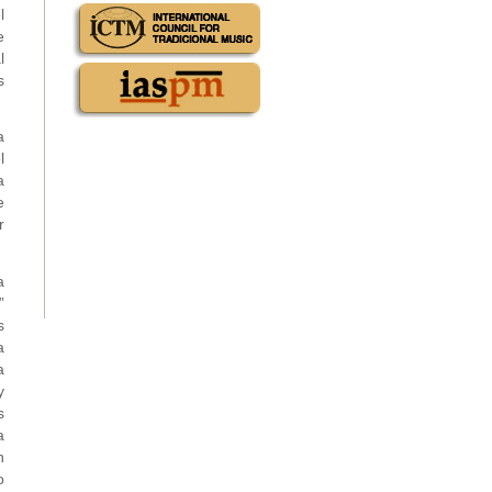
l
e
l
s
a
l
a
e
r
a
”
s
a
a
y
s
a
n
o