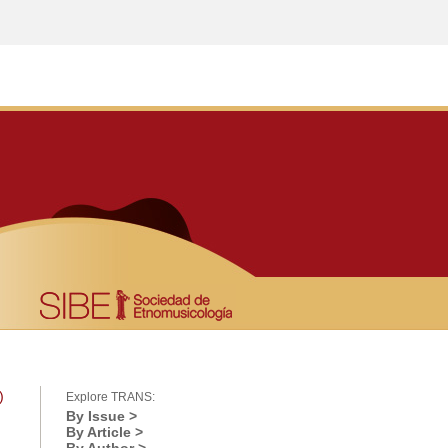
)
Explore TRANS:
By Issue >
By Article >
l