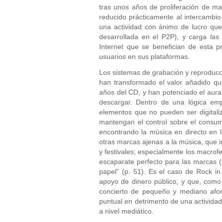
tras unos años de proliferación de m
reducido prácticamente al intercambio
una actividad con ánimo de lucro que 
desarrollada en el P2P), y carga las
Internet que se benefician de esta 
usuarios en sus plataformas.
Los sistemas de grabación y reproducción
han transformado el valor añadido que
años del CD, y han potenciado el aura 
descargar. Dentro de una lógica empr
elementos que no pueden ser digital
mantengan el control sobre el consumo
encontrando la música en directo en l
otras marcas ajenas a la música, que i
y festivales; especialmente los macrofe
escaparate perfecto para las marcas (
papel” (p. 51). Es el caso de Rock i
apoyo de dinero público, y que, como
concierto de pequeño y mediano aforo
puntual en detrimento de una activida
a nivel mediático.