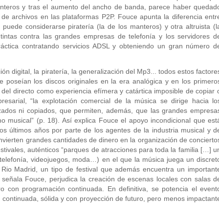
anteros y tras el aumento del ancho de banda, parece haber quedad
 de archivos en las plataformas P2P. Fouce apunta la diferencia entr
puede considerarse piratería (la de los manteros) y otra altruista (l
 tintas contra las grandes empresas de telefonía y los servidores d
práctica contratando servicios ADSL y obteniendo un gran número d
 digital, la piratería, la generalización del Mp3... todos estos factore
 poseían los discos originales en la era analógica y en los primero
del directo como experiencia efímera y catártica imposible de copiar 
esarial, “la explotación comercial de la música se dirige hacia lo
izados ni copiados, que permiten, además, que las grandes empresa
 musical” (p. 18). Así explica Fouce el apoyo incondicional que est
os últimos años por parte de los agentes de la industria musical y d
nvierten grandes cantidades de dinero en la organización de concierto
stivales, auténticos “parques de atracciones para toda la familia […] u
telefonía, videojuegos, moda…) en el que la música juega un discret
n Rio Madrid, un tipo de festival que además encuentra un important
 señala Fouce, perjudica la creación de escenas locales con salas d
 con programación continuada. En definitiva, se potencia el event
d continuada, sólida y con proyección de futuro, pero menos impactant