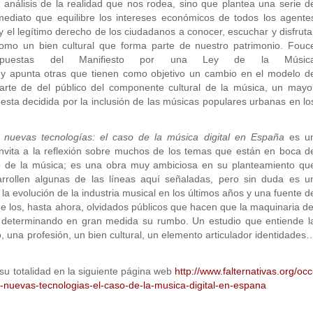
l análisis de la realidad que nos rodea, sino que plantea una serie d
ediato que equilibre los intereses económicos de todos los agente
y el legítimo derecho de los ciudadanos a conocer, escuchar y disfruta
omo un bien cultural que forma parte de nuestro patrimonio. Fouc
opuestas del Manifiesto por una Ley de la Músic
 y apunta otras que tienen como objetivo un cambio en el modelo d
arte de del público del componente cultural de la música, un mayo
esta decidida por la inclusión de las músicas populares urbanas en lo
 nuevas tecnologías: el caso de la música digital en España
es u
nvita a la reflexión sobre muchos de los temas que están en boca d
io de la música; es una obra muy ambiciosa en su planteamiento qu
rrollen algunas de las líneas aquí señaladas, pero sin duda es u
a evolución de la industria musical en los últimos años y una fuente d
de los, hasta ahora, olvidados públicos que hacen que la maquinaria de
determinando en gran medida su rumbo. Un estudio que entiende l
 una profesión, un bien cultural, un elemento articulador identidades
su totalidad en la siguiente página web
http://www.falternativas.org/occ
nuevas-tecnologias-el-caso-de-la-musica-digital-en-espana