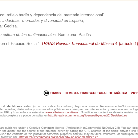
ca: reflejo tardío y dependencia del mercado internacional”.
al: industrias, mercados y diversidad en España
,
a: Gedisa.
 cultura de las multinacionales
. Barcelona: Paidós.
l en el Espacio Social”.
TRANS-Revista Transcultural de Música
4 (artículo 1)
tural de Música
están (si no se indica lo contrario) bajo una licencia Reconocimiento-NoComercial
copiarlos, distribuirlos y comunicarlos públicamente siempre que cite su autor y mencione en un luga
ón URL y/o un enlace a este sitio:
www.sibetrans.com/trans
. No utilice los contenidos de esta revista par
cencia completa se puede consultar en
http://creativecommons.org/licenses/by-nc-nd/2.5/es/deed.es
are published under a Creative Commons licence (Attribution-NonCommercial-NoDerivs 2.5) You can copy
n the author and the source of the material, either by adding the URL address of the article and/or a link t
to use the contents of this journal for comercial purposes and you may not alter, transform, or build upon thi
following link:
http://creativecommons.org/licenses/by-nc-nd/2.5/es/deed.en