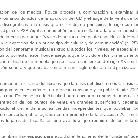
mación de los medios, Fouce procede a continuación a examinar l
 los años dorados de la aparición del CD y el auge de la venta de lo
discográficas a la crisis que se produjo a principios de siglo con la
 digitales P2P. Aquí se pone el énfasis en señalar a la propia industri
de la crisis por haber “vivido demasiado tiempo de espaldas a Internet
n la expresión de un nuevo tipo de cultura y de comunicación” (p. 25)
ión del panorama musical es crucial a todos los niveles, en especial e
nsumo, por esta razón Fouce asegura que lo vivido en los primeros año
 sino el final de un modelo que se inició a comienzos del siglo XX con l
ción sonora y que acaba con el mismo siglo debido a la digitalización
cadas a lo largo del libro es que la crisis del disco no es la crisis d
fonogramas en España es un proceso constante y palpable desde 200
las que Fouce señala la dificultad para encontrar tiendas de música e
ntración de los puntos de venta en grandes superficies y cadena
cado el cierre de muchas tiendas independientes que poblaban lo
ue convertían al fonograma en un producto de fácil acceso. Así, en l
hos lugares de España es una aventura que requiere de un notabl
 también hay espacio para abordar el fenómeno de la “piratería” que