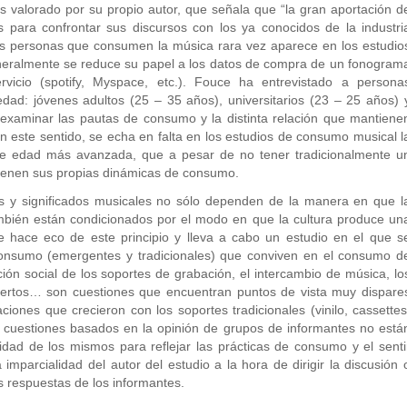
ás valorado por su propio autor, que señala que “la gran aportación d
s para confrontar sus discursos con los ya conocidos de la industri
 las personas que consumen la música rara vez aparece en los estudio
eneralmente se reduce su papel a los datos de compra de un fonogram
icio (spotify, Myspace, etc.). Fouce ha entrevistado a persona
edad: jóvenes adultos (25 – 35 años), universitarios (23 – 25 años) 
xaminar las pautas de consumo y la distinta relación que mantiene
En este sentido, se echa en falta en los estudios de consumo musical l
e edad más avanzada, que a pesar de no tener tradicionalmente u
tienen sus propias dinámicas de consumo.
s y significados musicales no sólo dependen de la manera en que l
ambién están condicionados por el modo en que la cultura produce un
e hace eco de este principio y lleva a cabo un estudio en el que s
consumo (emergentes y tradicionales) que conviven en el consumo d
ión social de los soportes de grabación, el intercambio de música, lo
nciertos… son cuestiones que encuentran puntos de vista muy dispare
aciones que crecieron con los soportes tradicionales (vinilo, cassettes
as cuestiones basados en la opinión de grupos de informantes no está
idad de los mismos para reflejar las prácticas de consumo y el senti
mparcialidad del autor del estudio a la hora de dirigir la discusión 
s respuestas de los informantes.