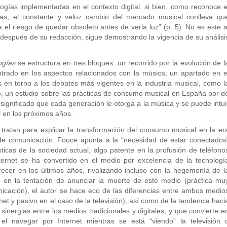
gías implementadas en el contexto digital, si bien, como reconoce e
eas, el constante y veloz cambio del mercado musical conlleva qu
 el riesgo de quedar obsoleto antes de verla luz” (p. 5). No es este a
 después de su redacción, sigue demostrando la vigencia de su análisi
logías
se estructura en tres bloques: un recorrido por la evolución de l
centrado en los aspectos relacionados con la música; un apartado en e
s en torno a los debates más vigentes en la industria musical, como l
timo, un estudio sobre las prácticas de consumo musical en España por d
 significado que cada generación le otorga a la música y se puede intui
 en los próximos años.
tratan para explicar la transformación del consumo musical en la er
s de comunicación. Fouce apunta a la “necesidad de estar conectados
ticas de la sociedad actual, algo patente en la profusión de teléfono
ternet se ha convertido en el medio por excelencia de la tecnologí
recer en los últimos años, rivalizando incluso con la hegemonía de l
er en la tentación de anunciar la muerte de este medio (práctica mu
nicación), el autor se hace eco de las diferencias entre ambos medio
et y pasivo en el caso de la televisión), así como de la tendencia haci
nergias entre los medios tradicionales y digitales, y que convierte e
 navegar por Internet mientras se está “viendo” la televisión 