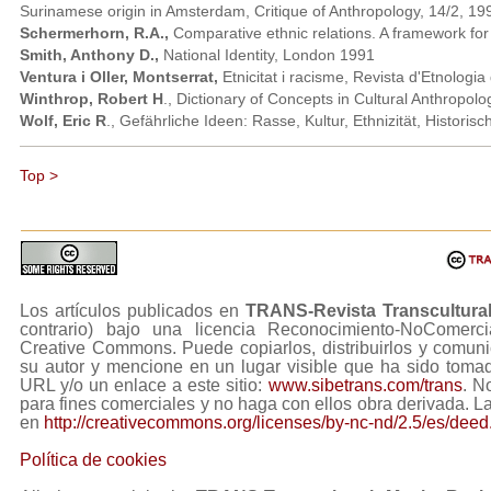
Surinamese origin in Amsterdam, Critique of Anthropology, 14/2, 19
Schermerhorn, R.A.,
Comparative ethnic relations. A framework fo
Smith, Anthony D.,
National Identity, London 1991
Ventura i Oller, Montserrat,
Etnicitat i racisme, Revista d'Etnologi
Winthrop, Robert H
., Dictionary of Concepts in Cultural Anthropol
Wolf, Eric R
., Gefährliche Ideen: Rasse, Kultur, Ethnizität, Histori
Top >
Los artículos publicados en
TRANS-Revista Transcultura
contrario) bajo una licencia Reconocimiento-NoComerc
Creative Commons. Puede copiarlos, distribuirlos y comuni
su autor y mencione en un lugar visible que ha sido tom
URL y/o un enlace a este sitio:
www.sibetrans.com/trans
. N
para fines comerciales y no haga con ellos obra derivada. L
en
http://creativecommons.org/licenses/by-nc-nd/2.5/es/deed
Política de cookies