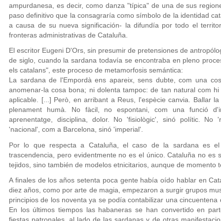
ampurdanesa, es decir, como danza "típica" de una de sus regiones
paso definitivo que la consagraría como símbolo de la identidad c
a causa de su nueva significación- la difundía por todo el territo
fronteras administrativas de Cataluña.
El escritor Eugeni D'Ors, sin presumir de pretensiones de antropólo
de siglo, cuando la sardana todavía se encontraba en pleno proces
els catalans", este proceso de metamorfosis semántica:
La sardana de l'Empordà ens apareix, sens dubte, com una cos
anomenar-la cosa bona; ni dolenta tampoc: de tan natural com hi és
aplicable. [...] Però, en arribant a Reus, l'espècie canvia. Ballar l
plenament humà. No fàcil, no espontani, com una funció d'insti
aprenentatge, disciplina, dolor. No 'fisiològic', sinó polític. N
'nacional', com a Barcelona, sinó 'imperial'.
Por lo que respecta a Cataluña, el caso de la sardana es e
trascendencia, pero evidentmente no es el único. Cataluña no es
tejidos, sino también de modelos etnicitarios, aunque de momento t
A finales de los años setenta poca gente había oído hablar en Ca
diez años, como por arte de magia, empezaron a surgir grupos musi
principios de los noventa ya se podía contabilizar una cincuentena 
En los últimos tiempos las habaneras se han convertido en pa
fiestas patronales, al lado de las sardanas y de otras manifestaci