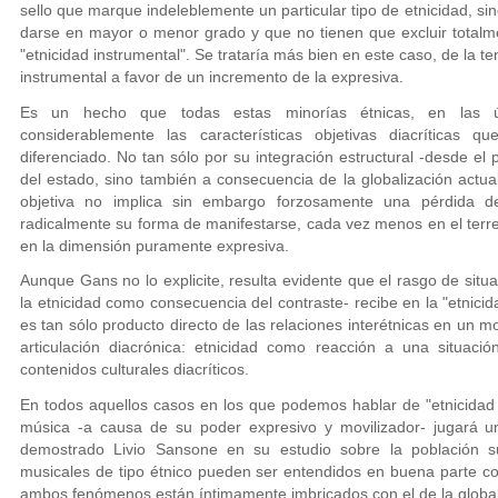
sello que marque indeleblemente un particular tipo de etnicidad, s
darse en mayor o menor grado y que no tienen que excluir total
"etnicidad instrumental". Se trataría más bien en este caso, de la t
instrumental a favor de un incremento de la expresiva.
Es un hecho que todas estas minorías étnicas, en las úl
considerablemente las características objetivas diacríticas
diferenciado. No tan sólo por su integración estructural -desde el 
del estado, sino también a consecuencia de la globalización actual
objetiva no implica sin embargo forzosamente una pérdida d
radicalmente su forma de manifestarse, cada vez menos en el terr
en la dimensión puramente expresiva.
Aunque Gans no lo explicite, resulta evidente que el rasgo de situac
la etnicidad como consecuencia del contraste- recibe en la "etnicid
es tan sólo producto directo de las relaciones interétnicas en un
articulación diacrónica: etnicidad como reacción a una situaci
contenidos culturales diacríticos.
En todos aquellos casos en los que podemos hablar de "etnicidad 
música -a causa de su poder expresivo y movilizador- jugará u
demostrado Livio Sansone en su estudio sobre la población 
musicales de tipo étnico pueden ser entendidos en buena parte com
ambos fenómenos están íntimamente imbricados con el de la global