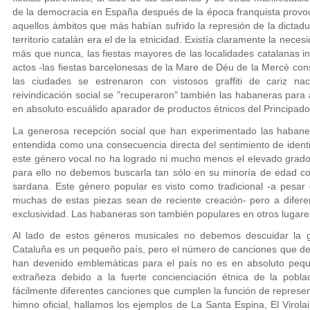
de la democracia en España después de la época franquista provoc
aquellos ámbitos que más habían sufrido la represión de la dictadur
territorio catalán era el de la etnicidad. Existía claramente la nece
más que nunca, las fiestas mayores de las localidades catalanas in
actos -las fiestas barcelonesas de la Mare de Déu de la Mercè con
las ciudades se estrenaron con vistosos graffiti de cariz nac
reivindicación social se "recuperaron" también las habaneras para 
en absoluto escuálido aparador de productos étnicos del Principado
La generosa recepción social que han experimentado las habane
entendida como una consecuencia directa del sentimiento de ident
este género vocal no ha logrado ni mucho menos el elevado grado e
para ello no debemos buscarla tan sólo en su minoría de edad co
sardana. Este género popular es visto como tradicional -a pesar d
muchas de estas piezas sean de reciente creación- pero a diferen
exclusividad. Las habaneras son también populares en otros lugar
Al lado de estos géneros musicales no debemos descuidar la g
Cataluña es un pequeño país, pero el número de canciones que de
han devenido emblemáticas para el país no es en absoluto peq
extrañeza debido a la fuerte concienciación étnica de la pobla
fácilmente diferentes canciones que cumplen la función de represe
himno oficial, hallamos los ejemplos de La Santa Espina, El Virola