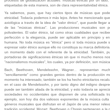
procesos de globalización actuales: músicas étnicas por un lado, 
etiquetadas de esta manera, son de clara representatividad étnica.
Ya sabemos, pues, que hay ciertos tipos de músicas que pod
etnicidad. Todavía podemos ir más lejos. Antes he mencionado que 
axiológica a través de la idea de "valor étnico", que puede llegar a
de las "músicas étnicas". Las producciones musicales son p
polivalentes. El valor étnico, tal como otras cualidades que recibe
perfección o la elegancia, puede ser aplicable en principio y e
humana. No toda música es "étnica" pero sí toda música puede ser
expresar valor étnico aunque ello no constituya su marca definitoria
un momento dado con el referente de la etnicidad. También, p
portadoras de significaciones étnicas sin que ni mucho menos no
"nacionalismos musicales", los cuales, ya por definición, son músicas
Bach, Beethoven, Mendelssohn, Wagner... representan mu
"sencillamente" como grandes genios dentro de la producción mu
momento ha interesado, también se los ha hecho etnicitarios recal
en el caso de Mendelssohn, y por tanto digno del indigno despre
puede ser también aliada de la etnicidad, y esto todavía se apre
sociedades no occidentales que disponen de una sofisticada tra
ejemplo, son hoy día dos valiosos exponentes de la música culta
géneros musicales que disfrutan en el Japón de una menor releva
tradición occidental. Mozart, Beethoven o Chopin pertenecen a la 