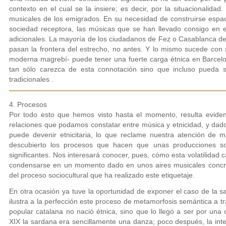
contexto en el cual se la insiere; es decir, por la situacionalida
musicales de los emigrados. En su necesidad de construirse espac
sociedad receptora, las músicas que se han llevado consigo en el
adicionales. La mayoría de los ciudadanos de Fez o Casablanca d
pasan la frontera del estrecho, no antes. Y lo mismo sucede con 
moderna magrebí- puede tener una fuerte carga étnica en Barcelo
tan sólo carezca de esta connotación sino que incluso pueda 
tradicionales .
4. Procesos
Por todo esto que hemos visto hasta el momento, resulta eviden
relaciones que podamos constatar entre música y etnicidad, y dado
puede devenir etnicitaria, lo que reclame nuestra atención de m
descubierto los procesos que hacen que unas producciones s
significantes. Nos interesará conocer, pues, cómo esta volatilidad c
condensarse en un momento dado en unos aires musicales concret
del proceso sociocultural que ha realizado este etiquetaje.
En otra ocasión ya tuve la oportunidad de exponer el caso de la 
ilustra a la perfección este proceso de metamorfosis semántica a t
popular catalana no nació étnica, sino que lo llegó a ser por una 
XIX la sardana era sencillamente una danza; poco después, la int