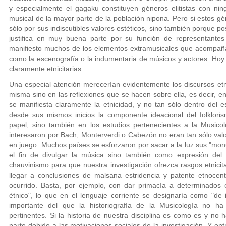
y especialmente el gagaku constituyen géneros elitistas con ni
musical de la mayor parte de la población nipona. Pero si estos g
sólo por sus indiscutibles valores estéticos, sino también porque p
justifica en muy buena parte por su función de representante
manifiesto muchos de los elementos extramusicales que acompaña
como la escenografía o la indumentaria de músicos y actores. Hoy 
claramente etnicitarias.
Una especial atención merecerían evidentemente los discursos etn
misma sino en las reflexiones que se hacen sobre ella, es decir, e
se manifiesta claramente la etnicidad, y no tan sólo dentro del e
desde sus mismos inicios la componente ideacional del folklo
papel, sino también en los estudios pertenecientes a la Musicol
interesaron por Bach, Monterverdi o Cabezón no eran tan sólo valo
en juego. Muchos países se esforzaron por sacar a la luz sus "m
el fin de divulgar la música sino también como expresión del o
chauvinismo para que nuestra investigación ofrezca rasgos etnicita
llegar a conclusiones de malsana estridencia y patente etnocen
ocurrido. Basta, por ejemplo, con dar primacía a determinados 
étnico", lo que en el lenguaje corriente se designaría como "de 
importante del que la historiografía de la Musicología no ha
pertinentes. Si la historia de nuestra disciplina es como es y n
parte debido a las motivaciones sociales de la investigación. Y en