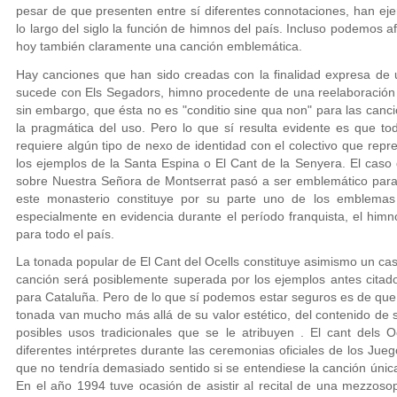
pesar de que presenten entre sí diferentes connotaciones, han ej
lo largo del siglo la función de himnos del país. Incluso podemos 
hoy también claramente una canción emblemática.
Hay canciones que han sido creadas con la finalidad expresa de
sucede con Els Segadors, himno procedente de una reelaboración 
sin embargo, que ésta no es "conditio sine qua non" para las canc
la pragmática del uso. Pero lo que sí resulta evidente es que tod
requiere algún tipo de nexo de identidad con el colectivo que repr
los ejemplos de la Santa Espina o El Cant de la Senyera. El caso d
sobre Nuestra Señora de Montserrat pasó a ser emblemático para
este monasterio constituye por su parte uno de los emblema
especialmente en evidencia durante el período franquista, el hi
para todo el país.
La tonada popular de El Cant del Ocells constituye asimismo un ca
canción será posiblemente superada por los ejemplos antes citad
para Cataluña. Pero de lo que sí podemos estar seguros es de que 
tonada van mucho más allá de su valor estético, del contenido de 
posibles usos tradicionales que se le atribuyen . El cant dels 
diferentes intérpretes durante las ceremonias oficiales de los Ju
que no tendría demasiado sentido si se entendiese la canción únic
En el año 1994 tuve ocasión de asistir al recital de una mezzos