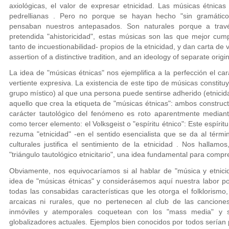
axiológicas, el valor de expresar etnicidad. Las músicas étnicas 
pedrellianas . Pero no porque se hayan hecho "sin gramático
pensaban nuestros antepasados. Son naturales porque a tra
pretendida "ahistoricidad", estas músicas son las que mejor cumpl
tanto de incuestionabilidad- propios de la etnicidad, y dan carta de v
assertion of a distinctive tradition, and an ideology of separate orig
La idea de "músicas étnicas" nos ejemplifica a la perfección el car
vertiente expresiva. La existencia de este tipo de músicas constituy
grupo místico) al que una persona puede sentirse adherido (etnicid
aquello que crea la etiqueta de "músicas étnicas": ambos construct
carácter tautológico del fenómeno es roto aparentmente mediante
como tercer elemento: el Volksgeist o "espíritu étnico": Este espíri
rezuma "etnicidad" -en el sentido esencialista que se da al térmi
culturales justifica el sentimiento de la etnicidad . Nos halla
"triángulo tautológico etnicitario", una idea fundamental para comp
Obviamente, nos equivocaríamos si al hablar de "música y etnici
idea de "músicas étnicas" y considerásemos aquí nuestra labor po
todas las consabidas características que les otorga el folklorism
arcaicas ni rurales, que no pertenecen al club de las cancione
inmóviles y atemporales coquetean con los "mass media" y s
globalizadores actuales. Ejemplos bien conocidos por todos serían 