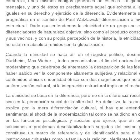
comercial, unos mismos códigos generales de estética. La glob
mensajes, y uno de éstos es precisamente aquel que exhorta a la 
iguales en su derecho y ejercicio de la diferencia. Evidentemente 
pragmática en el sentido de Paul Watzlawick: diferenciación a niv
estructural. Dado que entendemos la etnicidad de un grupo no c
diferenciadores de naturaleza objetiva, sino como el producto cons
y sus vecinos, y con su propia percepción de la historia, la etnicid
no están en absoluto reñidos con la globalización.
Cuando la etnicidad se hace oír en el registro político, dese
Durkheim, Max Weber..., todos preconizaban el fin del nacionali
modernismo que celebraba de antemano la desaparición de las iden
haber sabido ver la componente altamente subjetiva y relacional 
contenidos étnicos e identidad étnica son dos magnitudes que no a 
uniformización cultural, ni la integración estructural implican el rech
La etnicidad se basa en la diferencia, pero no en la diferencia resu
sino en la percepción social de la alteridad. En definitiva, la ra
explica por la mera diferenciación cultural, ni hay que ent
sentimental al shock de la modernización tal como se ha dicho en 
en las funciones psicológicas y sociales que ejerce, que en o
soluciones a problemas desestabilizadores surgidos del mismo 
constituye un marco de referencia y de identificación para el
instituciones culturales como la familia o la religión. Mediante la co