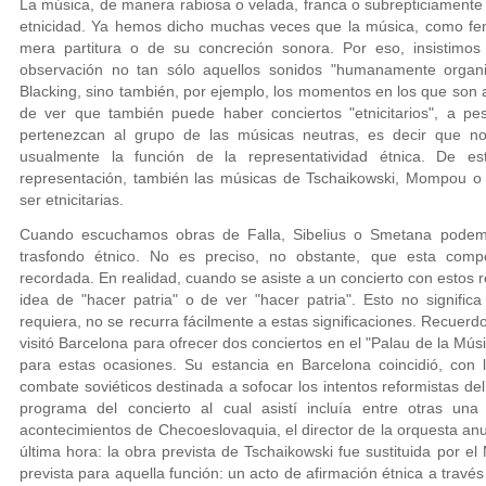
La música, de manera rabiosa o velada, franca o subrepticiamente 
etnicidad. Ya hemos dicho muchas veces que la música, como fen
mera partitura o de su concreción sonora. Por eso, insistimo
observación no tan sólo aquellos sonidos "humanamente organ
Blacking, sino también, por ejemplo, los momentos en los que son a
de ver que también puede haber conciertos "etnicitarios", a p
pertenezcan al grupo de las músicas neutras, es decir que n
usualmente la función de la representatividad étnica. De 
representación, también las músicas de Tschaikowski, Mompou
ser etnicitarias.
Cuando escuchamos obras de Falla, Sibelius o Smetana pode
trasfondo étnico. No es preciso, no obstante, que esta com
recordada. En realidad, cuando se asiste a un concierto con estos 
idea de "hacer patria" o de ver "hacer patria". Esto no signifi
requiera, no se recurra fácilmente a estas significaciones. Recuer
visitó Barcelona para ofrecer dos conciertos en el "Palau de la Mús
para estas ocasiones. Su estancia en Barcelona coincidió, con
combate soviéticos destinada a sofocar los intentos reformistas de
programa del concierto al cual asistí incluía entre otras un
acontecimientos de Checoeslovaquia, el director de la orquesta an
última hora: la obra prevista de Tschaikowski fue sustituida por 
prevista para aquella función: un acto de afirmación étnica a través