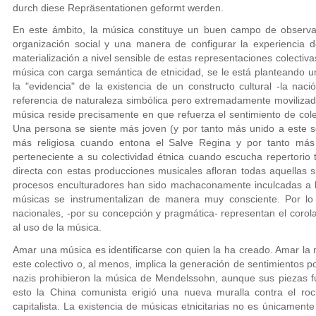
durch diese Repräsentationen geformt werden.
En este ámbito, la música constituye un buen campo de observa
organización social y una manera de configurar la experiencia de
materialización a nivel sensible de estas representaciones colect
música con carga semántica de etnicidad, se le está planteando un
la "evidencia" de la existencia de un constructo cultural -la naci
referencia de naturaleza simbólica pero extremadamente movilizad
música reside precisamente en que refuerza el sentimiento de cole
Una persona se siente más joven (y por tanto más unido a este s
más religiosa cuando entona el Salve Regina y por tanto má
perteneciente a su colectividad étnica cuando escucha repertorio t
directa con estas producciones musicales afloran todas aquellas s
procesos enculturadores han sido machaconamente inculcadas a lo
músicas se instrumentalizan de manera muy consciente. Por lo 
nacionales, -por su concepción y pragmática- representan el corola
al uso de la música.
Amar una música es identificarse con quien la ha creado. Amar la m
este colectivo o, al menos, implica la generación de sentimientos po
nazis prohibieron la música de Mendelssohn, aunque sus piezas f
esto la China comunista erigió una nueva muralla contra el r
capitalista. La existencia de músicas etnicitarias no es únicamente