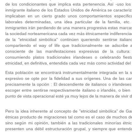
de los condicionantes que implica esta pertenencia. Así -uso lo
inmigrante italiano de los Estados Unidos de América se caracter
implicaban en un cierto grado unos comportamientos específico
laborales determinadas, una idea particular de la familia, etc
inmigrantes irán perdiendo de una manera progresiva estas marcas, 
la sociedad norteamericana cada vez más étnicamente indiferenci
de la "etnicidad simbólica" continúen queriendo sentirse itali
compartiendo el way of life que tradicionalmente se adscribe a
consciente de las manifestaciones expresivas de la cultura
consumiendo platos tradicionales irlandeses o celebrando fie
etnicidad, en definitiva, entendida cada vez más como actividad del 
Esta población se encontrará instrumentalmente integrada en la 
expresivo se opte por la fidelidad a sus orígenes. Una de las cara
precisamente la opción : El descendiente de italianos o irlandes
escoger entre sentirse respectivamente italiano o irlandés, o bie
punto de vista operacional esté ya muy lejos de la manera de vivir
Pero la idea inherente al concepto de "etnicidad simbólica" de Ga
étnicas producto de migraciones tal como es el caso de muchos de
sino según mi opinión, también a las tradicionales minorías étn
presenten una débil estructuración grupal, y siempre que entend