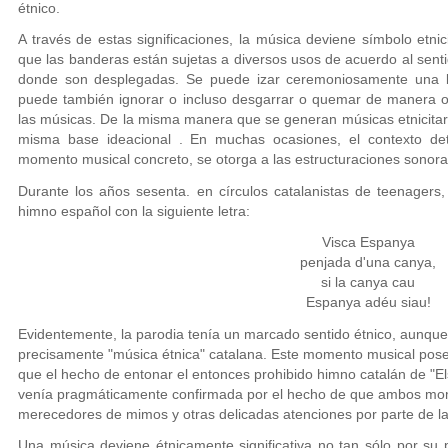
étnico.
A través de estas significaciones, la música deviene símbolo etni
que las banderas están sujetas a diversos usos de acuerdo al senti
donde son desplegadas. Se puede izar ceremoniosamente una 
puede también ignorar o incluso desgarrar o quemar de manera o
las músicas. De la misma manera que se generan músicas etnicitar
misma base ideacional . En muchas ocasiones, el contexto det
momento musical concreto, se otorga a las estructuraciones sonora
Durante los años sesenta. en círculos catalanistas de teenagers
himno español con la siguiente letra:
Visca Espanya
penjada d'una canya,
si la canya cau
Espanya adéu siau!
Evidentemente, la parodia tenía un marcado sentido étnico, aunque
precisamente "música étnica" catalana. Este momento musical poseí
que el hecho de entonar el entonces prohibido himno catalán de "E
venía pragmáticamente confirmada por el hecho de que ambos mo
merecedores de mimos y otras delicadas atenciones por parte de la 
Una música deviene étnicamente significativa no tan sólo por su 