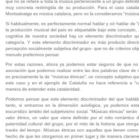
que no se refiere a toda la música perteneciente a un grupo defini
muy concreta restringida de su producción. Para el caso cata
Montsalvatge es música catalana, pero no la consideramos "música 
Si habitualmente, es perfectamente normal hablar y oír hablar de 
la producción musical del país es etiquetable bajo este concepto, 
cognitiva de nuestra sociedad hay un elemento discriminador qu
categoría. Y este elemento discriminador es más producto directo
percepción socialmente subjetiva del grupo- que no de criterios obj
menudo preferimos pensar.
Por estas razones, ahora ya podemos estar seguros de que no r
asociación que podemos realizar entre las dos palabras clave de n
es precisamente la de "músicas étnicas": un concepto subjetivo que
este caso y en el ejemplo de Cataluña no hace referencia a "ca
manera de entender esta catalanidad.
Podemos pensar que este elemento discriminador del que hablábam
tanto, si entramos en la dimensión axiológica, ya podemos es
escurridizo ámbito del subjetivismo social. "Músicas étnicas" será
valor étnico, un valor que viene definido por el mito romántico d
paternidad cultural del grupo, por el mito de la historia que otorg
través del tiempo. Músicas étnicas son aquellas que tienen como e
hecho de que les otorgamos en primer lugar y de manera claramen