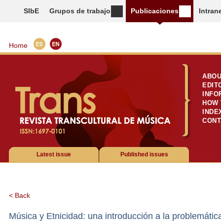
SIbE
Grupos de trabajo
Publicaciones
Intran
Home
ABOU
EDIT
INFO
HOW 
INDE
CONT
Latest issue
Published issues
< Back
Música y Etnicidad: una introducción a la problemátic