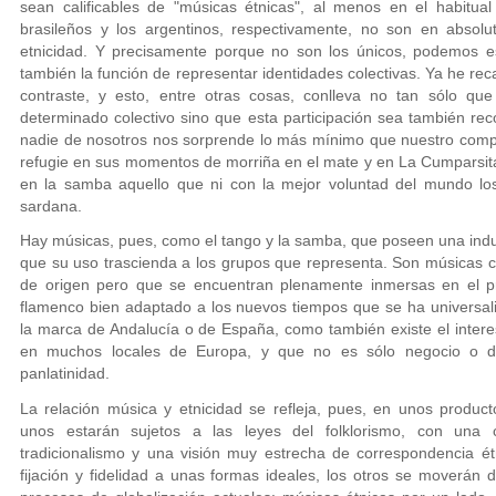
sean calificables de "músicas étnicas", al menos en el habitua
brasileños y los argentinos, respectivamente, no son en absolu
etnicidad. Y precisamente porque no son los únicos, podemos 
también la función de representar identidades colectivas. Ya he rec
contraste, y esto, entre otras cosas, conlleva no tan sólo qu
determinado colectivo sino que esta participación sea también rec
nadie de nosotros nos sorprende lo más mínimo que nuestro comp
refugie en sus momentos de morriña en el mate y en La Cumparsit
en la samba aquello que ni con la mejor voluntad del mundo los
sardana.
Hay músicas, pues, como el tango y la samba, que poseen una indud
que su uso trascienda a los grupos que representa. Son músicas
de origen pero que se encuentran plenamente inmersas en el p
flamenco bien adaptado a los nuevos tiempos que se ha universal
la marca de Andalucía o de España, como también existe el inter
en muchos locales de Europa, y que no es sólo negocio o di
panlatinidad.
La relación música y etnicidad se refleja, pues, en unos produc
unos estarán sujetos a las leyes del folklorismo, con una
tradicionalismo y una visión muy estrecha de correspondencia ét
fijación y fidelidad a unas formas ideales, los otros se moverá