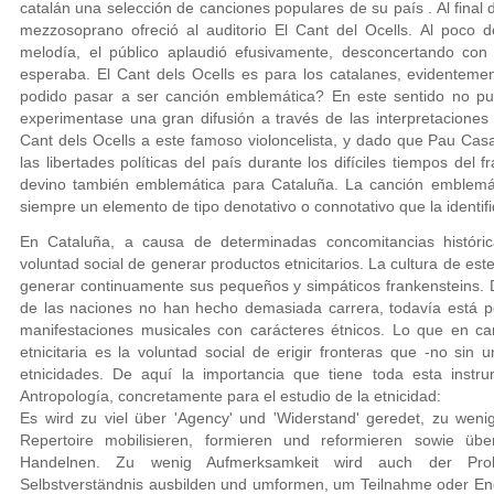
catalán una selección de canciones populares de su país . Al final 
mezzosoprano ofreció al auditorio El Cant del Ocells. Al poco
melodía, el público aplaudió efusivamente, desconcertando con
esperaba. El Cant dels Ocells es para los catalanes, evidentem
podido pasar a ser canción emblemática? En este sentido no pue
experimentase una gran difusión a través de las interpretacione
Cant dels Ocells a este famoso violoncelista, y dado que Pau Cas
las libertades políticas del país durante los difíciles tiempos del f
devino también emblemática para Cataluña. La canción emblemáti
siempre un elemento de tipo denotativo o connotativo que la identif
En Cataluña, a causa de determinadas concomitancias históric
voluntad social de generar productos etnicitarios. La cultura de es
generar continuamente sus pequeños y simpáticos frankensteins. D
de las naciones no han hecho demasiada carrera, todavía está p
manifestaciones musicales con carácteres étnicos. Lo que en ca
etnicitaria es la voluntad social de erigir fronteras que -no sin u
etnicidades. De aquí la importancia que tiene toda esta instru
Antropología, concretamente para el estudio de la etnicidad:
Es wird zu viel über 'Agency' und 'Widerstand' geredet, zu weni
Repertoire mobilisieren, formieren und reformieren sowie üb
Handelnen. Zu wenig Aufmerksamkeit wird auch der Prob
Selbstverständnis ausbilden und umformen, um Teilnahme oder Eng