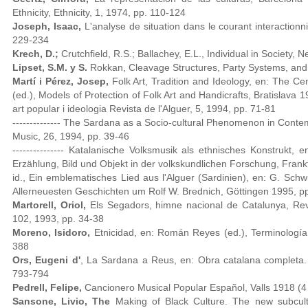
Ethnicity, Ethnicity, 1, 1974, pp. 110-124
Joseph, Isaac,
L'analyse de situation dans le courant interactionn
229-234
Krech, D.;
Crutchfield, R.S.; Ballachey, E.L., Individual in Society,
Lipset, S.M. y S.
Rokkan, Cleavage Structures, Party Systems, and
Martí i Pérez, Josep,
Folk Art, Tradition and Ideology, en: The Ce
(ed.), Models of Protection of Folk Art and Handicrafts, Bratislava 1
art popular i ideologia Revista de l'Alguer, 5, 1994, pp. 71-81
-------------- The Sardana as a Socio-cultural Phenomenon in Conte
Music, 26, 1994, pp. 39-46
--------------- Katalanische Volksmusik als ethnisches Konstrukt, 
Erzählung, Bild und Objekt in der volkskundlichen Forschung, Fran
id., Ein emblematisches Lied aus l'Alguer (Sardinien), en: G. Schw
Allerneuesten Geschichten um Rolf W. Brednich, Göttingen 1995, p
Martorell, Oriol,
Els Segadors, himne nacional de Catalunya, Rev
102, 1993, pp. 34-38
Moreno, Isidoro,
Etnicidad, en: Román Reyes (ed.), Terminología 
388
Ors, Eugeni d'
, La Sardana a Reus, en: Obra catalana completa.
793-794
Pedrell, Felipe,
Cancionero Musical Popular Español, Valls 1918 (4 
Sansone, Livio, The
Making of Black Culture. The new subcult