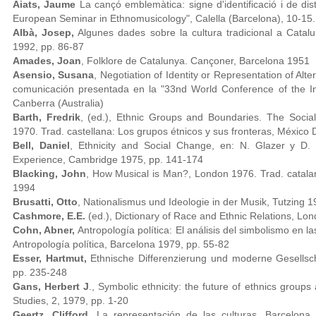
Aiats, Jaume
La cançó emblemàtica: signe d'identificació i de di
European Seminar in Ethnomusicology", Calella (Barcelona), 10-15.
Albà, Josep,
Algunes dades sobre la cultura tradicional a Catalu
1992, pp. 86-87
Amades, Joan
, Folklore de Catalunya. Cançoner, Barcelona 1951
Asensio, Susana
, Negotiation of Identity or Representation of Alt
comunicación presentada en la "33nd World Conference of the Inte
Canberra (Australia)
Barth, Fredrik
, (ed.), Ethnic Groups and Boundaries. The Social
1970. Trad. castellana: Los grupos étnicos y sus fronteras, México 
Bell, Daniel
, Ethnicity and Social Change, en: N. Glazer y D. 
Experience, Cambridge 1975, pp. 141-174
Blacking, John
, How Musical is Man?, London 1976. Trad. catalan
1994
Brusatti, Otto
, Nationalismus und Ideologie in der Musik, Tutzing 
Cashmore, E.E.
(ed.), Dictionary of Race and Ethnic Relations, Lo
Cohn, Abner,
Antropología política: El análisis del simbolismo en l
Antropología política, Barcelona 1979, pp. 55-82
Esser, Hartmut,
Ethnische Differenzierung und moderne Gesellschaf
pp. 235-248
Gans, Herbert J
., Symbolic ethnicity: the future of ethnics groups
Studies, 2, 1979, pp. 1-20
Geertz, Clifford,
La representación de las culturas, Barcelona 