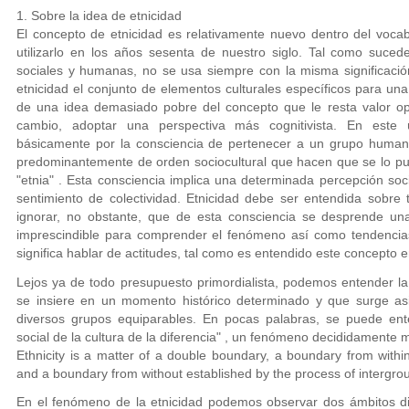
1. Sobre la idea de etnicidad
El concepto de etnicidad es relativamente nuevo dentro del voca
utilizarlo en los años sesenta de nuestro siglo. Tal como suced
sociales y humanas, no se usa siempre con la misma significació
etnicidad el conjunto de elementos culturales específicos para una
de una idea demasiado pobre del concepto que le resta valor op
cambio, adoptar una perspectiva más cognitivista. En este úl
básicamente por la consciencia de pertenecer a un grupo humano
predominantemente de orden sociocultural que hacen que se lo pu
"etnia" . Esta consciencia implica una determinada percepción soc
sentimiento de colectividad. Etnicidad debe ser entendida sobre 
ignorar, no obstante, que de esta consciencia se desprende una
imprescindible para comprender el fenómeno así como tendencias 
significa hablar de actitudes, tal como es entendido este concepto e
Lejos ya de todo presupuesto primordialista, podemos entender l
se insiere en un momento histórico determinado y que surge asi
diversos grupos equiparables. En pocas palabras, se puede ente
social de la cultura de la diferencia" , un fenómeno decididamente m
Ethnicity is a matter of a double boundary, a boundary from within
and a boundary from without established by the process of intergrou
En el fenómeno de la etnicidad podemos observar dos ámbitos dif