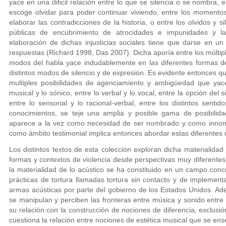
yace en una dificil relación entre lo que se silencia o se nombra,
escoge olvidar para poder continuar viviendo, entre los momento
elaborar las contradicciones de la historia, o entre los olvidos y
públicas de encubrimiento de atrocidades e impunidades y l
elaboración de dichas injusticias sociales tiene que darse en u
respuestas (Richard 1998, Das 2007). Dicha aporía entre los múltip
modos del habla yace indudablemente en las diferentes formas de
distintos modos de silencio y de expresión. Es evidente entonces qu
multiples posibilidades de agenciamiento y ambigüedad que yacen
musical y lo sónico, entre lo verbal y lo vocal, entre la opción del s
entre lo sensorial y lo racional-verbal, entre los distintos sent
conocimientos, se teje una amplia y posible gama de posibilida
aparece a la vez como necesidad de ser nombrado y como innombr
como ámbito testimonial implica entonces abordar estas diferentes
Los distintos textos de esta colección exploran dicha materialidad
formas y contextos de violencia desde perspectivas muy diferent
la materialidad de lo acústico se ha constituido en un campo conc
prácticas de tortura llamadas tortura sin contacto y de implement
armas acústicas por parte del gobierno de los Estados Unidos. Ad
se manipulan y perciben las fronteras entre música y sonido entre 
su relación con la construcción de nociones de diferencia, exclusió
cuestiona la relación entre nociones de estética musical que se en