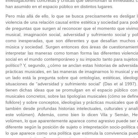
investigaciones concretas y críticas que desmontan la inmediatez 
han asumido en el espacio público en distintos lugares.
Pero más allá de ello, lo que se busca precisamente es desligar l
violencia de una relación causal entre estética y sociedad para po
de preguntas que surgen al reconocer que el momento que vivimos
musical, imaginación social, adversidad y sufrimiento social y 
como inesperadas, que son diferentes y que desafían muchos d
música y sociedad. Surgen entonces dos áreas de cuestionamient
interpretar las maneras como toman forma las diferentes violencia
social en el mundo contemporáneo y su impacto tanto para sujetos 
político? Y, segundo, ¿cómo se anclan estas historias de adversidad
prácticas musicales, en las maneras de imaginarnos lo musical y e
un lado está la pregunta sobre qué ontologías, estéticas, ideolog
situaciones de “adversidad y sufrimiento social” (Das et al 1997)
tienen dichas ideas que se promulgan en el espacio público con 
musicales concretos, sobre las tipologías musicales (cómo se define
folklore) y sobre conceptos, ideologías y prácticas musicales que d
también desde profundas historias intelectuales, culturales y anal
este volúmen). Además, como bien lo dicen Vila y Semán, Her
volúmen, lo que aparentemente aparece como agresivo puede ser
diferente según la posición de sujeto o intepretación socio-polític
lo que aparece como una política que estimula la convivencia pued