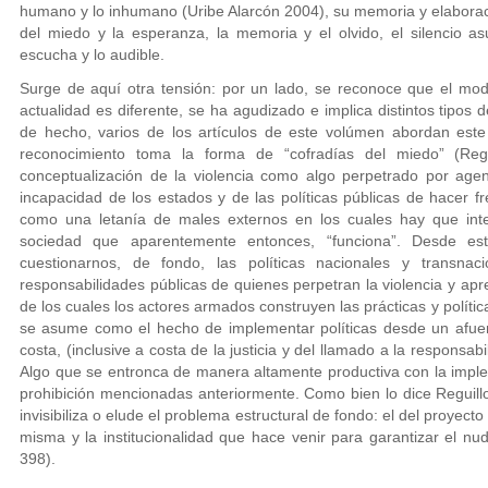
humano y lo inhumano (Uribe Alarcón 2004), su memoria y elaboraci
del miedo y la esperanza, la memoria y el olvido, el silencio as
escucha y lo audible.
Surge de aquí otra tensión: por un lado, se reconoce que el mod
actualidad es diferente, se ha agudizado e implica distintos tipos
de hecho, varios de los artículos de este volúmen abordan este
reconocimiento toma la forma de “cofradías del miedo” (Re
conceptualización de la violencia como algo perpetrado por agen
incapacidad de los estados y de las políticas públicas de hacer f
como una letanía de males externos en los cuales hay que int
sociedad que aparentemente entonces, “funciona”. Desde est
cuestionarnos, de fondo, las políticas nacionales y transnaci
responsabilidades públicas de quienes perpetran la violencia y ap
de los cuales los actores armados construyen las prácticas y polític
se asume como el hecho de implementar políticas desde un afuera
costa, (inclusive a costa de la justicia y del llamado a la responsabi
Algo que se entronca de manera altamente productiva con la implem
prohibición mencionadas anteriormente. Como bien lo dice Reguill
invisibiliza o elude el problema estructural de fondo: el del proyect
misma y la institucionalidad que hace venir para garantizar el nud
398).