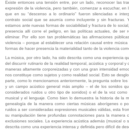
Existe entonces una tensión entre, por un lado, reconocer las t
expresión de la violencia, pero también, comenzar a escuchar, en la
que en su “descenso a lo ordinario” fueron silenciadas e int
contrato social que se asumía como incluyente y sin fracturas. 
estamos ante nuevas formas de sociabilidad y fractura de lo social
presencia allí corre el peligro, en las políticas actuales, de se
eliminar. Por ello son tan problemáticas las afirmaciones pública
violencia – porque al establecer una relación causal entre música 
formas de hacer presencia la materialidad tanto de la violencia com
La música, por otro lado, ha sido descrita como una experiencia q
del discurrir rutinario de la realidad temporal, acústica y corporal 
maneras altamente corporeizadas y con una gran intensidad emocion
nos constituye como sujetos y como realidad social. Esto se desgl
parte, como lo mencionamos anteriormente, la pregunta sobre los l
y un campo acústico general más amplio – el de los sonidos que
considerados ruidos u otro tipo de sonidos) o el de la voz como
musical y el lenguaje. Como bien lo demuestra la historia de la m
genealogía de la manera como ciertas músicas aborígenes o po
ruidos a ser consideradas expresiones musicales válidas, esta fro
su manipulación tiene profundas connotaciones para la manera co
exclusiones sociales. La experiencia acústica además (musical o
descrita como una experiencia intensa y definida pero difícil de desc