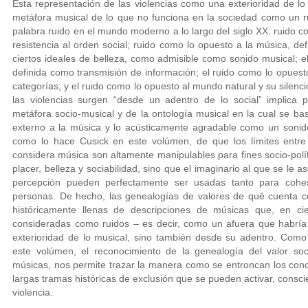
Esta representación de las violencias como una exterioridad de lo
metáfora musical de lo que no funciona en la sociedad como un r
palabra ruido en el mundo moderno a lo largo del siglo XX: ruido 
resistencia al orden social; ruido como lo opuesto a la música, d
ciertos ideales de belleza, como admisible como sonido musical; e
definida como transmisión de información; el ruido como lo opuesto a
categorías; y el ruido como lo opuesto al mundo natural y su silen
las violencias surgen “desde un adentro de lo social” implica 
metáfora socio-musical y de la ontología musical en la cual se ba
externo a la música y lo acústicamente agradable como un sonido
como lo hace Cusick en este volúmen, de que los límites entre
considera música son altamente manipulables para fines socio-polí
placer, belleza y sociabilidad, sino que el imaginario al que se le 
percepción pueden perfectamente ser usadas tanto para cohe
personas. De hecho, las genealogías de valores de qué cuenta 
históricamente llenas de descripciones de músicas que, en ci
consideradas como ruidos – es decir, como un afuera que habría
exterioridad de lo musical, sino también desde su adentro. Como
este volúmen, el reconocimiento de la genealogía del valor soc
músicas, nos permite trazar la manera como se entroncan los conoc
largas tramas históricas de exclusión que se pueden activar, cons
violencia.