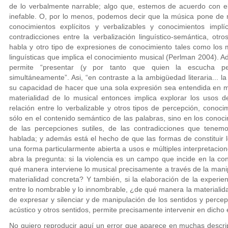
de lo verbalmente narrable; algo que, estemos de acuerdo con el
inefable. O, por lo menos, podemos decir que la música pone de m
conocimientos explícitos y verbalizables y conocimientos imp
contradicciones entre la verbalización linguístico-semántica, otr
habla y otro tipo de expresiones de conocimiento tales como los
linguísticas que implica el conocimiento musical (Perlman 2004).
permite “presentar (y por tanto que quien la escucha perci
simultáneamente”. Asi, “en contraste a la ambigüedad literaria... 
su capacidad de hacer que una sola expresión sea entendida en m
materialidad de lo musical entonces implica explorar los usos d
relación entre lo verbalizable y otros tipos de percepción, conoc
sólo en el contenido semántico de las palabras, sino en los conoci
de las percepciones sutiles, de las contradicciones que tenemo
hablada; y además está el hecho de que las formas de constituir 
una forma particularmente abierta a usos e múltiples interpretaci
abra la pregunta: si la violencia es un campo que incide en la con
qué manera interviene lo musical precisamente a través de la mani
materialidad concreta? Y también, si la elaboración de la experie
entre lo nombrable y lo innombrable, ¿de qué manera la materialida
de expresar y silenciar y de manipulación de los sentidos y perce
acústico y otros sentidos, permite precisamente intervenir en dicho
No quiero reproducir aquí un error que aparece en muchas descrip