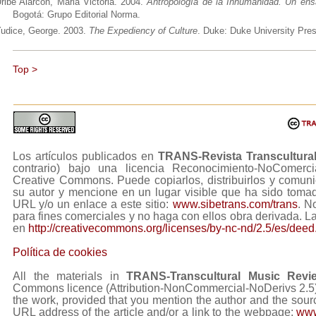
ribe Alarcón, Maria Victoria. 2004.
Antropología de la Inhumanidad. Un ensa
Bogotá: Grupo Editorial Norma.
udice, George. 2003.
The Expediency of Culture
. Duke: Duke University Pres
Top >
Los artículos publicados en
TRANS-Revista Transcultura
contrario) bajo una licencia Reconocimiento-NoComerc
Creative Commons. Puede copiarlos, distribuirlos y comuni
su autor y mencione en un lugar visible que ha sido tom
URL y/o un enlace a este sitio:
www.sibetrans.com/trans
. N
para fines comerciales y no haga con ellos obra derivada. L
en
http://creativecommons.org/licenses/by-nc-nd/2.5/es/deed
Política de cookies
All the materials in
TRANS-Transcultural Music Revi
Commons licence (Attribution-NonCommercial-NoDerivs 2.5) Y
the work, provided that you mention the author and the sourc
URL address of the article and/or a link to the webpage:
www