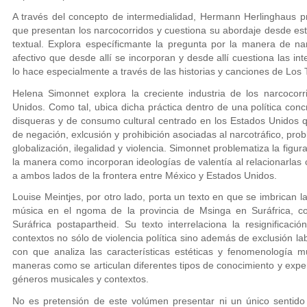
A través del concepto de intermedialidad, Hermann Herlinghaus pro
que presentan los narcocorridos y cuestiona su abordaje desde est
textual. Explora específicmante la pregunta por la manera de na
afectivo que desde allí se incorporan y desde allí cuestiona las int
lo hace especialmente a través de las historias y canciones de Los T
Helena Simonnet explora la creciente industria de los narcocor
Unidos. Como tal, ubica dicha práctica dentro de una política conc
disqueras y de consumo cultural centrado en los Estados Unidos qu
de negación, exlcusión y prohibición asociadas al narcotráfico, pro
globalización, ilegalidad y violencia. Simonnet problematiza la figur
la manera como incorporan ideologías de valentía al relacionarlas 
a ambos lados de la frontera entre México y Estados Unidos.
Louise Meintjes, por otro lado, porta un texto en que se imbrican l
música en el ngoma de la provincia de Msinga en Suráfrica, co
Suráfrica postapartheid. Su texto interrelaciona la resignificac
contextos no sólo de violencia política sino además de exclusión la
con que analiza las características estéticas y fenomenología 
maneras como se articulan diferentes tipos de conocimiento y exper
géneros musicales y contextos.
No es pretensión de este volúmen presentar ni un único sentido 