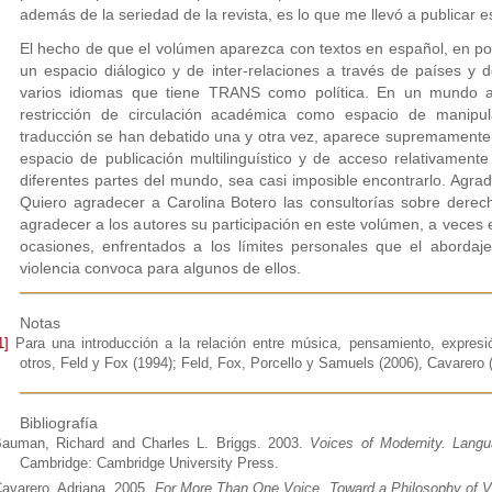
además de la seriedad de la revista, es lo que me llevó a publicar 
El hecho de que el volúmen aparezca con textos en español, en po
un espacio diálogico y de inter-relaciones a través de países y d
varios idiomas que tiene TRANS como política. En un mundo 
restricción de circulación académica como espacio de manipul
traducción se han debatido una y otra vez, aparece supremamente c
espacio de publicación multilinguístico y de acceso relativament
diferentes partes del mundo, sea casi imposible encontrarlo. Agra
Quiero agradecer a Carolina Botero las consultorías sobre derech
agradecer a los autores su participación en este volúmen, a veces e
ocasiones, enfrentados a los límites personales que el abordaj
violencia convoca para algunos de ellos.
Notas
1]
Para una introducción a la relación entre música, pensamiento, expresión
otros, Feld y Fox (1994); Feld, Fox, Porcello y Samuels (2006), Cavarero
Bibliografía
auman, Richard and Charles L. Briggs. 2003.
Voices of Modernity. Langua
Cambridge: Cambridge University Press.
avarero, Adriana. 2005.
For More Than One Voice. Toward a Philosophy of V