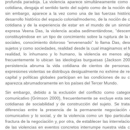
profunda paradoja. La violencia aparece simultáneamente como a
cotidiana, desgaja el sentido tanto del sujeto como de la noción 
sin embargo, aparece a la vez como una de las fuerzas histórica
desarrollo histórico del espacio colonial/moderno, de la noción de c
cotidiana y de la experiencia de estar en el mundo de un sinn
expresa Veena Das, la violencia acaba sedimentándose, “descend
constituyéndose en un tipo de concimiento sobre la ruptura de la s
sociales, conocimiento doloroso “envenenado” lo llama Das, des
sujetos y como sociedades, realidad desde la cual imaginamos el fu
realidad, lo inhumano y lo humano, la violencia es menos al
frecuentemente lo ubican las ideologías burguesas (Jackson 200
persistencia abruma la vida cotidiana de cientos de persona
expresiones violentas se distribuya desigualmente no exhime de re
capital y políticas globales participan en las condiciones de su c
aparezca abrumadoramente en los países del Tercer Mundo.
Sin embargo, debido a la exclusión del conflicto como categor
comunicativo (Grimson 2000), frecuentemente se excluye esta sedi
cotidianas de sociabilidad y de construcción del sujeto. Se trat
diferencias entre la presencia de la permanente negociación
comunicativo y lo social, y de la violencia como un tipo particula
fractura de la negociación y, por otra, de establecer las interrelacio
de las violencias en eventos concretos interrumpe nuestra vida co