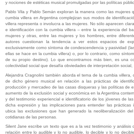
y nociones de estéticas musical promulgadas por las políticas públi
Pablo Vila y Pablo Semán exploran la manera como las mujeres qu
cumbia villera en Argentina complejizan sus modos de identifica
villera representa o involucra a las mujeres. No sólo aparecen clara
e identificación con la cumbia villera – entre la experiencia del ba
mujeres y otras, entre las mujeres y los hombres, entre diferent
autores cuestionan la tendencia a ver estos espacios de expe
exclusivamente como síntoma de condescendencia y pasividad (las
ellas se hace en la cumbia villera) o, por lo contrario, como sínt
de su propio destino). Lo que encontramos más bien, es una com
colectividad social que desafía obviedades de interpretación social,
Alejandra Cragnolini también aborda el tema de la cumbia villera, c
de dicho género musical en relación a las prácticas de identifi
producción y mercadeo de las casas disqueras y las políticas de e
aumento de la exclusión social y económica en la Argentina contemp
y del testimonio experiencial e identificatorio de los jóvenes de las
dicha expresión y las implicaciones para entender las prácticas id
ubica las exclusiones que han generado la neoliberalización de
cotidianas de las personas.
Silent Jane escribe un texto que es a la vez testimonio y análisis
relación entre lo audible y lo no audible, lo decible y lo no deci