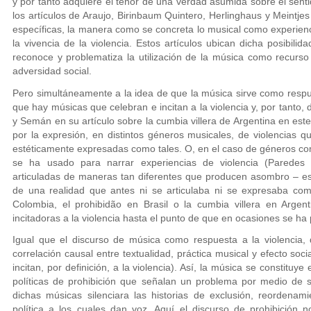
y por tanto adquiere el tenor de una verdad asumida sobre el senti
los artículos de Araujo, Birinbaum Quintero, Herlinghaus y Meintje
específicas, la manera como se concreta lo musical como experienc
la vivencia de la violencia. Estos artículos ubican dicha posibili
reconoce y problematiza la utilización de la música como recurso 
adversidad social.
Pero simultáneamente a la idea de que la música sirve como respue
que hay músicas que celebran e incitan a la violencia y, por tanto,
y Semán en su artículo sobre la cumbia villera de Argentina en est
por la expresión, en distintos géneros musicales, de violencias q
estéticamente expresadas como tales. O, en el caso de géneros co
se ha usado para narrar experiencias de violencia (Paredes
articuladas de maneras tan diferentes que producen asombro – es
de una realidad que antes ni se articulaba ni se expresaba como
Colombia, el prohibidão en Brasil o la cumbia villera en Arg
incitadoras a la violencia hasta el punto de que en ocasiones se ha 
Igual que el discurso de música como respuesta a la violencia,
correlación causal entre textualidad, práctica musical y efecto so
incitan, por definición, a la violencia). Así, la música se constituy
políticas de prohibición que señalan un problema por medio de s
dichas músicas silenciara las historias de exclusión, reordenam
política a los cuales dan voz. Aquí el discurso de prohibición