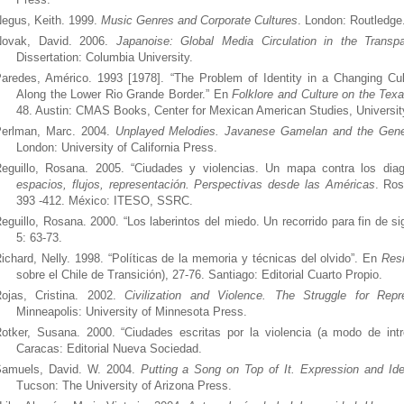
egus, Keith. 1999.
Music Genres and Corporate Cultures
. London: Routledge
Novak, David. 2006.
Japanoise: Global Media Circulation in the Transp
Dissertation: Columbia University.
aredes, Américo. 1993 [1978]. “The Problem of Identity in a Changing Cult
Along the Lower Rio Grande Border.” En
Folklore and Culture on the Tex
48. Austin: CMAS Books, Center for Mexican American Studies, University
erlman, Marc. 2004.
Unplayed Melodies. Javanese Gamelan and the Gene
London: University of California Press.
eguillo, Rosana. 2005. “Ciudades y violencias. Un mapa contra los dia
espacios, flujos, representación. Perspectivas desde las Américas
. Ros
393 -412. México: ITESO, SSRC.
eguillo, Rosana. 2000. “Los laberintos del miedo. Un recorrido para fin de si
5: 63-73.
ichard, Nelly. 1998. “Políticas de la memoria y técnicas del olvido”. En
Res
sobre el Chile de Transición), 27-76. Santiago: Editorial Cuarto Propio.
ojas, Cristina. 2002.
Civilization and Violence. The Struggle for Rep
Minneapolis: University of Minnesota Press.
otker, Susana. 2000. “Ciudades escritas por la violencia (a modo de int
Caracas: Editorial Nueva Sociedad.
amuels, David. W. 2004.
Putting a Song on Top of It. Expression and Id
Tucson: The University of Arizona Press.