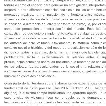
relación entre cuerpo y música y cuerpo y sonido, como práctica 
tortura o como el espacio para generar un ambiguedad interpretati
corporal o entre diferentes espacios sociales o incluso como herra
mercados masivos; la manipulación de la frontera entre música
violencia o de incitación de la misma; la no escucha como práctic
se escucha la diferencia del otro y por tanto no existe), o, por el 
campo de percepción e interpretación del mundo. Esta lista p
exhaustiva. Lo que quiero simplemente señalar es algunas posibl
violencia explora diversos aspectos de la materialidad de lo music
los autores de este volúmen. Obviamente, la manera como dich
contexto social e histórico y del modo de articulación no sólo de l
dichos contextos. Y además, de la misma manera que la violencia, e
problematiza, tácita o explícitamente, la relación entre el suj
presupuestos asumidos sobre las nociones que tenemos de sonido y
de los sujetos, las particularidades de lo social y la relación e
volúmen exploran diferentes dimensiones sociales, subjetivas o de 
musical en contextos de violencia.
Gran parte de la literatura sobre elaboración de experiencias de v
fundamental de dicho proceso (Das 2007, Jackson 2000, Richar
algunos). Y al mismo tiempo mencionan una aparente aporía – que
experiencias de violencia (sea como duelo, como demanda de
tesitmonio o como conocimiento silenciosamente incorporado al dis