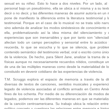
sexual en su niñez. Esto lo hace a dos niveles. Por un lado, al
personal bajo un pseudónimo, ella se ubica a sí misma y a su texto
decir o no decir, y las diferentes maneras de asumir autoría en un
pone de manifiesto la diferencia entre la literatura testimonial 
testimonial. Porque en el caso de lo musical no se trata sólo narr
sino además de analizar los modos sinéstesicos de conocimiento 
ella, problematizando así la idea misma del silenciamiento y
experiencias que son inenarrables y que por tanto son “silencia
afectan todo un campo perceptivo y sensorial entre lo acústico 
reucerda, lo que se escucha y lo que se silencia, que proble
contenido semántico del testimonio verbal, oral o escrito como úni
de la violencia. De hecho, para Silent Jane, analizar la trama de
físicas aunque no necesariamente recuerdos nítidos, constituye un
de una de las múlitples maneras como desde la materialidad de 
constiuido en devenir cotidiano de las experiencias de violencia.
T.M. Scruggs explora el espacio de memoria a través de la dif
diversas de textos de canciones, sentidos musicales y experienc
legado de violencia asociadas al conflicto armado en Centro Amé
fines de los ochenta. Por medio de su diferenciación de modos de 
legados, podemos ver las diferentes maneras en que se materializ
de la canción centroamericana. Su trabajo ubica la relación ent
político concreto y cuestiona las relaciones entre memoria e histo