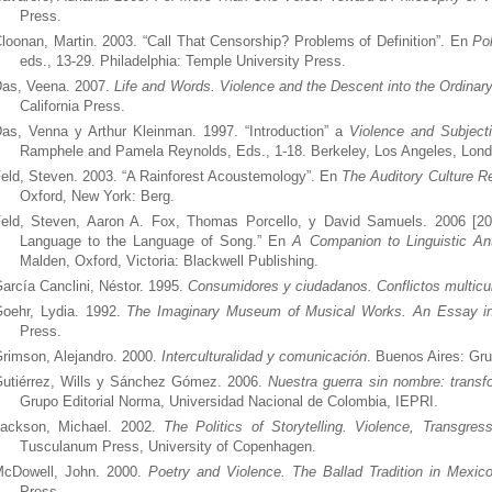
Press.
loonan, Martin. 2003. “Call That Censorship? Problems of Definition”. En
Po
eds., 13-29. Philadelphia: Temple University Press.
as, Veena. 2007.
Life and Words. Violence and the Descent into the Ordinar
California Press.
as, Venna y Arthur Kleinman. 1997. “Introduction” a
Violence and Subjecti
Ramphele and Pamela Reynolds, Eds., 1-18. Berkeley, Los Angeles, London
eld, Steven. 2003. “A Rainforest Acoustemology”. En
The Auditory Culture R
Oxford, New York: Berg.
eld, Steven, Aaron A. Fox, Thomas Porcello, y David Samuels. 2006 [20
Language to the Language of Song.” En
A Companion to Linguistic An
Malden, Oxford, Victoria: Blackwell Publishing.
arcía Canclini, Néstor. 1995.
Consumidores y ciudadanos. Conflictos multicult
oehr, Lydia. 1992.
The Imaginary Museum of Musical Works. An Essay in
Press.
rimson, Alejandro. 2000.
Interculturalidad y comunicación
. Buenos Aires: Gru
utiérrez, Wills y Sánchez Gómez. 2006.
Nuestra guerra sin nombre: transf
Grupo Editorial Norma, Universidad Nacional de Colombia, IEPRI.
ackson, Michael. 2002.
The Politics of Storytelling. Violence, Transgress
Tusculanum Press, University of Copenhagen.
cDowell, John. 2000.
Poetry and Violence. The Ballad Tradition in Mexic
Press.