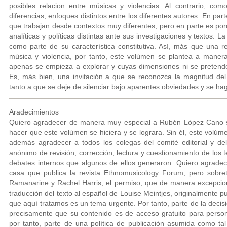
posibles relacion entre músicas y violencias. Al contrario, com
diferencias, enfoques distintos entre los diferentes autores. En pa
que trabajan desde contextos muy diferentes, pero en parte es po
analíticas y políticas distintas ante sus investigaciones y textos. 
como parte de su característica constitutiva. Así, más que una r
música y violencia, por tanto, este volúmen se plantea a mane
apenas se empieza a explorar y cuyas dimensiones ni se pretende
Es, más bien, una invitación a que se reconozca la magnitud d
tanto a que se deje de silenciar bajo aparentes obviedades y se ha
Aradecimientos
Quiero agradecer de manera muy especial a Rubén López Cano s
hacer que este volúmen se hiciera y se lograra. Sin él, este volúme
además agradecer a todos los colegas del comité editorial y d
anónimo de revisión, corrección, lectura y cuestionamiento de los t
debates internos que algunos de ellos generaron. Quiero agradec
casa que publica la revista Ethnomusicology Forum, pero sobreto
Ramanarine y Rachel Harris, el permiso, que de manera excepciona
traducción del texto al español de Louise Meintjes, originalmente pu
que aquí tratamos es un tema urgente. Por tanto, parte de la deci
precisamente que su contenido es de acceso gratuito para perso
por tanto, parte de una política de publicación asumida como ta