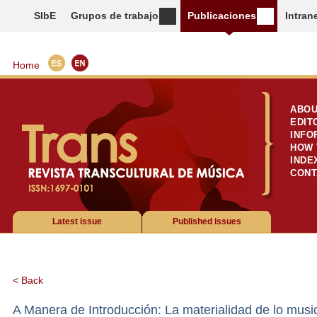
SIbE
Grupos de trabajo
Publicaciones
Intran
Home
ABOU
EDIT
INFO
HOW 
INDE
CONT
Latest issue
Published issues
< Back
A Manera de Introducción: La materialidad de lo musica