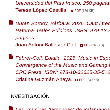
Universidad del País Vasco, 250 página
Teresa López Castilla.
PDF
(176 KB)
Duran Bordoy, Bàrbara. 2025. Cant i treb
Paterna: Gales Edicions. ISBN: 979-13-
pàgines.
Joan Antoni Ballester Coll.
PDF
(265 KB)
Febrer-Coll, Eulalia. 2025. Music in Esp
Convergence of the Music and Gaming I
CRC Press. ISBN: 978-10-32625-35-5, 2
Cristina Guzmán Anaya.
PDF
(240 KB)
INVESTIGACIÓN
Las “músicas flamencas” de Salamanca.