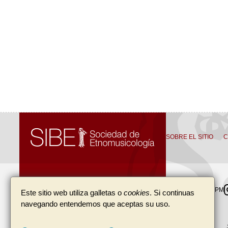
SOBRE EL SITIO
C
SIBE, Sociedad de Etnomusicología
SIBE
IASPM
Este sitio web utiliza galletas o
cookies
. Si continuas
navegando entendemos que aceptas su uso.
Apartado de correos 33035
08080
(
Barcelona
)