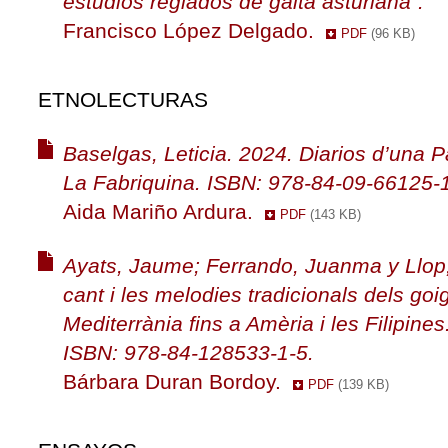
estudios reglados de gaita asturiana”.
Francisco López Delgado.
PDF
(96 KB)
ETNOLECTURAS
Baselgas, Leticia. 2024. Diarios d’una P
La Fabriquina. ISBN: 978-84-09-66125-1
Aida Mariño Ardura.
PDF
(143 KB)
Ayats, Jaume; Ferrando, Juanma y Llop,
cant i les melodies tradicionals dels goi
Mediterrània fins a Amèria i les Filipines
ISBN: 978-84-128533-1-5.
Bárbara Duran Bordoy.
PDF
(139 KB)