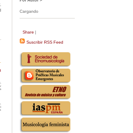
Por Autor >
,
d
Cargando
Share
|
Suscribir RSS Feed
-
r
a
,
o
s