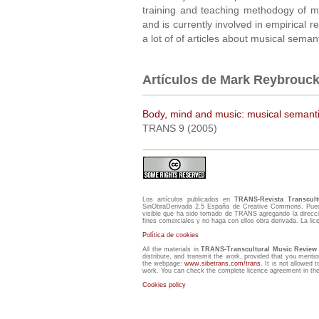
training and teaching methodogy of mu
and is currently involved in empirical r
a lot of of articles about musical seman
Artículos de Mark Reybrouc
Body, mind and music: musical semanti
TRANS 9 (2005)
Los artículos publicados en
TRANS-Revista Transcul
SinObraDerivada 2.5 España de Creative Commons. Puede 
visible que ha sido tomado de TRANS agregando la direcci
fines comerciales y no haga con ellos obra derivada. La li
Política de cookies
All the materials in
TRANS-Transcultural Music Review
distribute, and transmit the work, provided that you mentio
the webpage:
www.sibetrans.com/trans
. It is not allowed 
work. You can check the complete licence agreement in the 
Cookies policy