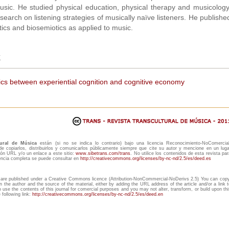
sic. He studied physical education, physical therapy and musicology
esearch on listening strategies of musically naïve listeners. He publishe
tics and biosemiotics as applied to music.
k
cs between experiential cognition and cognitive economy
tural de Música
están (si no se indica lo contrario) bajo una licencia Reconocimiento-NoComercial
copiarlos, distribuirlos y comunicarlos públicamente siempre que cite su autor y mencione en un luga
ón URL y/o un enlace a este sitio:
www.sibetrans.com/trans
. No utilice los contenidos de esta revista par
cencia completa se puede consultar en
http://creativecommons.org/licenses/by-nc-nd/2.5/es/deed.es
are published under a Creative Commons licence (Attribution-NonCommercial-NoDerivs 2.5) You can copy
n the author and the source of the material, either by adding the URL address of the article and/or a link t
to use the contents of this journal for comercial purposes and you may not alter, transform, or build upon thi
following link:
http://creativecommons.org/licenses/by-nc-nd/2.5/es/deed.en