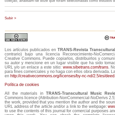
coleção, analisam-se doze que foram selecionadas como estudos d
Subir >
Los artículos publicados en
TRANS-Revista Transcultura
contrario) bajo una licencia Reconocimiento-NoComerc
Creative Commons. Puede copiarlos, distribuirlos y comuni
su autor y mencione en un lugar visible que ha sido tom
URL y/o un enlace a este sitio:
www.sibetrans.com/trans
. N
para fines comerciales y no haga con ellos obra derivada. L
en
http://creativecommons.org/licenses/by-nc-nd/2.5/es/deed
Política de cookies
All the materials in
TRANS-Transcultural Music Revi
Commons licence (Attribution-NonCommercial-NoDerivs 2.5) Y
the work, provided that you mention the author and the sourc
URL address of the article and/or a link to the webpage:
www
to use the contents of this journal for comercial purposes and