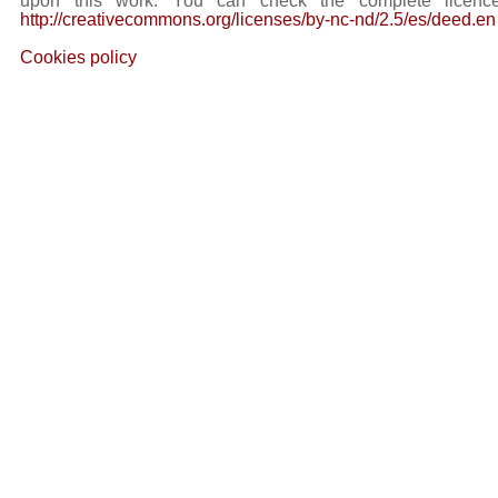
upon this work. You can check the complete licence
http://creativecommons.org/licenses/by-nc-nd/2.5/es/deed.en
Cookies policy