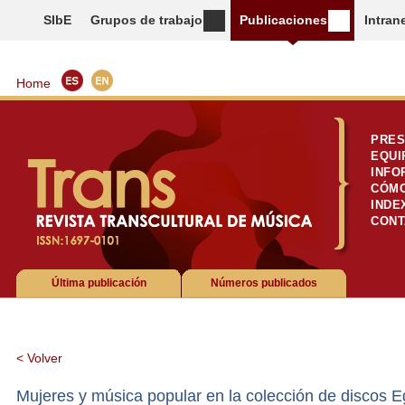
SIbE
Grupos de trabajo
Publicaciones
Intran
Home
PRES
EQUI
INFO
CÓMO
INDE
CONT
Última publicación
Números publicados
< Volver
Mujeres y música popular en la colección de discos E