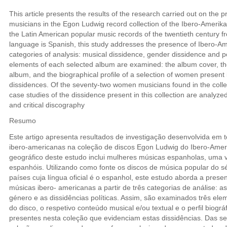
This article presents the results of the research carried out on th
musicians in the Egon Ludwig record collection of the Ibero-Amerikan
the Latin American popular music records of the twentieth century fr
language is Spanish, this study addresses the presence of Ibero-A
categories of analysis: musical dissidence, gender dissidence and pol
elements of each selected album are examined: the album cover, the
album, and the biographical profile of a selection of women present 
dissidences. Of the seventy-two women musicians found in the collec
case studies of the dissidence present in this collection are analyze
and critical discography
Resumo
Este artigo apresenta resultados de investigação desenvolvida em
ibero-americanas na coleção de discos Egon Ludwig do Ibero-Amerik
geográfico deste estudo inclui mulheres músicas espanholas, uma v
espanhóis. Utilizando como fonte os discos de música popular do s
países cuja língua oficial é o espanhol, este estudo aborda a pres
músicas ibero- americanas a partir de três categorias de análise: as
género e as dissidências políticas. Assim, são examinados três el
do disco, o respetivo conteúdo musical e/ou textual e o perfil biog
presentes nesta coleção que evidenciam estas dissidências. Das se