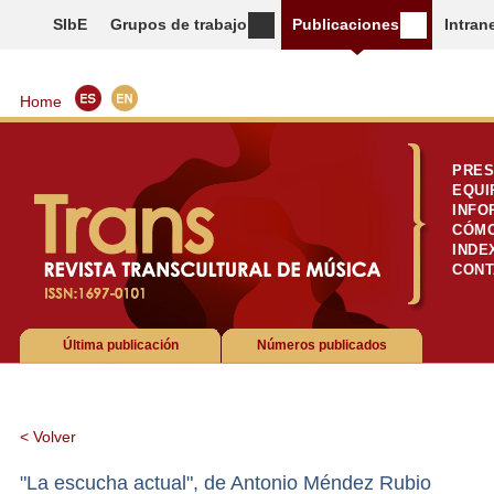
SIbE
Grupos de trabajo
Publicaciones
Intran
Home
PRES
EQUI
INFO
CÓMO
INDE
CONT
Última publicación
Números publicados
< Volver
"La escucha actual", de Antonio Méndez Rubio