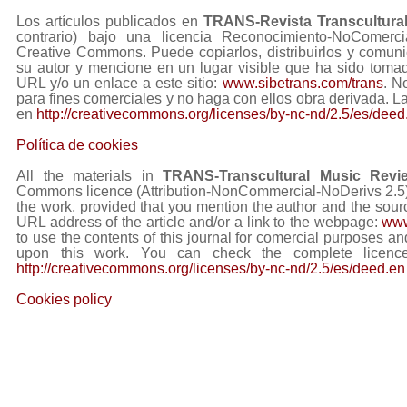
Los artículos publicados en
TRANS-Revista Transcultura
contrario) bajo una licencia Reconocimiento-NoComerc
Creative Commons. Puede copiarlos, distribuirlos y comuni
su autor y mencione en un lugar visible que ha sido tom
URL y/o un enlace a este sitio:
www.sibetrans.com/trans
. N
para fines comerciales y no haga con ellos obra derivada. L
en
http://creativecommons.org/licenses/by-nc-nd/2.5/es/deed
Política de cookies
All the materials in
TRANS-Transcultural Music Revi
Commons licence (Attribution-NonCommercial-NoDerivs 2.5) Y
the work, provided that you mention the author and the sourc
URL address of the article and/or a link to the webpage:
www
to use the contents of this journal for comercial purposes and
upon this work. You can check the complete licence
http://creativecommons.org/licenses/by-nc-nd/2.5/es/deed.en
Cookies policy