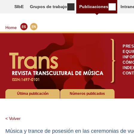
SIbE
Grupos de trabajo
Publicaciones
Intran
Home
PRES
EQUI
INFO
CÓMO
INDE
CONT
Última publicación
Números publicados
< Volver
Música y trance de posesión en las ceremonias de vu