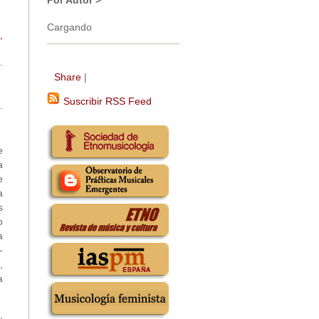
Por Autor >
Cargando
,
Share
|
Suscribir RSS Feed
e
a
e
a
s
o
a
-
,
a
,