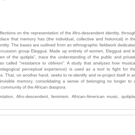
eflections on the representation of the Afro-descendent identity, throug
ace that memory has (the individual, collective and historical) in th
dentity. The bases are outlined from an ethnographic fieldwork dedicate
percussion group Elegguá. Made up entirely of women, Elegguá and it
en of the quitipla", trace the understanding of the public and privat
o called "resistance to oblivion”. A study that analyzes how musica
agogical perceptual experience) is used as a tool to fight for th
us. That, on another hand, seeks to re-identify and re-project itself in a
y invisible memory, consolidating a sense of belonging no longer to 
e community of the African diaspora.
tation, Afro-descendent, feminism, African-American music, quitipla