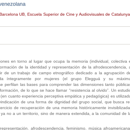
ovenezolana
Barcelona UB, Escuela Superior de Cine y Audiovisuales de Catalunya
iones en torno al lugar que ocupa la memoria (individual, colectiva 
formación de la identidad y representación de la afrodescendencia, 
tir de un trabajo de campo etnográfico dedicado a la agrupación d
mada íntegramente por mujeres (el grupo Elegguá y su máxim
, se perfilan las bases para comprender las dimensiones tanto pública
ormación, de lo que se hace llamar “resistencia al olvido”. Un estudi
 (en cuanto experiencia perceptiva empática y pedagógica) es utilizad
vindicación de una forma de dignidad del grupo social, que busca re
ejercicio de recuperación de una memoria históricamente invisiblizada
 ya no a un territorio, sino de manera extendida, a la comunidad de l
representación, afrodescendencia, feminismo, música afroamericana