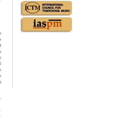
h
e
d
s
e
l
e
n
a
,