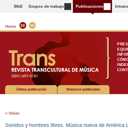
SIbE
Grupos de trabajo
Publicaciones
Intran
Home
PRES
EQUI
INFO
CÓMO
INDE
CONT
Última publicación
Números publicados
< Volver
Sonidos y hombres libres. Música nueva de América La