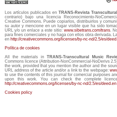
Los artículos publicados en
TRANS-Revista Transcultura
contrario) bajo una licencia Reconocimiento-NoComerc
Creative Commons. Puede copiarlos, distribuirlos y comuni
su autor y mencione en un lugar visible que ha sido tom
URL y/o un enlace a este sitio:
www.sibetrans.com/trans
. N
para fines comerciales y no haga con ellos obra derivada. L
en
http://creativecommons.org/licenses/by-nc-nd/2.5/es/deed
Política de cookies
All the materials in
TRANS-Transcultural Music Revi
Commons licence (Attribution-NonCommercial-NoDerivs 2.5) Y
the work, provided that you mention the author and the sourc
URL address of the article and/or a link to the webpage:
www
to use the contents of this journal for comercial purposes and
upon this work. You can check the complete licence
http://creativecommons.org/licenses/by-nc-nd/2.5/es/deed.en
Cookies policy