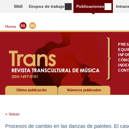
SIbE
Grupos de trabajo
Publicaciones
Intran
Home
PRES
EQUI
INFO
CÓMO
INDE
CONT
Última publicación
Números publicados
< Volver
Procesos de cambio en las danzas de paloteo. El ca