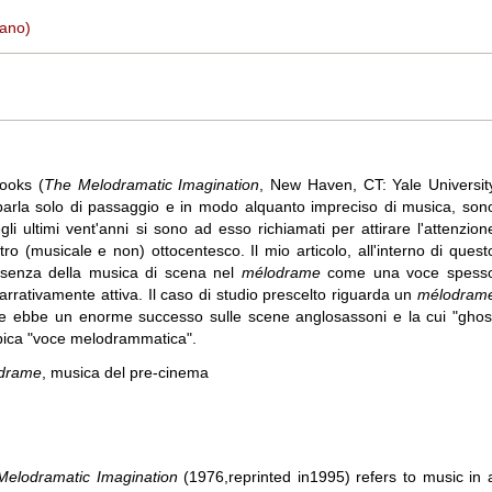
lano)
ooks (
The Melodramatic Imagination
, New Haven, CT: Yale Universit
parla solo di passaggio e in modo alquanto impreciso di musica, son
li ultimi vent'anni si sono ad esso richiamati per attirare l'attenzion
ro (musicale e non) ottocentesco. Il mio articolo, all'interno di quest
esenza della musica di scena nel
mélodrame
come una voce spess
rrativamente attiva. Il caso di studio prescelto riguarda un
mélodram
e ebbe un enorme successo sulle scene anglosassoni e la cui "ghos
pica "voce melodrammatica".
drame
, musica del pre-cinema
Melodramatic Imagination
(1976,reprinted in1995) refers to music in 