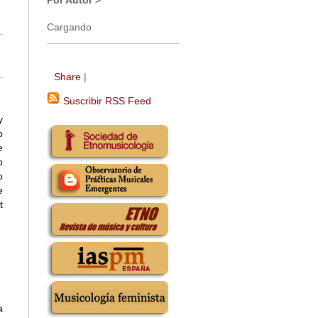
Por Autor >
Cargando
Share
|
Suscribir RSS Feed
y
o
e
o
o
e
t
a