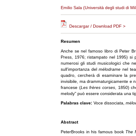
Emilio Sala (Università degli studi di Mi
Descargar / Download PDF >
Resumen
Anche se nel famoso libro di Peter Br
Press, 1976; ristampato nel 1995) si 
numerosi gli studi musicologici che neg
sull'importanza del
mélodrame
nel teat
quadro, cercherà di esaminare la pr
invisibile, ma drammaturgicamente e na
francese (
Les frères corses
, 1850) ch
melody" può essere considerata una ti
Palabras clave:
Voce dissociata,
mélo
Abstract
PeterBrooks in his famous book
The 