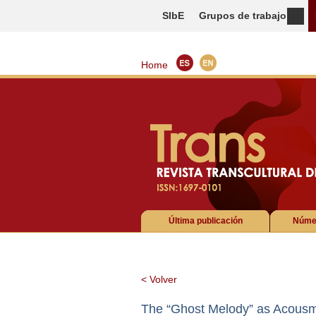
SIbE
Grupos de trabajo
Home
Última publicación
Númer
< Volver
The “Ghost Melody” as Acousm