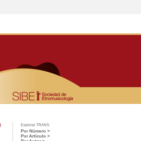
)
Explorar TRANS:
Por Número >
Por Artículo >