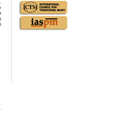
,
n
t
)
l