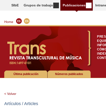
SIbE
Grupos de trabajo
Publicaciones
Intran
Home
PRES
EQUI
INFO
CÓMO
INDE
CONT
Última publicación
Números publicados
< Volver
Artículos / Articles