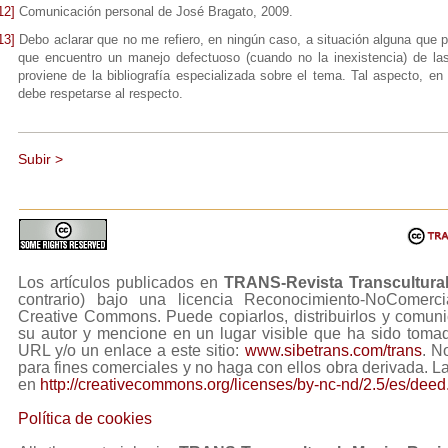
12]
Comunicación personal de José Bragato, 2009.
13]
Debo aclarar que no me refiero, en ningún caso, a situación alguna que p
que encuentro un manejo defectuoso (cuando no la inexistencia) de las
proviene de la bibliografía especializada sobre el tema. Tal aspecto, en
debe respetarse al respecto.
Subir >
Los artículos publicados en
TRANS-Revista Transcultura
contrario) bajo una licencia Reconocimiento-NoComerc
Creative Commons. Puede copiarlos, distribuirlos y comuni
su autor y mencione en un lugar visible que ha sido tom
URL y/o un enlace a este sitio:
www.sibetrans.com/trans
. N
para fines comerciales y no haga con ellos obra derivada. L
en
http://creativecommons.org/licenses/by-nc-nd/2.5/es/deed
Política de cookies