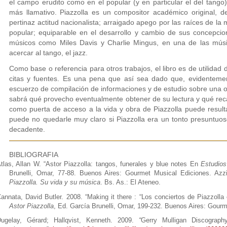
el campo erudito como en el popular (y en particular el del tango
más llamativo. Piazzolla es un compositor académico original, d
pertinaz actitud nacionalista; arraigado apego por las raíces de l
popular; equiparable en el desarrollo y cambio de sus concepcio
músicos como Miles Davis y Charlie Mingus, en una de las mú
acercar al tango, el jazz.
Como base o referencia para otros trabajos, el libro es de utilida
citas y fuentes. Es una pena que así sea dado que, evidentemen
escuerzo de compilación de informaciones y de estudio sobre una o
sabrá qué provecho eventualmente obtener de su lectura y qué reca
como puerta de acceso a la vida y obra de Piazzolla puede resultar 
puede no quedarle muy claro si Piazzolla era un tonto presuntuo
decadente.
BIBLIOGRAFIA
tlas, Allan W. “Astor Piazzolla: tangos, funerales y blue notes En
Estudios
Brunelli, Omar, 77-88. Buenos Aires: Gourmet Musical Ediciones. Azz
Piazzolla. Su vida y su música
. Bs. As.: El Ateneo.
annata, David Butler. 2008. “Making it there : “Los conciertos de Piazzol
Astor Piazzolla
, Ed. García Brunelli, Omar, 199-232. Buenos Aires: Gourm
ugelay, Gérard; Hallqvist, Kenneth. 2009.
“
Gerry Mulligan Discograph