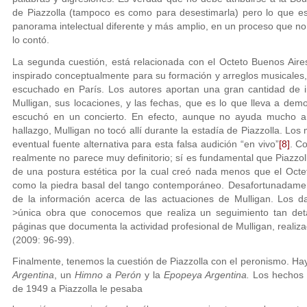
de Piazzolla (tampoco es como para desestimarla) pero lo que es
panorama intelectual diferente y más amplio, en un proceso que n
lo contó.
La segunda cuestión, está relacionada con el Octeto Buenos Aire
inspirado conceptualmente para su formación y arreglos musicales,
escuchado en París. Los autores aportan una gran cantidad de i
Mulligan, sus locaciones, y las fechas, que es lo que lleva a dem
escuchó en un concierto. En efecto, aunque no ayuda mucho a l
hallazgo, Mulligan no tocó allí durante la estadía de Piazzolla. L
eventual fuente alternativa para esta falsa audición “en vivo”
[8]
. Co
realmente no parece muy definitorio; sí es fundamental que Piazzo
de una postura estética por la cual creó nada menos que el Oct
como la piedra basal del tango contemporáneo. Desafortunadamen
de la información acerca de las actuaciones de Mulligan. Los d
>única obra que conocemos que realiza un seguimiento tan det
páginas que documenta la actividad profesional de Mulligan, realiz
(2009: 96-99).
Finalmente, tenemos la cuestión de Piazzolla con el peronismo. Hay
Argentina
, un
Himno a Perón
y la
Epopeya Argentina.
Los hechos s
de 1949 a Piazzolla le pesaba