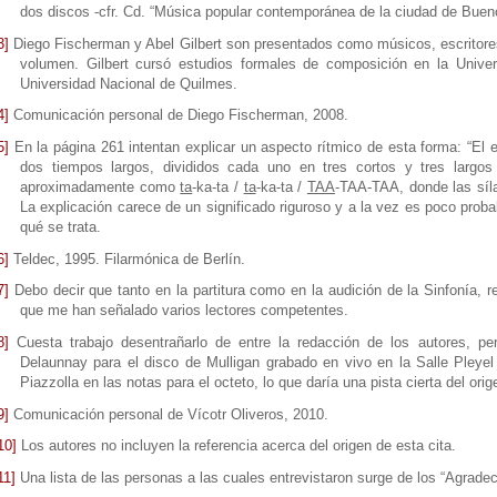
dos discos -cfr. Cd. “Música popular contemporánea de la ciudad de Bueno
3]
Diego Fischerman y Abel Gilbert son presentados como músicos, escritores 
volumen. Gilbert cursó estudios formales de composición en la Univer
Universidad Nacional de Quilmes.
4]
Comunicación personal de Diego Fischerman, 2008.
5]
En la página 261 intentan explicar un aspecto rítmico de esta forma: “El e
dos tiempos largos, divididos cada uno en tres cortos y tres largo
aproximadamente como
ta
-ka-ta /
ta
-ka-ta /
TAA
-TAA-TAA, donde las síl
La explicación carece de un significado riguroso y a la vez es poco prob
qué se trata.
6]
Teldec, 1995. Filarmónica de Berlín.
7]
Debo decir que tanto en la partitura como en la audición de la Sinfonía, r
que me han señalado varios lectores competentes.
8]
Cuesta trabajo desentrañarlo de entre la redacción de los autores, per
Delaunnay para el disco de Mulligan grabado en vivo en la Salle Pleyel
Piazzolla en las notas para el octeto, lo que daría una pista cierta del ori
9]
Comunicación personal de Vícotr Oliveros, 2010.
10]
Los autores no incluyen la referencia acerca del origen de esta cita.
11]
Una lista de las personas a las cuales entrevistaron surge de los “Agradec