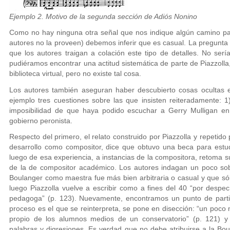
Ejemplo 2. Motivo de la segunda sección de Adiós Nonino
Como no hay ninguna otra señal que nos indique algún camino para 
autores no la proveen) debemos inferir que es casual. La pregunta 
que los autores traigan a colación este tipo de detalles. No ser
pudiéramos encontrar una actitud sistemática de parte de Piazzolla,
biblioteca virtual, pero no existe tal cosa.
Los autores también aseguran haber descubierto cosas ocultas e
ejemplo tres cuestiones sobre las que insisten reiteradamente: 1
imposibilidad de que haya podido escuchar a Gerry Mulligan en P
gobierno peronista.
Respecto del primero, el relato construido por Piazzolla y repetido
desarrollo como compositor, dice que obtuvo una beca para estu
luego de esa experiencia, a instancias de la compositora, retoma 
de la de compositor académico. Los autores indagan un poco sobr
Boulanger como maestra fue más bien arbitraria o casual y que só
luego Piazzolla vuelve a escribir como a fines del 40 “por desp
pedagoga” (p. 123). Nuevamente, encontramos un punto de partid
proceso es el que se reinterpreta, se pone en disección: “un poc
propio de los alumnos medios de un conservatorio” (p. 121) y
palabras y digresiones. Es verdad que no debe atribuirse a la Bou