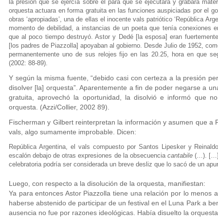
la presión que se ejercía sobre él para que se ejecutara y grabara mater
orquesta actuara en forma gratuita en las funciones auspiciadas por el 
obras ‘apropiadas’, una de ellas el inocente vals patriótico ‘República Ar
momento de debilidad, a instancias de un poeta que tenía conexiones 
que al poco tiempo destruyó. Astor y Dedé [la esposa] eran fuertemente
[los padres de Piazzolla] apoyaban al gobierno. Desde Julio de 1952, co
permanentemente uno de sus relojes fijo en las 20.25, hora en que se
(2002: 88-89).
Y según la misma fuente, “debido casi con certeza a la presión pe
disolver [la] orquesta”. Aparentemente a fin de poder negarse a un
gratuita, aprovechó la oportunidad, la disolvió e informó que n
orquesta. (Azzi/Collier, 2002 89).
Fischerman y Gilbert reinterpretan la información y asumen que a 
vals, algo sumamente improbable. Dicen:
República Argentina, el vals compuesto por Santos Lipesker y Reinaldo
escalón debajo de otras expresiones de la obsecuencia
cantabile
(…). […]
celebratoria podría ser considerada un breve desliz que lo sacó de un apur
Luego, con respecto a la disolución de la orquesta, manifiestan:
Ya para entonces Astor Piazzolla tiene una relación por lo menos a
haberse abstenido de participar de un festival en el Luna Park a b
ausencia no fue por razones ideológicas. Había disuelto la orquesta 