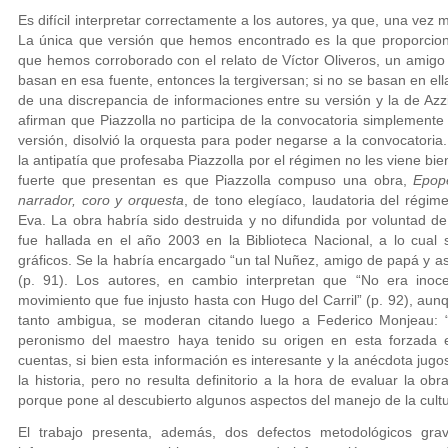
Es difícil interpretar correctamente a los autores, ya que, una vez 
La única que versión que hemos encontrado es la que proporciona
que hemos corroborado con el relato de Víctor Oliveros, un amigo 
basan en esa fuente, entonces la tergiversan; si no se basan en el
de una discrepancia de informaciones entre su versión y la de Azzi/
afirman que Piazzolla no participa de la convocatoria simplemente 
versión, disolvió la orquesta para poder negarse a la convocatoria
la antipatía que profesaba Piazzolla por el régimen no les viene bie
fuerte que presentan es que Piazzolla compuso una obra,
Epope
narrador, coro y orquesta
, de tono elegíaco, laudatoria del régim
Eva. La obra habría sido destruida y no difundida por voluntad de
fue hallada en el año 2003 en la Biblioteca Nacional, a lo cual 
gráficos. Se la habría encargado “un tal Nuñez, amigo de papá y as
(p. 91). Los autores, en cambio interpretan que “No era inoc
movimiento que fue injusto hasta con Hugo del Carril” (p. 92), aun
tanto ambigua, se moderan citando luego a Federico Monjeau: “
peronismo del maestro haya tenido su origen en esta forzada ex
cuentas, si bien esta información es interesante y la anécdota jugo
la historia, pero no resulta definitorio a la hora de evaluar la ob
porque pone al descubierto algunos aspectos del manejo de la cultur
El trabajo presenta, además, dos defectos metodológicos gr