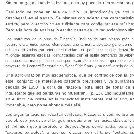
Sin embargo, al final de la lectura, es muy poca, la información orig
Casi todo se pone en tela de juicio. La introducción ya nos 
desplegará en el trabajo. Se plantea con acierto una característic
escrita, pero lo escrito no es suficiente para configurar esa música
Pero a la hora de analizar lo escrito parten de un reduccionismo sim
Las partituras de la obra de Piazzolla, incluso de sus piezas más al
recurrencia a unos pocos elementos: una armonía ubicable genéricame
aditivos utilizados con cierta regularidad –en particular el que deriva d
milonga- algunas escalas identificables con el estilo temprano de Alber
ostinatos, un manejo fluido –aunque incompleto- del contrapunto escolá
proyecto de Leonard Bernstein en West Side Story y su confluencia de lo “al
Una aproximación muy esquemática, que se contradice con la pro
este “conjunto de materiales bastante previsibles y ya sumame
década de 1950” la obra de Piazzolla “está lejos de sonar de es
inquietante que las partituras no muestran.” (p. 13). Eso inquietant
en el libro. Se insiste en la capacidad instrumental del músico, 
impecable, pero no se ahonda más allá.
Las argumentaciones resultan confusas. Piazzolla, dicen, no era u
que abrevó (inclusive el tango); ni siquiera en la música clásica: lo 
9). Admiten que interpretó a Buenos Aires como nadie, pero gr
“saberes parciales”; a que su relación con el tango “estaba si