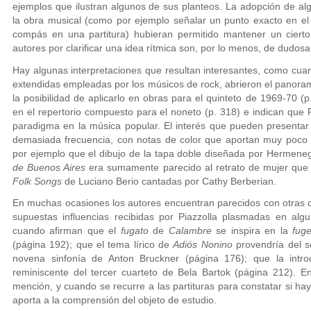
ejemplos que ilustran algunos de sus planteos. La adopción de alg
la obra musical (como por ejemplo señalar un punto exacto en e
compás en una partitura) hubieran permitido mantener un cierto 
autores por clarificar una idea rítmica son, por lo menos, de dudosa
Hay algunas interpretaciones que resultan interesantes, como cu
extendidas empleadas por los músicos de rock, abrieron el panoram
la posibilidad de aplicarlo en obras para el quinteto de 1969-70 
en el repertorio compuesto para el noneto (p. 318) e indican que 
paradigma en la música popular. El interés que pueden presentar 
demasiada frecuencia, con notas de color que aportan muy poco a
por ejemplo que el dibujo de la tapa doble diseñada por Hermeneg
de Buenos Aires
era sumamente parecido al retrato de mujer que e
Folk Songs
de Luciano Berio cantadas por Cathy Berberian.
En muchas ocasiones los autores encuentran parecidos con otras 
supuestas influencias recibidas por Piazzolla plasmadas en alg
cuando afirman que el
fugato
de
Calambre
se inspira en la
fuge
(página 192); que el tema lírico de
Adiós Nonino
provendría del s
novena sinfonía de Anton Bruckner (página 176); que la intr
reminiscente del tercer cuarteto de Bela Bartok (página 212). E
mención, y cuando se recurre a las partituras para constatar si ha
aporta a la comprensión del objeto de estudio.