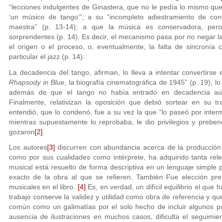
“lecciones indulgentes de Ginastera, que no le pedía lo mismo que
‘un músico de tango’”; a su “incompleto adiestramiento de co
maestra” (p. 13-14); a que la música es conservadora, per
sorprendentes (p. 14). Es decir, el mecanismo pasa por no negar la
el origen o el proceso, o, eventualmente, la falta de sincronía
particular el jazz (p. 14).
La decadencia del tango, afirman, lo lleva a intentar convertirse
Rhapsody in Blue
, la biografía cinematográfica de 1945” (p. 19), lo
además de que el tango no había entrado en decadencia aún
Finalmente, relativizan la oposición que debió sortear en su t
entendió, que lo condenó, fue a su vez la que “lo paseó por inter
mientras supuestamente lo reprobaba, le dio privilegios y prebe
gozaron
[2]
.
Los autores
[3]
discurren con abundancia acerca de la producción 
como por sus cualidades como intérprete, ha adquirido tanta relev
musical está resuelto de forma descriptiva en un lenguaje simple 
exacto de la obra al que se refieren. También Fue elección prem
musicales en el libro.
[4]
Es, en verdad, un difícil equilibrio el que
trabajo conserve la validez y utilidad como obra de referencia y qu
común como un galimatías por el solo hecho de incluir algunos p
ausencia de ilustraciones en muchos casos, dificulta el seguimi