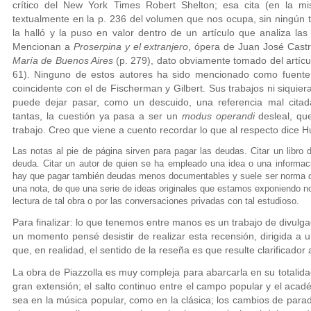
crítico del New York Times Robert Shelton; esa cita (en la mi
textualmente en la p. 236 del volumen que nos ocupa, sin ningún ti
la halló y la puso en valor dentro de un artículo que analiza la
Mencionan a
Proserpina y el extranjero
, ópera de Juan José Cast
María de Buenos Aires
(p. 279), dato obviamente tomado del artícu
61). Ninguno de estos autores ha sido mencionado como fuent
coincidente con el de Fischerman y Gilbert. Sus trabajos ni siquiera
puede dejar pasar, como un descuido, una referencia mal cita
tantas, la cuestión ya pasa a ser un
modus operandi
desleal, que
trabajo. Creo que viene a cuento recordar lo que al respecto dice 
Las notas al pie de página sirven para pagar las deudas. Citar un libro
deuda. Citar un autor de quien se ha empleado una idea o una informa
hay que pagar también deudas menos documentables y suele ser norma de c
una nota, de que una serie de ideas originales que estamos exponiendo no 
lectura de tal obra o por las conversaciones privadas con tal estudioso.
Para finalizar: lo que tenemos entre manos es un trabajo de divul
un momento pensé desistir de realizar esta recensión, dirigida a u
que, en realidad, el sentido de la reseña es que resulte clarificador
La obra de Piazzolla es muy compleja para abarcarla en su totalidad 
gran extensión; el salto continuo entre el campo popular y el aca
sea en la música popular, como en la clásica; los cambios de para