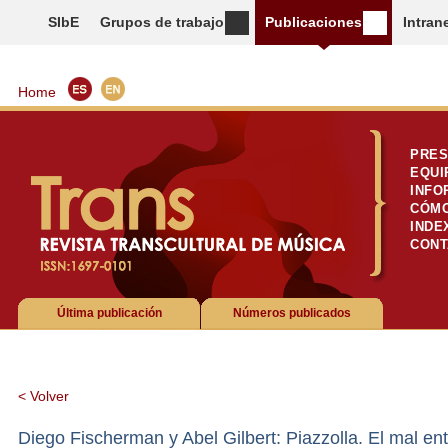
SIbE
Grupos de trabajo
Publicaciones
Intran
Home
PRES
EQUI
INFO
CÓMO
INDE
CONT
Última publicación
Números publicados
< Volver
Diego Fischerman y Abel Gilbert: Piazzolla. El mal ent