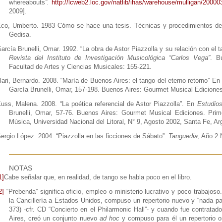
whereabouts
”.
http://lcweb2.loc.gov/natlib/ihas/warehouse/mulligan/2000
2009].
co, Umberto. 1983 Cómo se hace una tesis. Técnicas y procedimientos de in
Gedisa.
arcía Brunelli, Omar. 1992. “La obra de Astor Piazzolla y su relación con el
Revista del Instituto de Investigación Musicológica “Carlos Vega”
. B
Facultad de Artes y Ciencias Musicales: 155-221.
llari, Bernardo. 2008. “María de Buenos Aires: el tango del eterno retorno” En
García Brunelli, Omar, 157-198. Buenos Aires: Gourmet Musical Ediciones
uss, Malena. 2008. “La poética referencial de Astor Piazzolla”. En
Estudios
Brunelli, Omar, 57-76. Buenos Aires: Gourmet Musical Ediciones. Primer
Música, Universidad Nacional del Litoral, N° 9, Agosto 2002, Santa Fe, Ar
ergio López. 2004. “Piazzolla en las ficciones de Sábato”.
Tanguedia
, Año 2 
NOTAS
1]
Cabe señalar que, en realidad, de tango se habla poco en el libro.
2]
“Prebenda” significa oficio, empleo o ministerio lucrativo y poco trabajoso
la Cancillería a Estados Unidos, compuso un repertorio nuevo y “nada pa
373) -cfr. CD “Concierto en el Philarmonic Hall”- y cuando fue contrata
Aires, creó un conjunto nuevo
ad hoc
y compuso para él un repertorio o