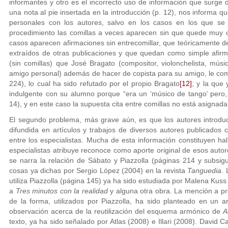
informantes y otro es el incorrecto uso de información que surge de
una nota al pie insertada en la introducción (p. 12), nos informa qu
personales con los autores, salvo en los casos en los que se 
procedimiento las comillas a veces aparecen sin que quede muy cla
casos aparecen afirmaciones sin entrecomillar, que teóricamente de
extraídos de otras publicaciones y que quedan como simple afirm
(sin comillas) que José Bragato (compositor, violonchelista, mú
amigo personal) además de hacer de copista para su amigo, le com
224), lo cual ha sido refutado por el propio Bragato
[12]
; y la que
indulgente con su alumno porque “era un ‘músico de tango’ pero,
14), y en este caso la supuesta cita entre comillas no está asignada
El segundo problema, más grave aún, es que los autores introdu
difundida en artículos y trabajos de diversos autores publicados 
entre los especialistas. Mucha de esta información constituyen h
especialistas atribuye reconoce como aporte original de esos auto
se narra la relación de Sábato y Piazzolla (páginas 214 y subsi
cosas ya dichas por Sergio López (2004) en la revista
Tanguedia
.
utiliza Piazzolla (página 145) ya ha sido estudiada por Malena Kuss 
a
Tres minutos con la realidad
y alguna otra obra. La mención a pr
de la forma, utilizados por Piazzolla, ha sido planteado en un a
observación acerca de la reutilización del esquema armónico de
A
texto, ya ha sido señalado por Atlas (2008) e Illari (2008). David 