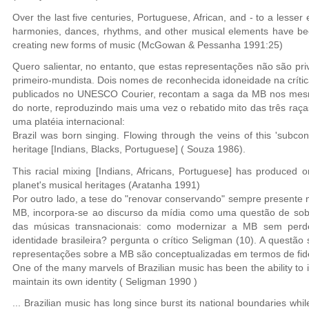
Over the last five centuries, Portuguese, African, and - to a lesser 
harmonies, dances, rhythms, and other musical elements have been
creating new forms of music (McGowan & Pessanha 1991:25)
Quero salientar, no entanto, que estas representações não são pri
primeiro-mundista. Dois nomes de reconhecida idoneidade na crític
publicados no UNESCO Courier, recontam a saga da MB nos mes
do norte, reproduzindo mais uma vez o rebatido mito das três raças
uma platéia internacional:
Brazil was born singing. Flowing through the veins of this 'subcont
heritage [Indians, Blacks, Portuguese] ( Souza 1986).
This racial mixing [Indians, Africans, Portuguese] has produced o
planet's musical heritages (Aratanha 1991)
Por outro lado, a tese do "renovar conservando" sempre presente 
MB, incorpora-se ao discurso da mídia como uma questão de sobre
das músicas transnacionais: como modernizar a MB sem perder
identidade brasileira? pergunta o crítico Seligman (10). A questã
representações sobre a MB são conceptualizadas em termos de fide
One of the many marvels of Brazilian music has been the ability to
maintain its own identity ( Seligman 1990 )
... Brazilian music has long since burst its national boundaries whil