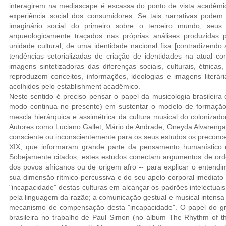
interagirem na mediascape é escassa do ponto de vista acadêmi
experiência social dos consumidores. Se tais narrativas pode
imaginário social do primeiro sobre o terceiro mundo, seus
arqueologicamente traçados nas próprias análises produzidas 
unidade cultural, de uma identidade nacional fixa [contradizendo 
tendências setorializadas de criação de identidades na atual con
imagens sintetizadoras das diferenças sociais, culturais, étnicas
reproduzem conceitos, informações, ideologias e imagens literár
acolhidos pelo establishment acadêmico.
Neste sentido é preciso pensar o papel da musicologia brasileira 
modo continua no presente) em sustentar o modelo de formação
mescla hierárquica e assimétrica da cultura musical do colonizado
Autores como Luciano Gallet, Mário de Andrade, Oneyda Alvareng
consciente ou inconscientemente para os seus estudos os preconcei
XIX, que informaram grande parte da pensamento humanístico 
Sobejamente citados, estes estudos conectam argumentos de ordem
dos povos africanos ou de origem afro -- para explicar o entend
sua dimensão rítmico-percussiva e do seu apelo corporal imediato 
"incapacidade" destas culturas em alcançar os padrões intelectua
pela linguagem da razão; a comunicação gestual e musical intensa n
mecanismo de compensação desta "incapacidade". O papel do gr
brasileira no trabalho de Paul Simon (no álbum The Rhythm of th