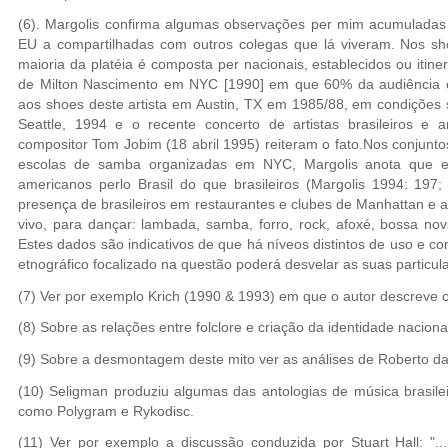
(6). Margolis confirma algumas observações per mim acumuladas 
EU a compartilhadas com outros colegas que lá viveram. Nos sho
maioria da platéia é composta per nacionais, establecidos ou itin
de Milton Nascimento em NYC [1990] em que 60% da audiência era
aos shoes deste artista em Austin, TX em 1985/88, em condições 
Seattle, 1994 e o recente concerto de artistas brasileiros
compositor Tom Jobim (18 abril 1995) reiteram o fato.Nos conjunto
escolas de samba organizadas em NYC, Margolis anota que es
americanos perlo Brasil do que brasileiros (Margolis 1994: 197;
presença de brasileiros em restaurantes e clubes de Manhattan e a
vivo, para dançar: lambada, samba, forro, rock, afoxé, bossa no
Estes dados são indicativos de que há níveos distintos de uso e
etnográfico focalizado na questão poderá desvelar as suas particul
(7) Ver por exemplo Krich (1990 & 1993) em que o autor descreve o
(8) Sobre as relações entre folclore e criação da identidade nacional
(9) Sobre a desmontagem deste mito ver as análises de Roberto da 
(10) Seligman produziu algumas das antologias de música brasile
como Polygram e Rykodisc.
(11) Ver por exemplo a discussão conduzida por Stuart Hall: "...i