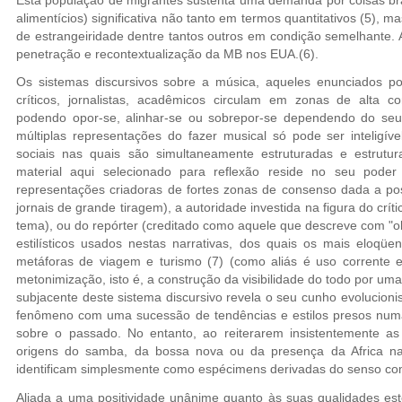
alimentícios) significativa não tanto em termos quantitativos (5), m
de estrangeiridade dentre tantos outros em condição semelhante. A
penetração e recontextualização da MB nos EUA.(6).
Os sistemas discursivos sobre a música, aqueles enunciados por 
críticos, jornalistas, acadêmicos circulam em zonas de alta co
podendo opor-se, alinhar-se ou sobrepor-se dependendo do seu c
múltiplas representações do fazer musical só pode ser inteligí
sociais nas quais são simultaneamente estruturadas e estrutur
material aqui selecionado para reflexão reside no seu pode
representações criadoras de fortes zonas de consenso dada a pos
jornais de grande tiragem), a autoridade investida na figura do crí
tema), ou do repórter (creditado como aquele que descreve com "ob
estilísticos usados nestas narrativas, dos quais os mais eloqüe
metáforas de viagem e turismo (7) (como aliás é uso corrente 
metonimização, isto é, a construção da visibilidade do todo por uma
subjacente deste sistema discursivo revela o seu cunho evolucionista
fenômeno com uma sucessão de tendências e estilos presos num
sobre o passado. No entanto, ao reiterarem insistentemente as
origens do samba, da bossa nova ou da presença da Africa na
identificam simplesmente como espécimens derivadas do senso com
Aliada a uma positividade unânime quanto às suas qualidades es