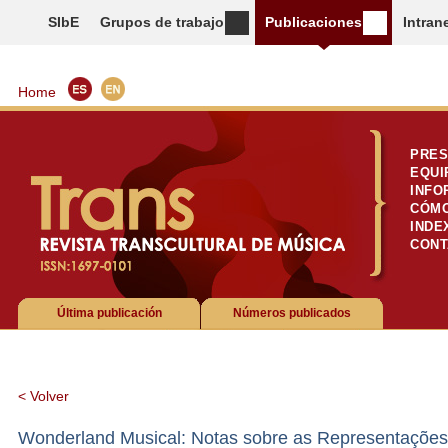
SIbE
Grupos de trabajo
Publicaciones
Intran
Home
PRES
EQUI
INFO
CÓMO
INDE
CONT
Última publicación
Números publicados
< Volver
Wonderland Musical: Notas sobre as Representações 