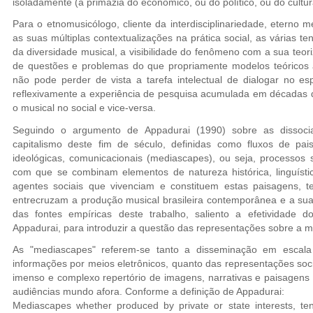
isoladamente (a primazia do econômico, ou do político, ou do cultur
Para o etnomusicólogo, cliente da interdisciplinariedade, eterno m
as suas múltiplas contextualizações na prática social, as várias te
da diversidade musical, a visibilidade do fenômeno com a sua teo
de questões e problemas do que propriamente modelos teóricos 
não pode perder de vista a tarefa intelectual de dialogar no es
reflexivamente a experiência de pesquisa acumulada em décadas de
o musical no social e vice-versa.
Seguindo o argumento de Appadurai (1990) sobre as dissocia
capitalismo deste fim de século, definidas como fluxos de paisa
ideológicas, comunicacionais (mediascapes), ou seja, processos 
com que se combinam elementos de natureza histórica, linguística,
agentes sociais que vivenciam e constituem estas paisagens, 
entrecruzam a produção musical brasileira contemporânea e a sua 
das fontes empíricas deste trabalho, saliento a efetividade 
Appadurai, para introduzir a questão das representações sobre a m
As "mediascapes" referem-se tanto a disseminação em escala 
informações por meios eletrônicos, quanto das representações soc
imenso e complexo repertório de imagens, narrativas e paisagens 
audiências mundo afora. Conforme a definição de Appadurai:
Mediascapes whether produced by private or state interests, te