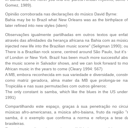
Gomez, 1989).
Opinião corroborada nas declarações do músico David Byrne:
Bahia may be to Brazil what New Orleans was as the birthplace of 
later refined into new styles (idem)
Observações igualmente partilhadas em outros textos que enfat
através das afinidades da herança africana na Bahia com as música
injected new life into the Brazilian music scene" (Seligman 1990); o
There is a Brazilian rock scene, centred around São Paulo, but it'
of London or New York. Brazil has been much more successful abs
the music scene in Salvador shows, and we can look forward to mo
African music in the years to come (Cleary 1994: 567)
A MB, embora reconhecida em sua variedade e diversidade, constró
como matriz geradora, alma mater da MB que prolonga-se na
Tropicália e nas suas permutacões com outros gêneros:
The only constant is samba, which like the blues in the US underl
1991)
Compartilhando este espaço, graças à sua penetração no circu
músicas afro-americanas, a música afro-baiana, fruto da região "
samba, é o exemplo que confirma a norma e reforça a tese d
brasileiras.