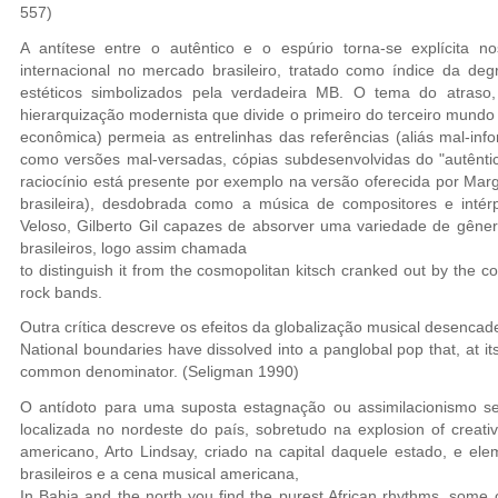
557)
A antítese entre o autêntico e o espúrio torna-se explícita 
internacional no mercado brasileiro, tratado como índice da de
estéticos simbolizados pela verdadeira MB. O tema do atraso,
hierarquização modernista que divide o primeiro do terceiro mundo
econômica) permeia as entrelinhas das referências (aliás mal-info
como versões mal-versadas, cópias subdesenvolvidas do "autêntic
raciocínio está presente por exemplo na versão oferecida por Marg
brasileira), desdobrada como a música de compositores e inté
Veloso, Gilberto Gil capazes de absorver uma variedade de gêner
brasileiros, logo assim chamada
to distinguish it from the cosmopolitan kitsch cranked out by the co
rock bands.
Outra crítica descreve os efeitos da globalização musical desencad
National boundaries have dissolved into a panglobal pop that, at its w
common denominator. (Seligman 1990)
O antídoto para uma suposta estagnação ou assimilacionismo s
localizada no nordeste do país, sobretudo na explosion of creati
americano, Arto Lindsay, criado na capital daquele estado, e el
brasileiros e a cena musical americana,
In Bahia and the north you find the purest African rhythms, some o