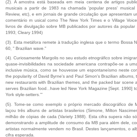
(2). A amostra está baseada em meia centena de artigos publicad
musicais a partir de 1983 na chamada 'popular press' musical 
Review, etc), e em jornais de grande circulação que apresentam um
comentário m usical como The New York Times e o Village Voice.
livros de divulgação sobre MB publicados por autores da popula
1993; Cleary 1994)
(3). Esta metáfora remete à tradução inglesa que o termo Bossa
60, " Brazilian wave."
(4). Curiosamente Margolis no seu estudo etnográfico sobre imigra
quase-invisibilidades na sociedade americana contrapõe-se a uma
inclusive música, como se houvesse um espontaneísmo neste co
the popularity of David Byrne's and Paul Simon's Brazilian albums, t
new restaurants with Brazilian themes, and the packed bar scene a
serves Brazilian food...have led New York Magazine [Sept. 1990] to
York style-setters.'"
(5). Tome-se como exemplo o próprio mercado discográfico d
laçou três albuns de artistas brasilerios (Simone, Milton Nascim
milhão de cópias de cada (Variety 1988). Esta cifra supera não s
demonstrando a amplitude de consumo da MB para além dele, c
artistas normalmente vendem no Brasil. Destes lançamentos, o al
cifra esperada.