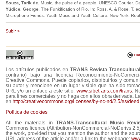
Souza, Tarik de.
Music, the pulse of a people. UNESCO Courier. D
Yúdice, George.
The Funkification of Rio. In: Ross, A. & Rose, T. e
Microphone Fiends: Youth Music and Youth Culture. New York: Rou
Subir >
Los artículos publicados en
TRANS-Revista Transcultura
contrario) bajo una licencia Reconocimiento-NoComerc
Creative Commons. Puede copiarlos, distribuirlos y comuni
su autor y mencione en un lugar visible que ha sido tom
URL y/o un enlace a este sitio:
www.sibetrans.com/trans
. N
para fines comerciales y no haga con ellos obra derivada. L
en
http://creativecommons.org/licenses/by-nc-nd/2.5/es/deed
Política de cookies
All the materials in
TRANS-Transcultural Music Revi
Commons licence (Attribution-NonCommercial-NoDerivs 2.5) Y
the work, provided that you mention the author and the sourc
URL address of the article and/or a link to the webpage:
www