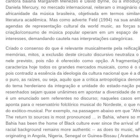
cantora baiana Margareth Menezes e David Byrne, ou a introduçã
Daniela Mercury, no mercado internacional, reiteram o imaginário c
africanidade da música brasileira, objetivada em termos simi
literatura acadêmica. Mas como adverte Feld (1994) na sua análi
agendas de representação cultural da world music, as forças so
criação/consumo de música popular operam em um espaço de a
interesses, demandando cautela nas interpretações categóricas.
Criado o consenso do que é relevante musicalmente pela reificação
memórias, mitos, a exclusão deste circuito discursivo neutraliza 
nele previsto, pois não é oferecido como opção. A fragment
caracteriza hoje todos os grandes mercados musicais, como é o c
pois contradiz a essência da ideologia da cultura nacional que é a de
o puro, as raízes, ou seja, aquilo que a crítica antropológica den
do tema herderiano da integração e unidade do estado-nação pel
resenhados sejam quase unânimes em apontar a diversidade de mús
é um enunciado sem referentes no discurso; naqueles casos em
aponta para o reservatório folclórico musical do Nordeste, o que
do exótico-musical. Por exemplo, na passagem abaixo em que "Afri
The return to sources is most pronounced ... in Bahia, where so mu
Bahia has been the home of Black culture ever since the arrival of 
racial background remains more authentic -- as does its music, whic
originating in Angola, Nigeria, Senegal or Guinea-Bissau ( Aratanha