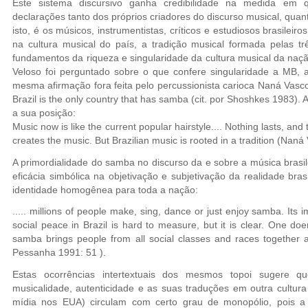
Este sistema discursivo ganha credibilidade na medida em
declarações tanto dos próprios criadores do discurso musical, quan
isto, é os músicos, instrumentistas, críticos e estudiosos brasilei
na cultura musical do país, a tradição musical formada pelas t
fundamentos da riqueza e singularidade da cultura musical da na
Veloso foi perguntado sobre o que confere singularidade a MB, a
mesma afirmação fora feita pelo percussionista carioca Naná Vas
Brazil is the only country that has samba (cit. por Shoshkes 1983).
a sua posição:
Music now is like the current popular hairstyle.... Nothing lasts, an
creates the music. But Brazilian music is rooted in a tradition (Nan
A primordialidade do samba no discurso da e sobre a música brasil
eficácia simbólica na objetivação e subjetivação da realidade bras
identidade homogênea para toda a nação:
..... millions of people make, sing, dance or just enjoy samba. Its 
social peace in Brazil is hard to measure, but it is clear. One do
samba brings people from all social classes and races togeth
Pessanha 1991: 51 ).
Estas ocorrências intertextuais dos mesmos topoi sugere qu
musicalidade, autenticidade e as suas traduções em outra cultur
mídia nos EUA) circulam com certo grau de monopólio, pois a d