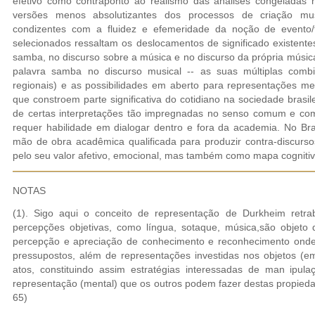
efetivo como contraponto ao realismo das análises congeladas
versões menos absolutizantes dos processos de criação musi
condizentes com a fluidez e efemeridade da noção de evento
selecionados ressaltam os deslocamentos de significado existente
samba, no discurso sobre a música e no discurso da própria músic
palavra samba no discurso musical -- as suas múltiplas combi
regionais) e as possibilidades em aberto para representações m
que constroem parte significativa do cotidiano na sociedade brasil
de certas interpretações tão impregnadas no senso comum e com 
requer habilidade em dialogar dentro e fora da academia. No Bra
mão de obra acadêmica qualificada para produzir contra-discurs
pelo seu valor afetivo, emocional, mas também como mapa cognitivo 
NOTAS
(1). Sigo aqui o conceito de representação de Durkheim retrab
percepções objetivas, como língua, sotaque, música,são objeto 
percepção e apreciação de conhecimento e reconhecimento onde
pressupostos, além de representações investidas nos objetos (em
atos, constituindo assim estratégias interessadas de man ipul
representação (mental) que os outros podem fazer destas propied
65)