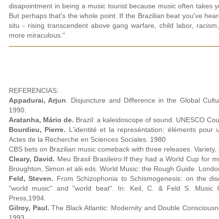
disapointment in being a music tourist because music often takes y
But perhaps that's the whole point. If the Brazilian beat you've h
situ - rising transcendent above gang warfare, child labor, racism, 
more miraculous."
REFERENCIAS:
Appadurai, Arjun
. Disjuncture and Difference in the Global Cult
1990.
Aratanha, Mário de.
Brazil: a kaleidoscope of sound. UNESCO Cou
Bourdieu, Pierre.
L'identité et la represéntation: éléments pour u
Actes de la Recherche en Sciences Sociales. 1980
CBS bets on Brazilian music comeback with three releases. Variety, 
Cleary, David.
Meu Brasil Brasileiro:If they had a World Cup for m
Broughton, Simon et alii eds. World Music: the Rough Guide. Lond
Feld, Steven.
From Schizophonia to Schismogenesis: on the dis
"world music" and "world beat". In: Keil, C. & Feld S. Music 
Press,1994.
Gilroy, Paul.
The Black Atlantic: Modernity and Double Consciousn
1993