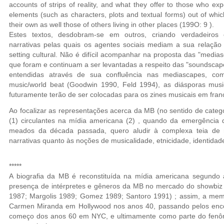
accounts of strips of reality, and what they offer to those who ex
elements (such as characters, plots and textual forms) out of whic
their own as well those of others living in other places (199O: 9 ).
Estes textos, desdobram-se em outros, criando verdadeiros
narrativas pelas quais os agentes sociais mediam a sua relação
setting cultural. Não é difícil acompanhar na proposta das "medi
que foram e continuam a ser levantadas a respeito das "soundsca
entendidas através de sua confluência nas mediascapes, co
music/world beat (Goodwin 1990, Feld 1994), as diásporas music
futuramente terão de ser colocadas para os zines musicais em fran
Ao focalizar as representações acerca da MB (no sentido de catego
(1) circulantes na mídia americana (2) , quando da emergênci
meados da década passada, quero aludir à complexa teia de r
narrativas quanto às noções de musicalidade, etnicidade, identidade
*****
A biografia da MB é reconstituída na mídia americana segundo
presença de intérpretes e gêneros da MB no mercado do showbiz
1987; Margolis 1989; Gomez 1989; Santoro 1991) ; assim, a memó
Carmen Miranda em Hollywood nos anos 40, passando pelos encont
começo dos anos 60 em NYC, e ultimamente como parte do fen