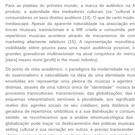
Para as platéias do primeiro mundo, a marca do autêntico na 
produto; a autoridade dos mediadores culturais (os "cultural
consumidores os seus direitos auditivos (14). O que de certo modo
mediascape. Apesar da aparente naturalidade na associação en
trocas musicais trasnacionais e a MB criada e consumida pelo 
repertórios musicais acontece através de mecanismos de cont
marketing altamente seletivos (15). A representação monolític
visibilidade sobre poucos para uma maior audiência possível,
grandes gravadoras multinacionais na atual conjuntura do merc
[stars] means more [profit] in the music industry).
Do ponto de vista acadêmico, o paradigma da modernidade na críti
do essencialismo e naturalidade na idéia de uma identidade musi
envolvidas em representar uma pletora de músicas e agentes soc
distintas, através de uma rubrica única de "identidade": música bra
processos transculturais, transnacionais, das globalizações, d
esquemas interpretativos sensíveis à pluralidade, aos significa
reativo dos agentes sociais no seu cotidiano, pela distância e
geradora de repertórios simbólicos e a sua distribuição e consum
sentido, se reconhecemos que a análise etnomusicológica das
globalização pode traçar os deslocamentos das práticas musicai
setting cultural e sua recriação em outros, é preciso transcender