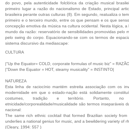
do povo, pela autenticidade folclórica da criação musical brasil
primeiro lugar a razão do nacionalismo de Estado, principal art
brasileira perante outras culturas (8). Em segundo, reatualiza o tem
primeiro e o terceiro mundo, entre os que pensam e os que sensor
concepção emotiva da música na cultura ocidental. Nesta lógica, a
mundo da razão: reservatório de sensibilidades promovidas pelo m
pelo swing do corpo. Equacionando-se com os termos de espacial
sistema discursivo da mediascape:
CULTURA
|"Up the Equator= COLD, corporate formulas of music biz" = RAZÃO
|"Down the Equator = HOT, steamy musicality" = INSTINTO|
NATUREZA
Esta linha de raciocínio mantém estreita associação com os in
modernidade em que o estado-nação está solidamente constituído
costumes, tradição e território. Portanto, n
etnicidade/corporealidade/musicalidade são termos inseparáveis da
nacional:
The same rich ethnic cocktail that formed Brazilian society from
underlies a national genius for music, and a bewildering variety of 
(Cleary, 1994: 557 )