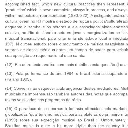
accomplished fact, which new cultural practices then represent, w
'production' which is never complete, always in process, and always
within, not outside, representation (1990: 222). A instigante anális
cultura jovem no RJ mostra o estado de ruptura política/cultural/rac
enquanto o samba e os setores a ele associados ainda apostam 
coletiva, no Rio de Janeiro setores jovens marginalizados se it
musical transnacional, para criar uma identidade local e imediata
197). N o meu estudo sobre o movimento de música naatgivista no
setores de classe média criaram um campo de poder para veicul
sua oposição ao roque nacional e ao samba.
(12). Em outro texto analiso com mais detalhes esta questão (Luca
(13). Pela performance do ano 1994, o Brasil estaria coupando 
(Paiano 1995).
(14) Convém não esquecer a abrangência destes mediadores. Muito
musicais na imprensa são também autores das notas que acompanh
textos veiculados nos programas de rádio.
(15) O paradoxo dos subornos à fantasia ofrecidos pelo marketi
globalizadas 'qua' turismo musical para as platéias do primeiro mu
(1990) sobre sua expedição musical ao Brasil : "Unfortunately 
Brazilian music is quite a bit more idyllic than the country it