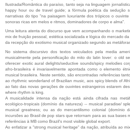
Ilustrada/Romântica do paraíso, tanto seja na linguagem jornalísti
happy hour ou de travel guide; a fórmula poética da sedução se
narrativas do tipo "na paisagem luxuriante dos trópicos o ouvin
sonoras ricas em melos e ritmos, dominadores de corpo e alma".
Uma leitura atenta do discurso que vem acompanhando o marketi
mix de fruição pessoal, estética socializada e lógica do mercado d
da recepção do exotismo musical organizado segundo as metáforas 
No sistema discursivo dos textos veiculados pela media amer
musicalmente pela personificação do mito do latin lover: o old
oferecer exotic aural delights/seductive sounds/spicy melodies co
afro-brasileira é invariavelmente apontada como o elemento étni
musical brasileira. Neste sentido, são encontradas referências tan
ao rhythmic wonderland of Brazilian music, aos spicy blends of A
ao fato das novas gerações de ouvintes estrangeiros estarem des
where rhythm is king.
A musicalidade intensa da nação está ainda cifrada nas metáf
ecológico-tropicais (domínio da natureza) -- musical paradise/ spl
musical greatness; ou as do mercantilismo colonial (domínio d
incursões ao Brasil de pop stars que retornam para as sua bases m
referências à MB como Brazil's most visible global export.
Ao enfatizar a "strong musical heritage" da nação, atribuída ao mi