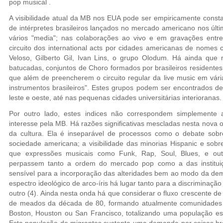
pop musical .
A visibilidade atual da MB nos EUA pode ser empiricamente const
de intérpretes brasileiros lançados no mercado americano nos úl
vários "media"; nas colaborações ao vivo e em gravações entre 
circuito dos international acts por cidades americanas de nomes
Veloso, Gilberto Gil, Ivan Lins, o grupo Olodum. Há ainda que
batucadas, conjuntos de Choro formados por brasileiros residentes 
que além de preencherem o circuito regular da live music em vár
instrumentos brasileiros". Estes grupos podem ser encontrados d
leste e oeste, até nas pequenas cidades universitárias interioranas.
Por outro lado, estes indices não correspondem simplement
interesse pela MB. Há razões significativas mescladas nesta nova 
da cultura. Ela é inseparável de processos como o debate sobre 
sociedade americana; a visibilidade das minorias Hispanic e sob
que expressões musicais como Funk, Rap, Soul, Blues, e out
perpassem tanto a ordem do mercado pop como a das institui
sensível para a incorporação das alteridades bem ao modo da de
espectro ideológico de arco-íris há lugar tanto para a discriminação
outro (4). Ainda nesta onda há que considerar o fluxo crescente de 
de meados da década de 80, formando atualmente comunidades 
Boston, Houston ou San Francisco, totalizando uma população est
Esta população de migrantes sustenta uma demanda por coisas bra