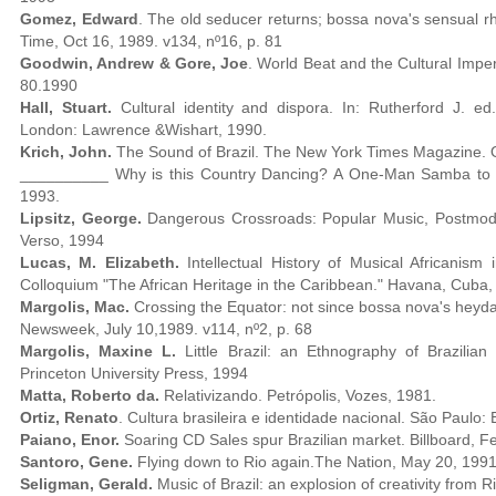
Gomez, Edward
. The old seducer returns; bossa nova's sensual r
Time, Oct 16, 1989. v134, nº16, p. 81
Goodwin, Andrew & Gore, Joe
. World Beat and the Cultural Imper
80.1990
Hall, Stuart.
Cultural identity and dispora. In: Rutherford J. ed.
London: Lawrence &Wishart, 1990.
Krich, John.
The Sound of Brazil. The New York Times Magazine. O
__________ Why is this Country Dancing? A One-Man Samba to th
1993.
Lipsitz, George.
Dangerous Crossroads: Popular Music, Postmode
Verso, 1994
Lucas, M. Elizabeth.
Intellectual History of Musical Africanism
Colloquium "The African Heritage in the Caribbean." Havana, Cuba,
Margolis, Mac.
Crossing the Equator: not since bossa nova's heyda
Newsweek, July 10,1989. v114, nº2, p. 68
Margolis, Maxine L.
Little Brazil: an Ethnography of Brazilia
Princeton University Press, 1994
Matta, Roberto da.
Relativizando. Petrópolis, Vozes, 1981.
Ortiz, Renato
. Cultura brasileira e identidade nacional. São Paulo:
Paiano, Enor.
Soaring CD Sales spur Brazilian market. Billboard, F
Santoro, Gene.
Flying down to Rio again.The Nation, May 20, 1991
Seligman, Gerald.
Music of Brazil: an explosion of creativity from 