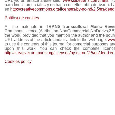
URL y/o un enlace a este sitio:
www.sibetrans.com/trans
. N
para fines comerciales y no haga con ellos obra derivada. L
en
http://creativecommons.org/licenses/by-nc-nd/2.5/es/deed
Política de cookies
All the materials in
TRANS-Transcultural Music Revi
Commons licence (Attribution-NonCommercial-NoDerivs 2.5) Y
the work, provided that you mention the author and the sourc
URL address of the article and/or a link to the webpage:
www
to use the contents of this journal for comercial purposes and
upon this work. You can check the complete licence
http://creativecommons.org/licenses/by-nc-nd/2.5/es/deed.en
Cookies policy