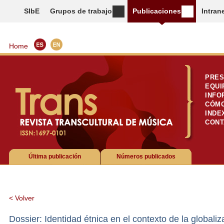
SIbE
Grupos de trabajo
Publicaciones
Intran
Home
PRES
EQUI
INFO
CÓMO
INDE
CONT
Última publicación
Números publicados
< Volver
Dossier: Identidad étnica en el contexto de la globaliza