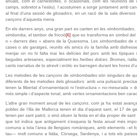
anuals, com el carnestoltes, o ocasionals, com les reunions de 
camps, sobretot a l’estiu). I acostumen a sorgir juntament amb can
al final d’una sessió de
glosadors
, en un racó de la sala diversos
cançons
d’aquesta mena.
En els darrers anys, una gran part es canten en les
ximbombades
,
ximbomba
, el tambor de fricció
[6]
que es transforma en símbol del
o « darrers dies » abans de la Quaresma. Les
ximbombades
de ca
cases o als garatges, reunits els amics i/o la família amb disfresse
menjar on no hi falta mai les delícies del porc amb les típiques
begudes artesanes, especialment les
herbes dolces
. Bromes, riall
cants narratius de to atrevit i eròtic es barregen durant les hores d’u
Les melodies de les
cançons
de
ximbombades
són singulars de qu
diferents de les melodies dels
glosadors
: amb una pulsació precisa 
tenen la llibertat d’ornamentació ni l’estructura « no-mesurada » 
més simple i d’aspecte tonal, amb certes ornamentacions ben caract
L’altre gran moment anual de les
cançons
, com ja ha estat avança
pobles de l’illa de Mallorca tenen el dia d’aquest sant, el 17 de g
tenen per sant patró; o sinó situen la festa en el dia proper de san
que tot indica que antigament s’esqueia la festa anual més impor
comuna a tota l’àrea de llengües romàniques, amb elements –el foc
tau— molt comuns a Itàlia, Còrsega, Sardenya, i a tots els païso