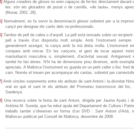
4]
Alguns creadors de
gloses
no eren capaços de fer-les directament davant de
les: són els
glosadors de posat
o de
camilla
, «de taula», menys apre
(Munar, 2001 :28).
5]
Normalment, es fa servir la denominació
gloses
sobretot per a la improv
cançó
per designar els cants dels no-professionals.
6]
Tambor de pell de cabra o d’anyell. La pell està tensada sobre un recipient
pell a través d’un dispositiu molt simple. Amb l’instrument sempre e
generalment assegut, la canya amb la mà dreta molla. L’instrument em
compara amb roncar. En les
cançons,
el gest de tocar aquest inst
masturbació masculina o, simplement, d’activitat sexual. Antigament
també ho fan dones. N’hi ha de dimensions prou diverses, amb exemplar
apreciats. A Mallorca l’instrument es guarda en un petit celler o lloc fred d
carn. Només el treuen per acompanyar els cantas, sobretot per carnestolt
7]
Amb vincles sorprenents entre els atributs de sant Antoni i la divinitat Horus
oral en què el sant té els atributs del Prometeu transmissor del foc
Sardenya.
8]
Una recerca sobre la festa de sant Antoni, dirigida per Jaume Ayats i d
Antònia M. Sureda, que ha rebut ajuda del Departament de Cultura i Patrim
treballs també s’ofereixen en forma d’un DVD :
Sant Antoni d’Artà
, 
Mallorca» publicat pel Consell de Mallorca, desembre de 2008.