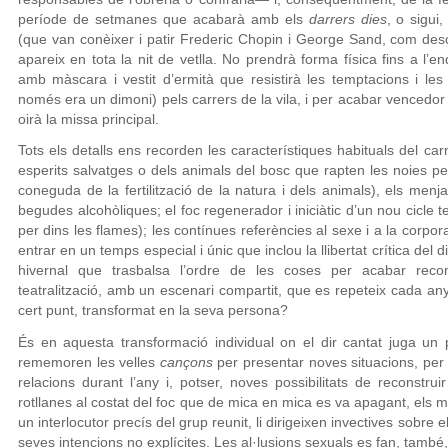
període de setmanes que acabarà amb els
darrers dies
, o sigui
(que van conèixer i patir Frederic Chopin i George Sand, com des
apareix en tota la nit de vetlla. No prendrà forma física fins a l’e
amb màscara i vestit d’ermità que resistirà les temptacions i le
només era un dimoni) pels carrers de la vila, i per acabar vencedor 
oirà la missa principal.
Tots els detalls ens recorden les característiques habituals del car
esperits salvatges o dels animals del bosc que rapten les noies per 
coneguda de la fertilització de la natura i dels animals), els menj
begudes alcohòliques; el foc regenerador i iniciàtic d’un nou cicle t
per dins les flames); les contínues referències al sexe i a la corporal
entrar en un temps especial i únic que inclou la llibertat crítica del 
hivernal que trasbalsa l’ordre de les coses per acabar recon
teatralització, amb un escenari compartit, que es repeteix cada any
cert punt, transformat en la seva persona?
És en aquesta transformació individual on el dir cantat juga un 
rememoren les velles
cançons
per presentar noves situacions, per
relacions durant l’any i, potser, noves possibilitats de reconstru
rotllanes al costat del foc que de mica en mica es va apagant, els
un interlocutor precís del grup reunit, li dirigeixen invectives sobre
seves intencions no explícites. Les al·lusions sexuals es fan, també