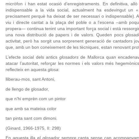
micròfon i han estat ocasió d’enregistraments. En definitiva, allò
indispensable a la vida social, actualment ha esdevingut un « 
precisament perquè ha deixat de ser necessari o indispensable). Ar
viu i directe cantat a la plaça del poble o a l’escena –amb poqu
propera— continua tenint una important força social i està ressorg
una nova distribució de papers i de valors. Queden pocs
glosad
activitat, però ha sorgit una sorprenent generació de cantadors jov
que, amb un bon coneixement de les tècniques, estan renovant prof
L’efecte social dels antics
glosadors
de Mallorca quan encadenave
atacar l’autoritat, reforçar les normes i els valors més hegemònic
reflecteix en aquesta
glosa
:
lliberau-mos, sant Antoni,
de llengo de glosador,
que n’hi emprèn com un pintor
que amb sa mateixa color
tan pinta sant com dimoni.
(Ginard, 1966-1975, II: 298)
En aquesta illa el
glosador
sempre canta sense cap acompanyamen