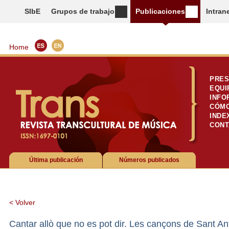
SIbE
Grupos de trabajo
Publicaciones
Intran
Home
PRES
EQUI
INFO
CÓMO
INDE
CONT
Última publicación
Números publicados
< Volver
Cantar allò que no es pot dir. Les cançons de Sant Ant