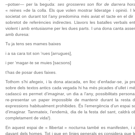
–potser— per la beguda:
ses grosseres son flor de darrera hor
« reines »de la colla. Els que volen mostrar lideratge i opinió. I
societat on durant tot l’any predomina més aviat el tacte en el dir s
sobretot de referències indirectes. Llavors les batalles verbals 
violent i amb entusiasme per les dues parts. I una dona canta assen
amb duresa:
Tu ja tens ses mames baixes
i a sa cara tot son ‘rues [arrugues],
i per ‘magar-te se muies [sacsons]
t’has de posar dues faixes.
Tothom s’hi afegeix, i la dona atacada, en lloc d’enfadar-se, ja p
sobre dels textos antics cada vegada hi ha més picades d’ullet i més
cadascú es permet d’imaginar, un dia a l’any, possibilitats pers
re-presentar un paper impossible de mantenir durant la resta d’
expressions habitualment prohibides. És l’emergència d’un espai so
d’imaginar. Tanmateix, l’endemà, dia de la festa del sant, caldrà ob
completament de vida!).
En aquest espai de « llibertat » nocturna també es manifesten, i 
davant dels homes. Tot i que en línies generals es considera que 