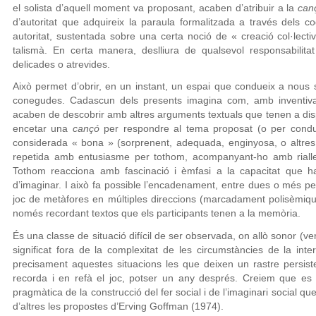
el solista d’aquell moment va proposant, acaben d’atribuir a la
can
d’autoritat que adquireix la paraula formalitzada a través dels cod
autoritat, sustentada sobre una certa noció de « creació col·lecti
talismà. En certa manera, deslliura de qualsevol responsabilita
delicades o atrevides.
Això permet d’obrir, en un instant, un espai que condueix a nous si
conegudes. Cadascun dels presents imagina com, amb inventiva 
acaben de descobrir amb altres arguments textuals que tenen a dispos
encetar una
cançó
per respondre al tema proposat (o per conduir
considerada « bona » (sorprenent, adequada, enginyosa, o altres p
repetida amb entusiasme per tothom, acompanyant-ho amb rialles 
Tothom reacciona amb fascinació i èmfasi a la capacitat que ha
d’imaginar. I això fa possible l’encadenament, entre dues o més pe
joc de metàfores en múltiples direccions (marcadament polisèmiq
només recordant textos que els participants tenen a la memòria.
És una classe de situació difícil de ser observada, on allò sonor (verb
significat fora de la complexitat de les circumstàncies de la int
precisament aquestes situacions les que deixen un rastre persis
recorda i en refà el joc, potser un any després. Creiem que es tr
pragmàtica de la construcció del fer social i de l’imaginari social q
d’altres les propostes d’Erving Goffman (1974).