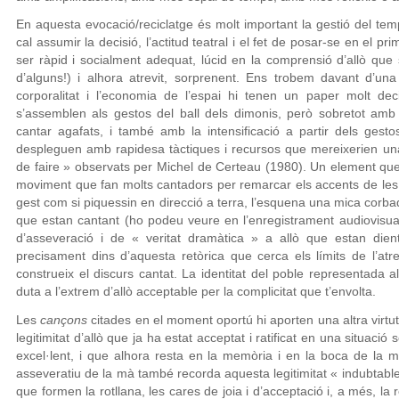
En aquesta evocació/reciclatge és molt important la gestió del tem
cal assumir la decisió, l’actitud teatral i el fet de posar-se en el pr
ser ràpid i socialment adequat, lúcid en la comprensió d’allò que
d’alguns!) i alhora atrevit, sorprenent. Ens trobem davant d’un
corporalitat i l’economia de l’espai hi tenen un paper molt d
s’assemblen als gestos del ball dels dimonis, però sobretot amb
cantar agafats, i també amb la intensificació a partir dels gesto
despleguen amb rapidesa tàctiques i recursos que mereixerien una 
de faire » observats per Michel de Certeau (1980). Un element que
moviment que fan molts cantadors per remarcar els accents de le
gest com si piquessin en direcció a terra, l’esquena una mica corbada
que estan cantant (ho podeu veure en l’enregistrament audiovisual
d’asseveració i de « veritat dramàtica » a allò que estan dient
precisament dins d’aquesta retòrica que cerca els límits de l’at
construeix el discurs cantat. La identitat del poble representada 
duta a l’extrem d’allò acceptable per la complicitat que t’envolta.
Les
cançons
citades en el moment oportú hi aporten una altra virtut
legitimitat d’allò que ja ha estat acceptat i ratificat en una situac
excel·lent, i que alhora resta en la memòria i en la boca de la ma
asseveratiu de la mà també recorda aquesta legitimitat « indubtabl
que formen la rotllana, les cares de joia i d’acceptació i, a més, l