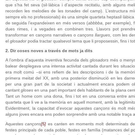
que s’ha fet seva (sil·làbica i d’aspecte recitatiu, amb alguns m
recorden les melodies de les
tonades
del camp). L’estructura m
sempre els no professionals) és una simple quarteta heptasil·làbic
de seguida l’expandeixen en més versos (
abbbba
, per exemple), 
dues rimes, i a vegades en combinen tres. Llavors pot pren
transformar en cançons narratives o
cançons llargues
, com les d
el
glosador
podia tractar qualsevol tema que li proposessin, fins i 
2. Dir coses noves a través de mots ja dits
A l’ombra d’aquesta inventiva fecunda dels
glosadors
més o menys p
balear desplegava una intensa activitat cantada durant les situacion
era molt comú –si ens refiem de les descripcions i de la memòr
primera meitat del XX, amb una posterior disminució en les darre
per una gran part de la societat i actualment encara podem ob
cantant
gloses
en una part important dels habitants de la plana centra
Tant un home com una dona, fins i tot en una conversa entre am
quarteta
que li ve a la memòria en aquell moment, amb la legitimitat
Evidentment, la capacitat d’evocar aquestes
cançons
és molt més
alguns joves encara ens poden sorprendre amb una notable traça a 
Aquestes
cançons
[5]
es canten en moments molt determinats de l
festes principals de cada poble, festes en família (matances del p