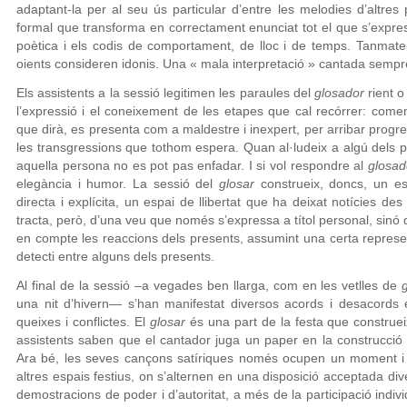
adaptant-la per al seu ús particular d’entre les melodies d’altre
formal que transforma en correctament enunciat tot el que s’express
poètica i els codis de comportament, de lloc i de temps. Tanmatei
oients consideren idonis. Una « mala interpretació » cantada sempr
Els assistents a la sessió legitimen les paraules del
glosador
rient 
l’expressió i el coneixement de les etapes que cal recórrer: comen
que dirà, es presenta com a maldestre i inexpert, per arribar progr
les transgressions que tothom espera. Quan al·ludeix a algú dels p
aquella persona no es pot pas enfadar. I si vol respondre al
glosa
elegància i humor. La sessió del
glosar
construeix, doncs, un e
directa i explícita, un espai de llibertat que ha deixat notícies d
tracta, però, d’una veu que només s’expressa a títol personal, sinó 
en compte les reaccions dels presents, assumint una certa represe
detecti entre alguns dels presents.
Al final de la sessió –a vegades ben llarga, com en les vetlles de
una nit d’hivern— s’han manifestat diversos acords i desacords 
queixes i conflictes. El
glosar
és una part de la festa que construeix
assistents saben que el cantador juga un paper en la construcció s
Ara bé, les seves cançons satíriques només ocupen un moment i 
altres espais festius, on s’alternen en una disposició acceptada di
demostracions de poder i d’autoritat, a més de la participació indivi