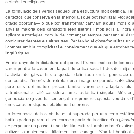
cerimònies religioses.
La formulació dels versos segueix una estructura molt definida, i e
de textos que conserva en la memòria, i que pot reutilitzar –tot ada
citació oportuna— o que pot transformar canviant alguns mots o 
anys la majoria dels cantadors eren illetrats i molt àgils a l’hor
aplicant estratègies com la de començar sempre pensant el darre
configurar després els altres tres. Per fer-ho el
glosador
utilitza un
i compta amb la complicitat i el coneixement que els que escolten te
lingüístiques.
En els anys de la dictadura del general Franco moltes de les ses
varen perdre forçadament la part de crítica social. I des de mitjan
l’activitat de
glosar
fins a quedar delimitada en la generació d
democràtica l’interès de retrobar una imatge de paraula col·lectiva
però dins del mateix procés també varen ser adaptats als 
« tradicional »: allò considerat antic, autèntic i singular. Mé
generació de joves ha començat a reprendre aquesta veu dins d’un
unes característiques notablement diferents.
La força social dels cants ha estat superada per una certa estètica d
batlles poden perdre el seu càrrec a partir de la crítica d’un
glosado
de perpetuar un passat i una identitat cultural, amb un bri d’exotis
cultiven la malenconia difícilment han conegut. S’ha fet habitual