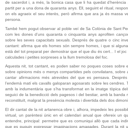
de sacerdot i, a més, la bonica casa que li ha quedat d’herència 
partit per a una dona de quaranta anys. Ell, seguint el ritual, res
on els agraeix el seu interès, però afirma que ara ja és massa v
persona.
També hem pogut observar al poble veí de Sa Colònia de Sant Pere
com les dones d’uns quaranta o cinquanta anys aprofiten
canço
sobre les seves capacitats sexuals. Després de quatre o cinc invec
cantant: afirma que els homes són sempre homes, i que si alguna d
està del tot preparat per demostrar que el que diu és cert... I el joc
calculades i petites sorpreses a la llum tremolosa del foc.
Aquesta nit, tot cantant, es poden saber no poques coses sobre els 
sobre opinions més o menys compartides pels convilatans, sobre am
cantar afirmacions més atrevides del que es pensava. Després
l’endemà matí els cavalls galoparan agosarats sobre les cendres. T
amb la indumentària que s’ha transformat en la imatge tòpica dels
seguici de la benedicció dels pagesos i del bestiar, amb la banda m
reconstituït, malgrat la presència molesta i divertida dels dos dimon
El dir cantat de la nit artanenca obre i, alhora, impedeix les possibi
virtual, un parèntesi únic en el calendari anual que ofereix un qu
entendre, principal: permetre que es comuniqui allò que cada indivi
que es puguin expressar imaginacions amagades. Durant la nit u