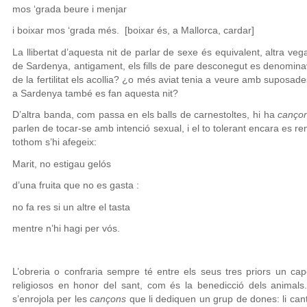
mos ‘grada beure i menjar
i boixar mos ‘grada més. [boixar és, a Mallorca, cardar]
La llibertat d’aquesta nit de parlar de sexe és equivalent, altra vegad
de Sardenya, antigament, els fills de pare desconegut es denominave
de la fertilitat els acollia? ¿o més aviat tenia a veure amb suposades
a Sardenya també es fan aquesta nit?
D’altra banda, com passa en els balls de carnestoltes, hi ha
canço
parlen de tocar-se amb intenció sexual, i el to tolerant encara es
tothom s’hi afegeix:
Marit, no estigau gelós
d’una fruita que no es gasta :
no fa res si un altre el tasta
mentre n’hi hagi per vós.
L’obreria o confraria sempre té entre els seus tres priors un cape
religiosos en honor del sant, com és la benedicció dels animals.
s’enrojola per les
cançons
que li dediquen un grup de dones: li cant