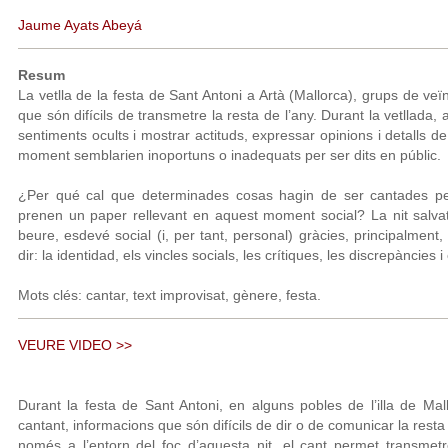
Jaume Ayats Abeyá
Resum
La vetlla de la festa de Sant Antoni a Artà (Mallorca), grups de v
que són difícils de transmetre la resta de l’any. Durant la vetllada, 
sentiments ocults i mostrar actituds, expressar opinions i detalls de
moment semblarien inoportuns o inadequats per ser dits en públic.
¿Per qué cal que determinades cosas hagin de ser cantades pe
prenen un paper rellevant en aquest moment social? La nit salvatg
beure, esdevé social (i, per tant, personal) gràcies, principalment,
dir: la identidad, els vincles socials, les crítiques, les discrepàncies 
Mots clés: cantar, text improvisat, gènere, festa.
VEURE VIDEO >>
Durant la festa de Sant Antoni, en alguns pobles de l’illa de Ma
cantant, informacions que són difícils de dir o de comunicar la resta 
només a l’entorn del foc d’aquesta nit, el cant permet transmet