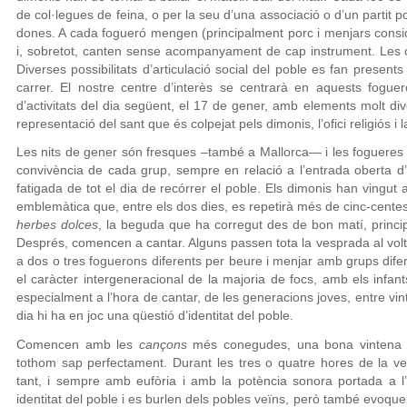
de col·legues de feina, o per la seu d’una associació o d’un partit pol
dones. A cada fogueró mengen (principalment porc i menjars consi
i, sobretot, canten sense acompanyament de cap instrument. Les 
Diverses possibilitats d’articulació social del poble es fan present
carrer. El nostre centre d’interès se centrarà en aquests fogue
d’activitats del dia següent, el 17 de gener, amb elements molt div
representació del sant que és colpejat pels dimonis, l’ofici religiós i 
Les nits de gener són fresques –també a Mallorca— i les fogueres 
convivència de cada grup, sempre en relació a l’entrada oberta d
fatigada de tot el dia de recórrer el poble. Els dimonis han vingut
emblemàtica que, entre els dos dies, es repetirà més de cinc-cente
herbes dolces
, la beguda que ha corregut des de bon matí, princi
Després, comencen a cantar. Alguns passen tota la vesprada al volta
a dos o tres foguerons diferents per beure i menjar amb grups dife
el caràcter intergeneracional de la majoria de focs, amb els infants
especialment a l’hora de cantar, de les generacions joves, entre vin
dia hi ha en joc una qüestió d’identitat del poble.
Comencen amb les
cançons
més conegudes, una bona vintena d
tothom sap perfectament. Durant les tres o quatre hores de la ve
tant, i sempre amb eufòria i amb la potència sonora portada a l’e
identitat del poble i es burlen dels pobles veïns, però també evoque