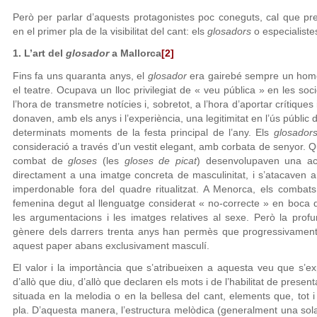
Però per parlar d’aquests protagonistes poc coneguts, cal que p
en el primer pla de la visibilitat del cant: els
glosadors
o especialiste
1. L’art del
glosador
a Mallorca
[2]
Fins fa uns quaranta anys, el
glosador
era gairebé sempre un home 
el teatre. Ocupava un lloc privilegiat de « veu pública » en les so
l’hora de transmetre notícies i, sobretot, a l’hora d’aportar crítiques i 
donaven, amb els anys i l’experiència, una legitimitat en l’ús públic
determinats moments de la festa principal de l’any. Els
glosador
consideració a través d’un vestit elegant, amb corbata de senyor.
combat de
gloses
(les
gloses de picat
) desenvolupaven una acti
directament a una imatge concreta de masculinitat, i s’atacaven a
imperdonable fora del quadre ritualitzat. A Menorca, els combats
femenina degut al llenguatge considerat « no-correcte » en boca 
les argumentacions i les imatges relatives al sexe. Però la prof
gènere dels darrers trenta anys han permès que progressivament,
aquest paper abans exclusivament masculí.
El valor i la importància que s’atribueixen a aquesta veu que s’e
d’allò que diu, d’allò que declaren els mots i de l’habilitat de presen
situada en la melodia o en la bellesa del cant, elements que, tot
pla. D’aquesta manera, l’estructura melòdica (generalment una so