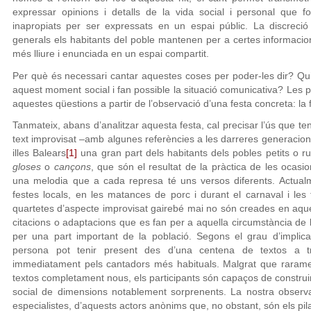
expressar opinions i detalls de la vida social i personal que f
inapropiats per ser expressats en un espai públic. La discreci
generals els habitants del poble mantenen per a certes informacio
més lliure i enunciada en un espai compartit.
Per què és necessari cantar aquestes coses per poder-les dir? Qu
aquest moment social i fan possible la situació comunicativa? Les
aquestes qüestions a partir de l’observació d’una festa concreta: la 
Tanmateix, abans d’analitzar aquesta festa, cal precisar l’ús que ten
text improvisat –amb algunes referències a les darreres generacions
illes Balears
[1]
una gran part dels habitants dels pobles petits o 
gloses
o
cançons
, que són el resultat de la pràctica de les ocasi
una melodia que a cada represa té uns versos diferents. Actual
festes locals, en les matances de porc i durant el carnaval i le
quartetes d’aspecte improvisat gairebé mai no són creades en aqu
citacions o adaptacions que es fan per a aquella circumstància de
per una part important de la població. Segons el grau d’implic
persona pot tenir present des d’una centena de textos a t
immediatament pels cantadors més habituals. Malgrat que raramen
textos completament nous, els participants són capaços de construir 
social de dimensions notablement sorprenents. La nostra observa
especialistes, d’aquests actors anònims que, no obstant, són els pil