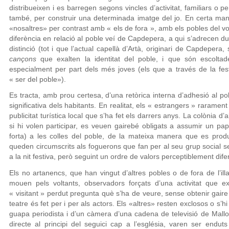
distribueixen i es barregen segons vincles d’activitat, familiars o pe
també, per construir una determinada imatge del jo. En certa mane
«nosaltres» per contrast amb « els de fora », amb els pobles del vol
diferència en relació al poble veí de Capdepera, a qui s’adrecen dur
distinció (tot i que l’actual capellà d’Artà, originari de Capdepera
cançons
que exalten la identitat del poble, i que són escoltad
especialment per part dels més joves (els que a través de la fe
« ser del poble»).
Es tracta, amb prou certesa, d’una retòrica interna d’adhesió al p
significativa dels habitants. En realitat, els « estrangers » raramen
publicitat turística local que s’ha fet els darrers anys. La colònia d
si hi volen participar, es veuen gairebé obligats a assumir un pap
forta) a les colles del poble, de la mateixa manera que es produe
queden circumscrits als foguerons que fan per al seu grup social s
a la nit festiva, però seguint un ordre de valors perceptiblement dife
Els no artanencs, que han vingut d’altres pobles o de fora de l’il
mouen pels voltants, observadors forçats d’una activitat que ex
« visitant » perdut pregunta què s’ha de veure, sense obtenir gair
teatre és fet per i per als actors. Els «altres» resten exclosos o s’h
guapa periodista i d’un càmera d’una cadena de televisió de Mal
directe al principi del seguici cap a l’església, varen ser endu