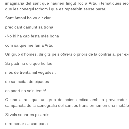
imaginària del sant que haurien tingut lloc a Artà, i temàtiques e
que les conegui tothom i que es repeteixin sense parar.
Sant Antoni ho va dir clar
predicant damunt sa trona :
-No hi ha cap festa més bona
com sa que me fan a Artà.
Un grup d’homes, dirigits pels
obrers
o priors de la confraria, per
Sa padrina diu que ho féu
més de trenta mil vegades :
de sa meitat de pipades
es padrí no se’n temé!
O una altra –que un grup de noies dedica amb to provocador a
campaneta de la iconografia del sant es transformen en una metàfor
Si vols sonar es picarols
o remenar sa campana