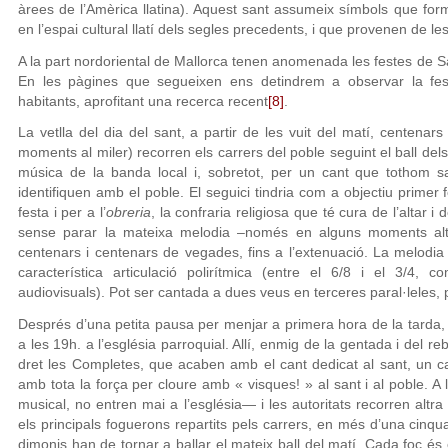
àrees de l’Amèrica llatina). Aquest sant assumeix símbols que for
en l’espai cultural llatí dels segles precedents, i que provenen de les
A la part nordoriental de Mallorca tenen anomenada les festes de Sa
En les pàgines que segueixen ens detindrem a observar la fes
habitants, aprofitant una recerca recent
[8]
.
La vetlla del dia del sant, a partir de les vuit del matí, centenars
moments al miler) recorren els carrers del poble seguint el ball d
música de la banda local i, sobretot, per un cant que tothom sa
identifiquen amb el poble. El seguici tindria com a objectiu primer 
festa i per a l’
obreria
, la confraria religiosa que té cura de l’altar i
sense parar la mateixa melodia –només en alguns moments al
centenars i centenars de vegades, fins a l’extenuació. La melodia
característica articulació polirítmica (entre el 6/8 i el 3/4,
audiovisuals). Pot ser cantada a dues veus en terceres paral·leles, 
Després d’una petita pausa per menjar a primera hora de la tarda, a 
a les 19h. a l’església parroquial. Allí, enmig de la gentada i del 
dret les Completes, que acaben amb el cant dedicat al sant, un 
amb tota la força per cloure amb « visques! » al sant i al poble. A
musical, no entren mai a l’església— i les autoritats recorren alt
els principals foguerons repartits pels carrers, en més d’una cinqua
dimonis han de tornar a ballar el mateix ball del matí. Cada foc és