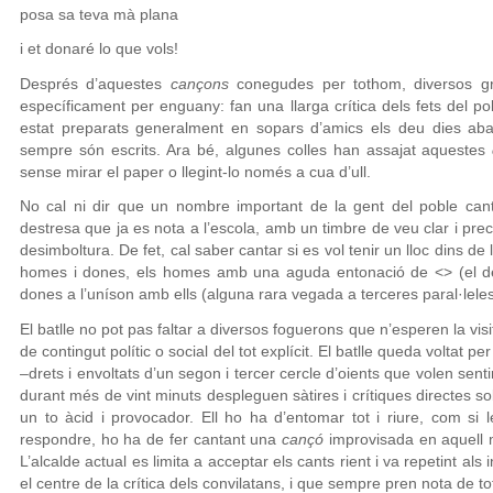
posa sa teva mà plana
i et donaré lo que vols!
Després d’aquestes
cançons
conegudes per tothom, diversos gr
específicament per enguany: fan una llarga crítica dels fets del pob
estat preparats generalment en sopars d’amics els deu dies aba
sempre són escrits. Ara bé, algunes colles han assajat aquestes
sense mirar el paper o llegint-lo només a cua d’ull.
No cal ni dir que un nombre important de la gent del poble can
destresa que ja es nota a l’escola, amb un timbre de veu clar i pre
desimboltura. De fet, cal saber cantar si es vol tenir un lloc dins de 
homes i dones, els homes amb una aguda entonació de <> (el d
dones a l’uníson amb ells (alguna rara vegada a terceres paral·leles
El batlle no pot pas faltar a diversos foguerons que n’esperen la v
de contingut polític o social del tot explícit. El batlle queda voltat
–drets i envoltats d’un segon i tercer cercle d’oients que volen senti
durant més de vint minuts despleguen sàtires i crítiques directes so
un to àcid i provocador. Ell ho ha d’entomar tot i riure, com si l
respondre, ho ha de fer cantant una
cançó
improvisada en aquell 
L’alcalde actual es limita a acceptar els cants rient i va repetint al
el centre de la crítica dels convilatans, i que sempre pren nota de t