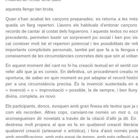
aquesta llengo tan bruta.
Quan s’han acabat les
cançons
preparades, es retorna a les més 
queda un llarg repertori. Llavors els habituals d’entonar
cançons
records de cantar al costat dels foguerons. I aquests textos no escri
precedents, permeten bastir un sorprenent joc social i ben poc visib
cal conèixer molt bé el repertori potencial i les possibilitats de re
importants complicitats personals, també pel que fa a la llengua en
coneixement de les circumstàncies concretes dels que són al voltant 
En aquest moment del cant no hi ha creació textual en el sentit com
refer allò que ja es coneix. En definitiva, un procediment creatiu mol
oportuna, de saber en quin moment es pot adaptar el record històri
per a una circumstància precisa. És la invenció sustentada en el 
« invenció » o « improvisació » possible, la de sempre, i ben lluny
divina, completa,
ex novo
.
Els participants, doncs, evoquen amb gran finesa els textos que ja 
com els recorden. Altres cops, canviant-ne només un mot o, 
aconsegueixen dir novetats a través de la citació d’allò ja dit. E
destresa molt propera al que es fa en qualsevol creació literàri
qualsevol creació (artesanal o artística), i fora d’això només po
amb amplificacions, amb més espai de temps, amb més reflexió o amb