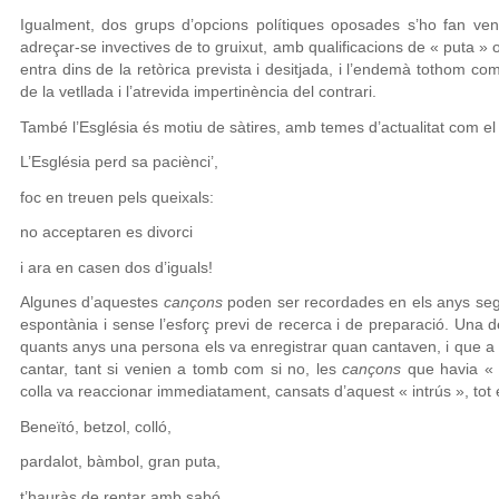
Igualment, dos grups d’opcions polítiques oposades s’ho fan ven
adreçar-se invectives de to gruixut, amb qualificacions de « puta » 
entra dins de la retòrica prevista i desitjada, i l’endemà tothom
de la vetllada i l’atrevida impertinència del contrari.
També l’Església és motiu de sàtires, amb temes d’actualitat com e
L’Església perd sa paciènci’,
foc en treuen pels queixals:
no acceptaren es divorci
i ara en casen dos d’iguals!
Algunes d’aquestes
cançons
poden ser recordades en els anys seg
espontània i sense l’esforç previ de recerca i de preparació. Una d
quants anys una persona els va enregistrar quan cantaven, i que a 
cantar, tant si venien a tomb com si no, les
cançons
que havia « e
colla va reaccionar immediatament, cansats d’aquest « intrús », tot
Beneïtó, betzol, colló,
pardalot, bàmbol, gran puta,
t’hauràs de rentar amb sabó