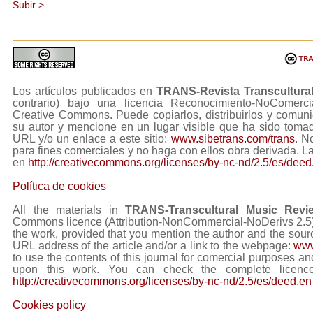
Subir >
Los artículos publicados en
TRANS-Revista Transcultura
contrario) bajo una licencia Reconocimiento-NoComerc
Creative Commons. Puede copiarlos, distribuirlos y comuni
su autor y mencione en un lugar visible que ha sido tom
URL y/o un enlace a este sitio:
www.sibetrans.com/trans
. N
para fines comerciales y no haga con ellos obra derivada. L
en
http://creativecommons.org/licenses/by-nc-nd/2.5/es/deed
Política de cookies
All the materials in
TRANS-Transcultural Music Revi
Commons licence (Attribution-NonCommercial-NoDerivs 2.5) Y
the work, provided that you mention the author and the sourc
URL address of the article and/or a link to the webpage:
www
to use the contents of this journal for comercial purposes and
upon this work. You can check the complete licence
http://creativecommons.org/licenses/by-nc-nd/2.5/es/deed.en
Cookies policy