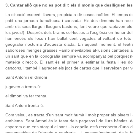
3. Cantar allò que no es pot dir: els dimonis que deslliguen le
La situació esdevé, llavors, propícia a dir coses inoïdes. El temps de
patit una jornada tumultuosa i cansada. Els dos dimonis han recor
amb els seus llargs i lleugers bastons, fent veure que raptaven el
les joves!). Després dels brams col·lectius a l’església en honor del 
han encès els focs i han ballat cent vegades al voltant de tots
geografia nocturna d’aquesta diada. En aquest moment, el teatr
saboroses menges grasses –amb inevitables al·lusions cantades a 
un sant que en la iconografia sempre va acompanyat pel porquet ne
mateixa direcció. El sant és el primer a estimar la festa i les
cançons
, i també li agraden els jocs de cartes que li serveixen per 
Sant Antoni i el dimoni
jugaven a trenta-ú:
el dimoni va fer trenta,
Sant Antoni trenta-ú.
Com veieu, es tracta d’un sant molt humà i molt proper als plaers i
emblema. Sant Antoni és la festa dels pagesos i de llurs bèsties, de l
esperem que ens atorgui el sant –la capella està recoberta d’una d
responsables de l’obreria o confraria— i, conseqüentment, de la fe