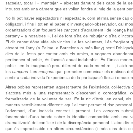
sacsejar, tocar i « mantejar » aixecats damunt dels caps de la ge
intrusos amb una càmera que es volien fondre al mig de la gent per
No hi pot haver espectadors ni espectacle, com afirma sense cap om
obligatori, i fins i tot en el paper d’investigador-observador, cal mo
organitzadors d’un fogueró les
cançons
d’agraïment i de lloança ha
pertany « a nosaltres », i el de fora s’ha de rebutjar o s’ha d’incor
El dir cantat dóna vida als vincles i a les voluntats, i és freqüent
absent tot l’any (a Palma, a Barcelona o més lluny) senti l’obligac
dies de la festa per cantar amb els amics, a vegades abandonan
pertinença al poble, és l’ocasió anual indubtable. És l’única maner
poble –en la imaginació prou diferent de cada membre—, i això no 
les
cançons
. Les
cançons
que permeten comunicar els matisos del de
sentir a cada individu l’experiència de la participació física i emocion
Altres pobles representen aquest teatre de l’existència col·lectiva d
s’acosta més a una representació d’escenari o coreogràfica, co
formalitzada de la voluntat de ser. En la nit d’Artà, en canvi, els 
manera sensiblement diferent: aquí el cant permet el risc personal d
l’adversari, d’un individu concret i present. Les
cançons
submin
fonamentat d’una banda sobre la identitat compartida amb una veu
dramatització del conflicte i de la discrepància personal. L’atac dire
que és impracticable en altres circumstàncies (i més dins dels co