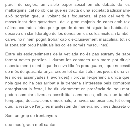
parell de segles, un visible paper social en els debats de l
mallorquins, cal no oblidar que es tracta d’una societat tradiciona
això sorprèn que, al voltant dels foguerons, el pes del verb fe
masculinitat dels
glosadors
i de la gran majoria de cants amb text
sàtires cantades fetes per grups de dones hi siguin tan habituals: 
observa un clar lideratge de les dones en les colles mixtes, i també
canvi, no n’hem pogut trobar cap d’exclusivament masculina, tot i 
la zona són prou habituals les colles només masculines).
Entre els esdeveniments de la vetllada no és pas estrany de sab
format noves parelles. I durant les cantades una mare pot dirigi
especialment) dient-li que la seva filla és prou guapa, i que necess
de més de quaranta anys, criden tot cantant als nois joves d’una vi
les noies assenyades (i avorrides) i provar l’experiència única q
noia que no ha pas arribat a la trentena s’interessa pels compr
enregistrant la festa, i ho diu clarament en presència del seu marit
poden somniar diverses possibilitats amoroses, alhora que també s
temptejos, declaracions emocionals, o noves coneixences, tot comp
que, la resta de l’any, es manifesten de manera molt més discreta
Som un grup de trentanyers
que mos ‘grada molt cantar,