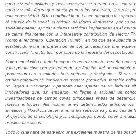
cada vez más aislados y localizados que se retraen en la esfera 
cada vez más férrea que afecta ya no a los discursos, sino a la pr
esta conectividad. Si la contribución de Lasen mostraba las aportac
al estudio de lo social, el artículo de Marzo demuestra, por su par
sociales pueden aportar a ciertas retóricas implantadas en el mund
se cierra finalmente con la interesante contribución de Hector F
(como el fenómeno “Operación Triunfo”) en los que se evidencia d
establecido entre la pretensión de comunicación de una experie
construcción “inauténtica” por parte de la industria del espectáculo.
Como conclusión a todo lo expuesto anteriormente, reseñaremos que
y las perspectivas provenientes de los ámbitos del pensamiento y
propuestas con resultados heterogéneos y desiguales. Si por u
ambos enfoques se imbrican de manera productiva, también hallam
no llegan a converger y parecen caer aparte: de un lado se sit
innovadoras que, sin embargo, no llegan a articular un conoci
investigaciones de campo cuyas principales líneas de desarrollo
nuevos enfoques. Así mismo, si en determinados artículos los
artísticos y filosóficos sirven a nutrir las reflexiones y prácticas de
el ejercicio de la sociología y la antropología puede servir a mati
artístico-filosóficos.
Todo lo cual hace de este libro una excelente muestra de las posibi