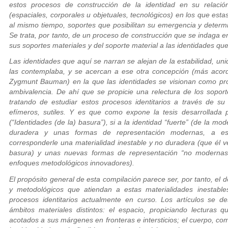
estos procesos de construcción de la identidad en su relació
(espaciales, corporales u objetuales, tecnológicos) en los que esta
al mismo tiempo, soportes que posibilitan su emergencia y determi
Se trata, por tanto, de un proceso de construcción que se indaga en
sus soportes materiales y del soporte material a las identidades que 
Las identidades que aquí se narran se alejan de la estabilidad, u
las contemplaba, y se acercan a ese otra concepción (más acord
Zygmunt Bauman) en la que las identidades se visionan como pro
ambivalencia. De ahí que se propicie una relectura de los soport
tratando de estudiar estos procesos identitarios a través de su
efímeros, sutiles. Y es que como expone la tesis desarrollada p
(“Identidades (de la) basura”), si a la identidad “fuerte” (de la m
duradera y unas formas de representación modernas, a est
corresponderle una materialidad inestable y no duradera (que él
basura) y unas nuevas formas de representación “no modernas”
enfoques metodológicos innovadores).
El propósito general de esta compilación parece ser, por tanto, e
y metodológicos que atiendan a estas materialidades inestabl
procesos identitarios actualmente en curso. Los artículos se d
ámbitos materiales distintos: el espacio, propiciando lecturas qu
acotados a sus márgenes en fronteras e intersticios; el cuerpo, co