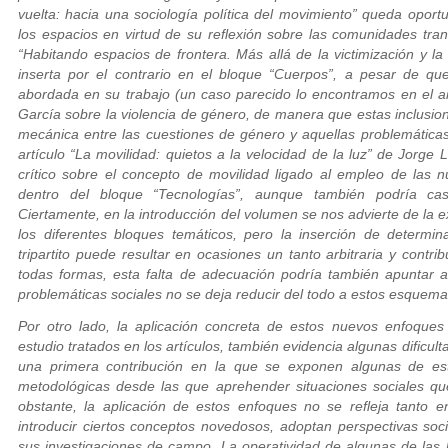
vuelta: hacia una sociología política del movimiento” queda opo
los espacios en virtud de su reflexión sobre las comunidades tran
“Habitando espacios de frontera. Más allá de la victimización y la
inserta por el contrario en el bloque “Cuerpos”, a pesar de qu
abordada en su trabajo (un caso parecido lo encontramos en el a
García sobre la violencia de género, de manera que estas inclusi
mecánica entre las cuestiones de género y aquellas problemáticas 
artículo “La movilidad: quietos a la velocidad de la luz” de Jor
crítico sobre el concepto de movilidad ligado al empleo de las nu
dentro del bloque “Tecnologías”, aunque también podría cas
Ciertamente, en la introducción del volumen se nos advierte de la 
los diferentes bloques temáticos, pero la inserción de determi
tripartito puede resultar en ocasiones un tanto arbitraria y contri
todas formas, esta falta de adecuación podría también apuntar a
problemáticas sociales no se deja reducir del todo a estos esquem
Por otro lado, la aplicación concreta de estos nuevos enfoques 
estudio tratados en los artículos, también evidencia algunas dificu
una primera contribución en la que se exponen algunas de es
metodológicas desde las que aprehender situaciones sociales q
obstante, la aplicación de estos enfoques no se refleja tanto e
introducir ciertos conceptos novedosos, adoptan perspectivas soci
sus investigaciones de campo. La operatividad de algunas de las