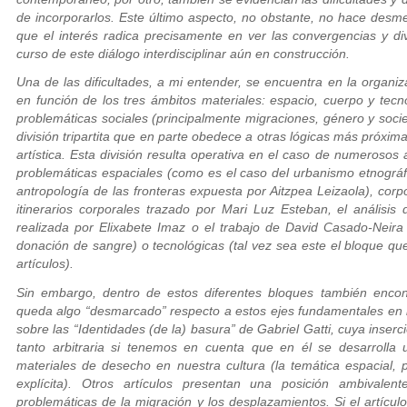
de incorporarlos. Este último aspecto, no obstante, no hace desmer
que el interés radica precisamente en ver las convergencias y d
curso de este diálogo interdisciplinar aún en construcción.
Una de las dificultades, a mi entender, se encuentra en la organizac
en función de los tres ámbitos materiales: espacio, cuerpo y tecno
problemáticas sociales (principalmente migraciones, género y soci
división tripartita que en parte obedece a otras lógicas más próxim
artística. Esta división resulta operativa en el caso de numerosos 
problemáticas espaciales (como es el caso del urbanismo etnográfi
antropología de las fronteras expuesta por Aitzpea Leizaola), corp
itinerarios corporales trazado por Mari Luz Esteban, el análisi
realizada por Elixabete Imaz o el trabajo de David Casado-Neira
donación de sangre) o tecnológicas (tal vez sea este el bloque qu
artículos).
Sin embargo, dentro de estos diferentes bloques también encon
queda algo “desmarcado” respecto a estos ejes fundamentales en lo
sobre las “Identidades (de la) basura” de Gabriel Gatti, cuya inserc
tanto arbitraria si tenemos en cuenta que en él se desarrolla u
materiales de desecho en nuestra cultura (la temática espacial
explícita). Otros artículos presentan una posición ambivalen
problemáticas de la migración y los desplazamientos. Si el artícul