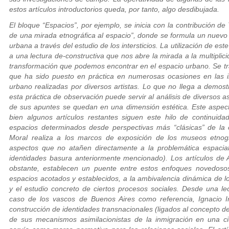
estos artículos introductorios queda, por tanto, algo desdibujada.
El bloque “Espacios”, por ejemplo, se inicia con la contribución de T
de una mirada etnográfica al espacio”, donde se formula un nuevo
urbana a través del estudio de los intersticios. La utilización de este
a una lectura de-constructiva que nos abre la mirada a la multiplici
transformación que podemos encontrar en el espacio urbano. Se t
que ha sido puesto en práctica en numerosas ocasiones en las in
urbano realizadas por diversos artistas. Lo que no llega a demos
esta práctica de observación puede servir al análisis de diversos a
de sus apuntes se quedan en una dimensión estética. Este aspec
bien algunos artículos restantes siguen este hilo de continuida
espacios determinados desde perspectivas más “clásicas” de la e
Moral realiza a los marcos de exposición de los museos etnogr
aspectos que no atañen directamente a la problemática espacial
identidades basura anteriormente mencionado). Los artículos de A
obstante, establecen un puente entre estos enfoques novedoso
espacios acotados y establecidos, a la ambivalencia dinámica de los
y el estudio concreto de ciertos procesos sociales. Desde una lec
caso de los vascos de Buenos Aires como referencia, Ignacio Ir
construcción de identidades transnacionales (ligados al concepto de 
de sus mecanismos asimilacionistas de la inmigración en una ci