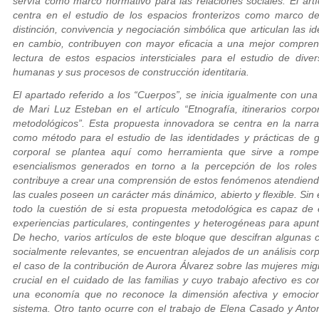
servía como marco normativo para las relaciones sociales. El artí
centra en el estudio de los espacios fronterizos como marco 
distinción, convivencia y negociación simbólica que articulan las ide
en cambio, contribuyen con mayor eficacia a una mejor comprens
lectura de estos espacios intersticiales para el estudio de div
humanas y sus procesos de construcción identitaria.
El apartado referido a los “Cuerpos”, se inicia igualmente con un
de Mari Luz Esteban en el artículo “Etnografía, itinerarios corpo
metodológicos”. Esta propuesta innovadora se centra en la narraci
como método para el estudio de las identidades y prácticas de g
corporal se plantea aquí como herramienta que sirve a romper c
esencialismos generados en torno a la percepción de los roles 
contribuye a crear una comprensión de estos fenómenos atendiendo 
las cuales poseen un carácter más dinámico, abierto y flexible. Sin 
todo la cuestión de si esta propuesta metodológica es capaz de 
experiencias particulares, contingentes y heterogéneas para apunta
De hecho, varios artículos de este bloque que descifran algunas
socialmente relevantes, se encuentran alejados de un análisis cor
el caso de la contribución de Aurora Álvarez sobre las mujeres m
crucial en el cuidado de las familias y cuyo trabajo afectivo es c
una economía que no reconoce la dimensión afectiva y emocion
sistema. Otro tanto ocurre con el trabajo de Elena Casado y Anto