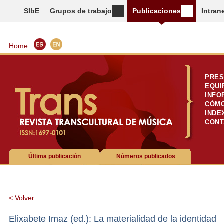
SIbE
Grupos de trabajo
Publicaciones
Intran
Home
PRES
EQUI
INFO
CÓMO
INDE
CONT
Última publicación
Números publicados
< Volver
Elixabete Imaz (ed.): La materialidad de la identidad