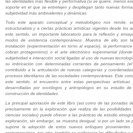
las identidades más flexible y performativa (si se quiere, menos es
soporte en el que se entretejen y despliegan tanto nuevas form
subjetividad más ambivalentes y dinámicas.
Todo este aparato conceptual y metodológico nos remite, e
estructuralista y a ciertas prácticas artísticas vigentes desde los 
este sentido, un importante laboratorio para la reflexión y ensa
modos de existencia contemporáneos. Muestra de ello son las 
instalación (experimentación en torno al espacio), la
performance 
cobran protagonismo) o el arte electrónico experimental (don
subjetividad e interacción social ligadas al uso de nuevas tecnologí
su imbricación con determinadas corrientes de pensamiento (el 
contribuido a la articulación de nuevas categorías y coordenada
procesos identitarios de las sociedades contemporáneas. Este comp
este sentido, el encuentro entre estas perspectivas artísticas 
desarrolladas por sociólogos y antropólogos en su estudio de 
construcción de identidades.
La principal aportación de este libro (así como de las jornadas d
precisamente en la exploración que realiza de las posibilidades
ciencias sociales) puede ofrecer a las prácticas de estudio etnográ
exploración, sin embargo, se muestra desigual: si por un lado se 
supone la adopción de estos nuevos enfoques provenientes 
contemporáneo, por otro, también se evidencian las dificultades y