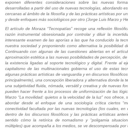
exponen diferentes consideraciones sobre las nuevas formas
desarrolladas a partir del uso de nuevas tecnologías, abordando e
cercanas al ámbito de la filosofía y de las prácticas artísticas por
y desde enfoques más sociológicos por otro (Jorge Luis Marzo y He
El artículo de Moraza “Tecnopatías” recoge una reflexión filosófic
razón instrumental obsesionada por controlar y diluir la incerti
interesante examen de las aporías a las que ha conducido la tecnif
nuestra sociedad y proponiendo como alternativa la posibilidad d
Continuando con algunas de las cuestiones abiertas en el artíc
aproximación estética a las nuevas posibilidades de percepción, de
la existencia ligadas al soporte tecnológico y digital. Frente al e
capitalismo de las multinacionales gobierna el uso de estas te
algunas prácticas artísticas de vanguardia y en discursos filosófico
principalmente), una concepción liberadora y alternativa donde la t
una subjetividad fluida, nómada, versátil y creativa y de nuevas fo
pueden hacer frente a los procesos de uniformización de las lógic
Marzo “La movilidad: quietos a la velocidad de la luz” nos ofrece,
abordar desde el enfoque de una sociología crítica ciertos “m
conectividad facultada por las nuevas tecnologías (los cuales, en
dentro de los discursos filosóficos y las prácticas artísticas ant
sentido cómo la retórica de nomadismo y “poligamia situacional
múltiples) que acompaña a los medios, se ve descompensada por un