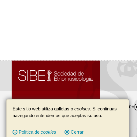
SIBE, Sociedad de Etnomusicología
SIBE
IASPM
Este sitio web utiliza galletas o
cookies
. Si continuas
navegando entendemos que aceptas su uso.
Apartado de correos 33035
08080
(
Barcelona
)
Política de
cookies
Cerrar