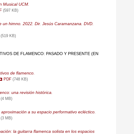
ón Musical UCM.
DF
(597 KB)
de un himno. 2022. Dir. Jesús Caramanzana. DVD.
F
(519 KB)
TIVOS DE FLAMENCO: PASADO Y PRESENTE (EN
tivos de flamenco.
PDF
(748 KB)
nco: una revisión histórica.
F
(4 MB)
 aproximación a su espacio performativo ecléctico.
F
(3 MB)
ación: la guitarra flamenca solista en los espacios