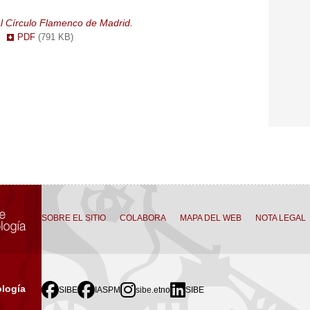
l Círculo Flamenco de Madrid.
.
PDF
(791 KB)
SOBRE EL SITIO
COLABORA
MAPA DEL WEB
NOTA LEGAL
logía
SIBE
IASPM
sibe.etno
SIBE