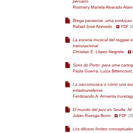
peruano.
Rosmery Mariela Alvarado Ala
Brega paraense: uma evoluçao 
Rafael José Azevedo.
PDF
(
La escena musical del reggae e
transnacional.
Christian E. López-Negrete.
Sons do Porto: para uma cartogr
Paula Guerra, Luiza Bittencour
La narcomúsica o cómo una esc
estadounidense.
Ferdinando A. Armenta Irureta
El mundo del jazz en Sevilla. Ni
Julián Ruesga Bono.
PDF
(3
Los difusos límites conceptuales