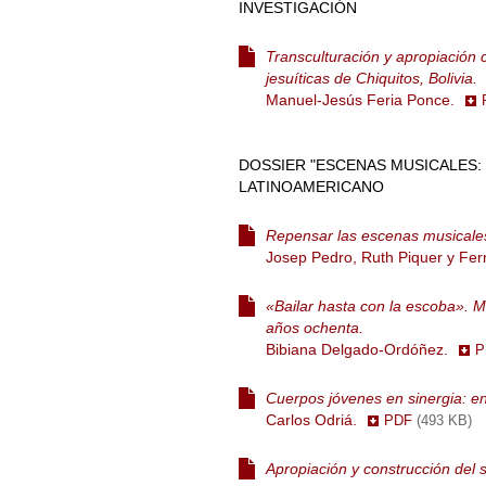
INVESTIGACIÓN
Transculturación y apropiación c
jesuíticas de Chiquitos, Bolivia.
Manuel-Jesús Feria Ponce.
DOSSIER "ESCENAS MUSICALES: 
LATINOAMERICANO
Repensar las escenas musicales
Josep Pedro, Ruth Piquer y Fer
«Bailar hasta con la escoba». 
años ochenta.
Bibiana Delgado-Ordóñez.
Cuerpos jóvenes en sinergia: en
Carlos Odriá.
PDF
(493 KB)
Apropiación y construcción del 