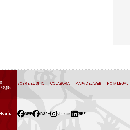
SOBRE EL SITIO
COLABORA
MAPA DEL WEB
NOTA LEGAL
logía
SIBE
IASPM
sibe.etno
SIBE