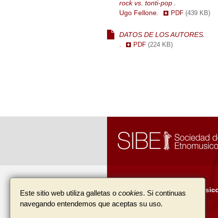
rock vs. tonti-pop .
Ugo Fellone.
PDF
(439 KB)
DATOS DE LOS AUTORES.
.
PDF
(224 KB)
SIBE, Sociedad de Etnomusico
Este sitio web utiliza galletas o
cookies
. Si continuas
navegando entendemos que aceptas su uso.
Apartado de correos 33035
08080
(
Barcelona
)