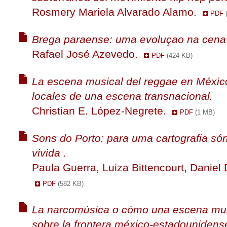
Rosmery Mariela Alvarado Alamo.
PDF
Brega paraense: uma evoluçao na cena
Rafael José Azevedo.
PDF
(424 KB)
La escena musical del reggae en Méxic
locales de una escena transnacional.
Christian E. López-Negrete.
PDF
(1 MB)
Sons do Porto: para uma cartografia só
vivida .
Paula Guerra, Luiza Bittencourt, Danie
PDF
(582 KB)
La narcomúsica o cómo una escena mus
sobre la frontera méxico-estadounidens